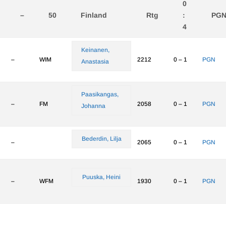
0
–
50
Finland
Rtg
:
PG
4
Keinanen,
–
WIM
2212
0 – 1
PGN
Anastasia
Paasikangas,
–
FM
2058
0 – 1
PGN
Johanna
Bederdin, Lilja
–
2065
0 – 1
PGN
Puuska, Heini
–
WFM
1930
0 – 1
PGN