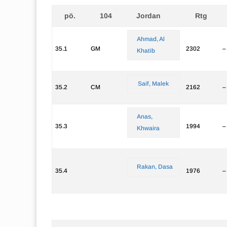
pö.
104
Jordan
Rtg
Ahmad, Al
35.1
GM
2302
–
Khatib
Saif, Malek
35.2
CM
2162
–
Anas,
35.3
1994
–
Khwaira
Rakan, Dasa
35.4
1976
–