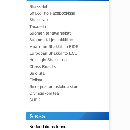
Shakki-lehti
Shakkiliitto Facebookissa
ShakkiNet
Tasaselo
Suomen tehtäväniekat
Suomen Kirjeshakkiliitto
Maailman Shakkiliitto FIDE
Euroopan Shakkiliitto ECU
Helsingin Shakkiliitto
Chess Results
Selolista
Elolista
Selo- ja suorituslukulaskuri
Olympiakomitea
SUEK
RSS
No feed items found.