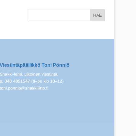
Viestintäpäällikkö Toni Pönniö
Shakki-lehti, ulkoinen viestintä.
p. 040 4851547 (ti–pe klo 10–12)
toni.ponnio@shakkiliitto.fi