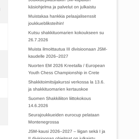
käsiohjelma ja palvelut on julkaistu
N
Muistakaa hankkia pelaajalisenssit
joukkuebliksteihin!
Kutsu shakkituomarien kokoukseen su
26.7.2026
Muista ilmoittautua III divisioonaan JSM-
kaudelle 2026–2027
Nuorten EM 2026 Kreetalla / European
Youth Chess Championship in Crete
Shakkitoimitsijakurssi verkossa la 13.6.
ja shakkituomarien kertauskoe
Suomen Shakkiliiton liittokokous
14.6.2026
Seurajoukkueiden eurocup pelataan
Montenegrossa
JSM-kausi 2026–2027 – liigan sekä I ja
II divisioonan ohjelmat on julkaistu