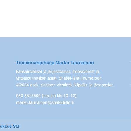
Toiminnanjohtaja Marko Tauriainen
kansainväliset ja järjestöasiat, sidosryhmät ja
yhteiskunnalliset asiat, Shakki-lehti (numeroon
4/2024 asti), sisäinen viestintä, kilpailu- ja jäsenasiat.
050 5813500 (ma–ke klo 10–12)
marko.tauriainen@shakkiliitto.fi
oukkue-SM