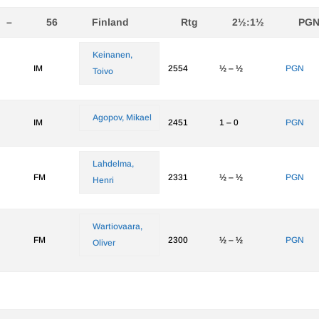
–
56
Finland
Rtg
2½:1½
PG
Keinanen,
IM
2554
½ – ½
PGN
Toivo
Agopov, Mikael
IM
2451
1 – 0
PGN
Lahdelma,
FM
2331
½ – ½
PGN
Henri
Wartiovaara,
FM
2300
½ – ½
PGN
Oliver