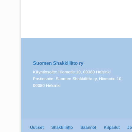
Suomen Shakkiliitto ry
Käyntiosoite: Hiomotie 10, 00380 Helsinki
Postiosoite: Suomen Shakkiliitto ry, Hiomotie 10,
00380 Helsinki
Uutiset
Shakkiliitto
Säännöt
Kilpailut
J