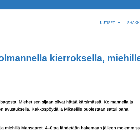
UUTISET
SHAKKI
olmannella kierroksella, miehill
Tobagosta. Miehet sen sijaan olivat hätää kärsimässä. Kolmannella ja
ien avustuksella. Kakkospöydällä Mikaelille puolestaan sattui paha
a ja miehillä Mansaaret. 4–0:aa lähdetään hakemaan jälleen molemmis