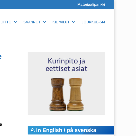
Materiaalipankki
LIITTO
SÄÄNNÖT
KILPAILUT
JOUKKUE-SM
e
sa
in English / på svenska