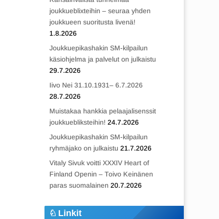
joukkueblixteihin – seuraa yhden
joukkueen suoritusta livenä!
1.8.2026
Joukkuepikashakin SM-kilpailun
käsiohjelma ja palvelut on julkaistu
29.7.2026
Iivo Nei 31.10.1931– 6.7.2026
28.7.2026
Muistakaa hankkia pelaajalisenssit
joukkuebliksteihin!
24.7.2026
Joukkuepikashakin SM-kilpailun
ryhmäjako on julkaistu
21.7.2026
Vitaly Sivuk voitti XXXIV Heart of
Finland Openin – Toivo Keinänen
paras suomalainen
20.7.2026
Linkit