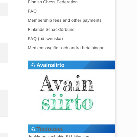
Finnish Chess Federation
N
FAQ
Membership fees and other payments
Finlands Schackförbund
FAQ (på svenska)
Medlemsavgifter och andra betalningar
Avainsiirto
Tiedotteet
Joukkuepikashakin SM-kilpailun