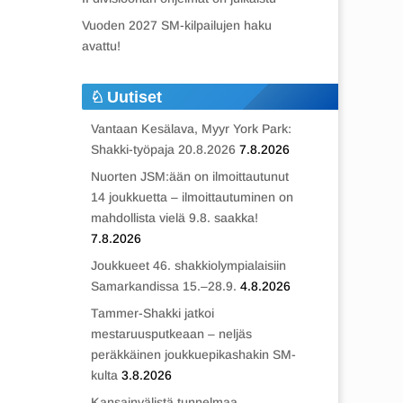
Vuoden 2027 SM-kilpailujen haku
avattu!
Uutiset
Vantaan Kesälava, Myyr York Park:
Shakki-työpaja 20.8.2026
7.8.2026
Nuorten JSM:ään on ilmoittautunut
14 joukkuetta – ilmoittautuminen on
mahdollista vielä 9.8. saakka!
7.8.2026
Joukkueet 46. shakkiolympialaisiin
Samarkandissa 15.–28.9.
4.8.2026
Tammer-Shakki jatkoi
mestaruusputkeaan – neljäs
peräkkäinen joukkuepikashakin SM-
kulta
3.8.2026
Kansainvälistä tunnelmaa