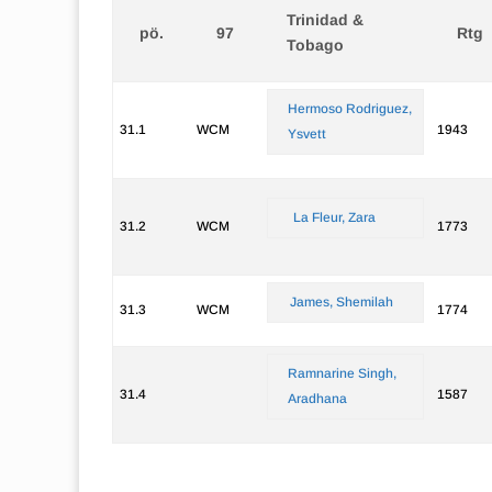
Trinidad &
pö.
97
Rtg
Tobago
Hermoso Rodriguez,
31.1
WCM
1943
Ysvett
La Fleur, Zara
31.2
WCM
1773
James, Shemilah
31.3
WCM
1774
Ramnarine Singh,
31.4
1587
Aradhana