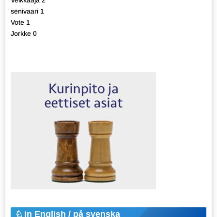
Veikkaaja 2
senivaari 1
Vote 1
Jorkke 0
in English / på svenska