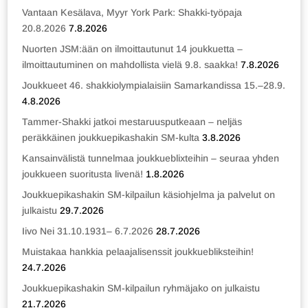
Vantaan Kesälava, Myyr York Park: Shakki-työpaja
20.8.2026
7.8.2026
Nuorten JSM:ään on ilmoittautunut 14 joukkuetta –
ilmoittautuminen on mahdollista vielä 9.8. saakka!
7.8.2026
Joukkueet 46. shakkiolympialaisiin Samarkandissa 15.–28.9.
4.8.2026
Tammer-Shakki jatkoi mestaruusputkeaan – neljäs
peräkkäinen joukkuepikashakin SM-kulta
3.8.2026
Kansainvälistä tunnelmaa joukkueblixteihin – seuraa yhden
joukkueen suoritusta livenä!
1.8.2026
Joukkuepikashakin SM-kilpailun käsiohjelma ja palvelut on
julkaistu
29.7.2026
Iivo Nei 31.10.1931– 6.7.2026
28.7.2026
Muistakaa hankkia pelaajalisenssit joukkuebliksteihin!
24.7.2026
Joukkuepikashakin SM-kilpailun ryhmäjako on julkaistu
21.7.2026