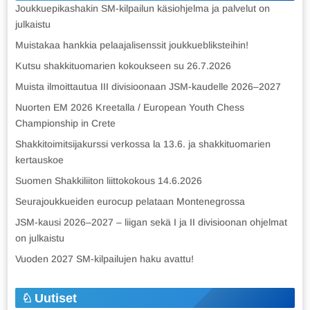
Joukkuepikashakin SM-kilpailun käsiohjelma ja palvelut on
julkaistu
Muistakaa hankkia pelaajalisenssit joukkuebliksteihin!
Kutsu shakkituomarien kokoukseen su 26.7.2026
Muista ilmoittautua III divisioonaan JSM-kaudelle 2026–2027
Nuorten EM 2026 Kreetalla / European Youth Chess
Championship in Crete
Shakkitoimitsijakurssi verkossa la 13.6. ja shakkituomarien
kertauskoe
Suomen Shakkiliiton liittokokous 14.6.2026
Seurajoukkueiden eurocup pelataan Montenegrossa
JSM-kausi 2026–2027 – liigan sekä I ja II divisioonan ohjelmat
on julkaistu
Vuoden 2027 SM-kilpailujen haku avattu!
Uutiset