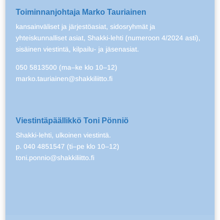
Toiminnanjohtaja Marko Tauriainen
kansainväliset ja järjestöasiat, sidosryhmät ja
yhteiskunnalliset asiat, Shakki-lehti (numeroon 4/2024 asti),
sisäinen viestintä, kilpailu- ja jäsenasiat.
050 5813500 (ma–ke klo 10–12)
marko.tauriainen@shakkiliitto.fi
Viestintäpäällikkö Toni Pönniö
Shakki-lehti, ulkoinen viestintä.
p. 040 4851547 (ti–pe klo 10–12)
toni.ponnio@shakkiliitto.fi