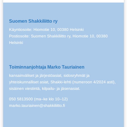
Suomen Shakkiliitto ry
Käyntiosoite: Hiomotie 10, 00380 Helsinki
Postiosoite: Suomen Shakkiliitto ry, Hiomotie 10, 00380
Helsinki
Toiminnanjohtaja Marko Tauriainen
kansainväliset ja järjestöasiat, sidosryhmät ja
yhteiskunnalliset asiat, Shakki-lehti (numeroon 4/2024 asti),
sisäinen viestintä, kilpailu- ja jäsenasiat.
050 5813500 (ma–ke klo 10–12)
marko.tauriainen@shakkiliitto.fi