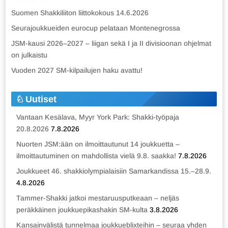
Suomen Shakkiliiton liittokokous 14.6.2026
Seurajoukkueiden eurocup pelataan Montenegrossa
JSM-kausi 2026–2027 – liigan sekä I ja II divisioonan ohjelmat
on julkaistu
Vuoden 2027 SM-kilpailujen haku avattu!
Uutiset
Vantaan Kesälava, Myyr York Park: Shakki-työpaja
20.8.2026
7.8.2026
Nuorten JSM:ään on ilmoittautunut 14 joukkuetta –
ilmoittautuminen on mahdollista vielä 9.8. saakka!
7.8.2026
Joukkueet 46. shakkiolympialaisiin Samarkandissa 15.–28.9.
4.8.2026
Tammer-Shakki jatkoi mestaruusputkeaan – neljäs
peräkkäinen joukkuepikashakin SM-kulta
3.8.2026
Kansainvälistä tunnelmaa joukkueblixteihin – seuraa yhden