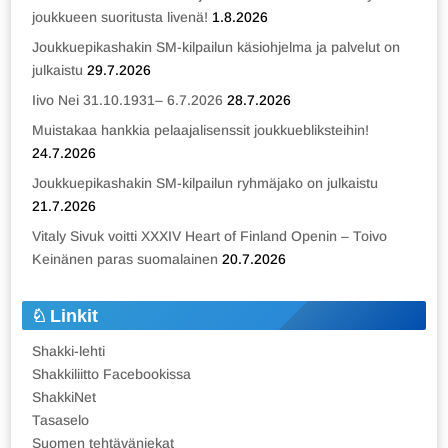
joukkueen suoritusta livenä!
1.8.2026
Joukkuepikashakin SM-kilpailun käsiohjelma ja palvelut on
julkaistu
29.7.2026
Iivo Nei 31.10.1931– 6.7.2026
28.7.2026
Muistakaa hankkia pelaajalisenssit joukkuebliksteihin!
24.7.2026
Joukkuepikashakin SM-kilpailun ryhmäjako on julkaistu
21.7.2026
Vitaly Sivuk voitti XXXIV Heart of Finland Openin – Toivo
Keinänen paras suomalainen
20.7.2026
Linkit
Shakki-lehti
Shakkiliitto Facebookissa
ShakkiNet
Tasaselo
Suomen tehtäväniekat