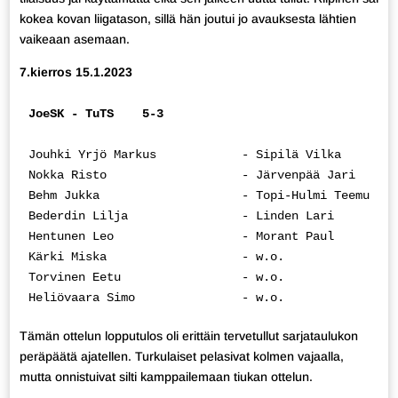
kokea kovan liigatason, sillä hän joutui jo avauksesta lähtien
vaikeaan asemaan.
7.kierros 15.1.2023
JoeSK - TuTS    5-3
Jouhki Yrjö Markus            - Sipilä Vilka        
Nokka Risto                   - Järvenpää Jari      
Behm Jukka                    - Topi-Hulmi Teemu    
Bederdin Lilja                - Linden Lari         
Hentunen Leo                  - Morant Paul         
Kärki Miska                   - w.o.                
Torvinen Eetu                 - w.o.                
Heliövaara Simo               - w.o.                
Tämän ottelun lopputulos oli erittäin tervetullut sarjataulukon
peräpäätä ajatellen. Turkulaiset pelasivat kolmen vajaalla,
mutta onnistuivat silti kamppailemaan tiukan ottelun.