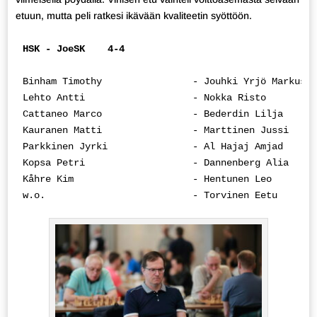
etuun, mutta peli ratkesi ikävään kvaliteetin syöttöön.
HSK - JoeSK    4-4
Binham Timothy                - Jouhki Yrjö Markus  
Lehto Antti                   - Nokka Risto         
Cattaneo Marco                - Bederdin Lilja      
Kauranen Matti                - Marttinen Jussi     
Parkkinen Jyrki               - Al Hajaj Amjad      
Kopsa Petri                   - Dannenberg Alia     
Kåhre Kim                     - Hentunen Leo        
w.o.                          - Torvinen Eetu       