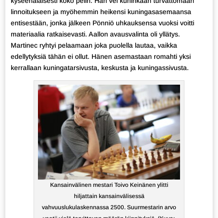
kyseenalaisesti koko pelin. Hän vei kuninkaan turvattomaan
linnoitukseen ja myöhemmin heikensi kuningasasemaansa
entisestään, jonka jälkeen Pönniö uhkauksensa vuoksi voitti
materiaalia ratkaisevasti. Aallon avausvalinta oli yllätys.
Martinec ryhtyi pelaamaan joka puolella lautaa, vaikka
edellytyksiä tähän ei ollut. Hänen asemastaan romahti yksi
kerrallaan kuningatarsivusta, keskusta ja kuningassivusta.
Kansainvälinen mestari Toivo Keinänen ylitti
hiljattain kansainvälisessä
vahvuuslukulaskennassa 2500. Suurmestarin arvo