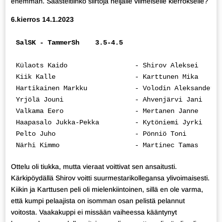
enemmän. Säästeltiinkö siirtoja neljälle viimeiselle kierrokselle?
6.kierros 14.1.2023
SalSK - TammerSh    3.5-4.5
Külaots Kaido                 - Shirov Aleksei      
Kiik Kalle                    - Karttunen Mika      
Hartikainen Markku            - Volodin Aleksander  
Yrjölä Jouni                  - Ahvenjärvi Jani     
Valkama Eero                  - Mertanen Janne      
Haapasalo Jukka-Pekka         - Kytöniemi Jyrki     
Pelto Juho                    - Pönniö Toni         
Närhi Kimmo                   - Martinec Tamas      
Ottelu oli tiukka, mutta vieraat voittivat sen ansaitusti.
Kärkipöydällä Shirov voitti suurmestarikollegansa ylivoimaisesti.
Kiikin ja Karttusen peli oli mielenkiintoinen, sillä en ole varma,
että kumpi pelaajista on isomman osan pelistä pelannut
voitosta. Vaakakuppi ei missään vaiheessa kääntynyt