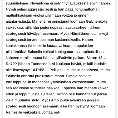
suunnitelmaa. Nevanlinna ei selvinnyt avauksesta ehjin nahoin.
Nyysti pelasi aggressiivisesti ja hän pääsi torjumattoman
mattiuhkauksen vuoksi juhlimaan voittoa jo ennen
ajantarkistusta. Mansner ei onnistunut luomaan Galchenkolle
vaikeuksia, sillä hän joutui nopeasti avausvaiheen jälkeen
strategisesti hävittyyn asemaan. Myös Hämäläinen otti riskejä
strategisesti terveen aseman kustannuksella. Hänen
kuninkaansa jäi keskelle lautaa valkean nappuloiden
piirittämäksi. Salmelin vaihtoi kuningattarensa epäedullisesti
kahteen torniin, mutta hän sai yllättävän paikan. Siirron 13…
Rd7?? jälkeen Tuonosen olisi kuulunut hävitä, mikäli laudalle
olisi ilmestynyt 14.Rd5!+-. Peli jatkui mustalle edullisena, mutta
Salmelin onnistui puolustautumaan. Simola saavutti
torniloppupeliin mennessä ylivoimaisen voittoaseman, mutta
sen realisointi oli todella heikkoa. Lopussa hän menetti kaiken
edun ja lopputulosta ajatellen Hartion olisi kannattanut jatkaa
vielä muutama siirto. Myös Alho joutui avauksen jälkeen
strategisesti huonoon asemaan, eikä hän pystynyt luomaan
Remesille vaikeuksia voittaa peli.