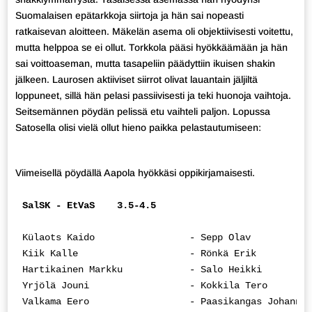
Suomalaisen epätarkkoja siirtoja ja hän sai nopeasti
ratkaisevan aloitteen. Mäkelän asema oli objektiivisesti voitettu,
mutta helppoa se ei ollut. Torkkola pääsi hyökkäämään ja hän
sai voittoaseman, mutta tasapeliin päädyttiin ikuisen shakin
jälkeen. Laurosen aktiiviset siirrot olivat lauantain jäljiltä
loppuneet, sillä hän pelasi passiivisesti ja teki huonoja vaihtoja.
Seitsemännen pöydän pelissä etu vaihteli paljon. Lopussa
Satosella olisi vielä ollut hieno paikka pelastautumiseen:
Viimeisellä pöydällä Aapola hyökkäsi oppikirjamaisesti.
SalSK - EtVaS    3.5-4.5
Külaots Kaido                 - Sepp Olav           
Kiik Kalle                    - Rönkä Erik          
Hartikainen Markku            - Salo Heikki         
Yrjölä Jouni                  - Kokkila Tero        
Valkama Eero                  - Paasikangas Johanna 