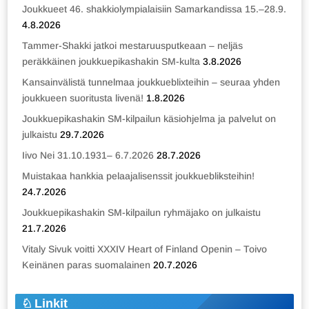
Joukkueet 46. shakkiolympialaisiin Samarkandissa 15.–28.9.
4.8.2026
Tammer-Shakki jatkoi mestaruusputkeaan – neljäs
peräkkäinen joukkuepikashakin SM-kulta
3.8.2026
Kansainvälistä tunnelmaa joukkueblixteihin – seuraa yhden
joukkueen suoritusta livenä!
1.8.2026
Joukkuepikashakin SM-kilpailun käsiohjelma ja palvelut on
julkaistu
29.7.2026
Iivo Nei 31.10.1931– 6.7.2026
28.7.2026
Muistakaa hankkia pelaajalisenssit joukkuebliksteihin!
24.7.2026
Joukkuepikashakin SM-kilpailun ryhmäjako on julkaistu
21.7.2026
Vitaly Sivuk voitti XXXIV Heart of Finland Openin – Toivo
Keinänen paras suomalainen
20.7.2026
Linkit