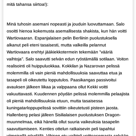
mitä tahansa siirtoa!):
Minä tuhosin asemani nopeasti ja jouduin luovuttamaan. Salo
osoitti hienoa kokemusta asemallisesta shakista, kun hän voitti
Wartiovaaran. Espanjalaisen pelin Berliinin puolustuksella
alkanut peli eteni tasaisesti, mutta valkeilla pelannut
Wartiovaara erehtyi jääkiekkotermein tekemään ”vääriä
vaihtoja”. Salo saavutti selvän edun ryöstämällä sotilaan. Voiton
realisointi oli huippuluokkaa. Kokkilan ja Nazarovan pelissä
molemmilla oli vain pieniä mahdollisuuksia saavuttaa etua ja
tasapeli oli oikeutettu lopputulos. Paasikangas passivoitui
avauksen jälkeen liikaa ja valppaana ollut Kekki voitti
vakuuttavasti. Kuudennen pöydän pelissä molemmilla pelaajista
oli pieniä mahdollisuuksia etuun, mutta tasaisessa
kuningatarloppupelissä sovittiin oikeutetusti pisteen jaosta.
Hallenberg pelasi jälleen Sisilialaisen puolustuksen Dragon-
muunnelmaa, eikä hänellä ollut suuria vaikeuksia tasapelin
saavuttamiseen. Kenties ottelun ratkaisevin peli tapahtui
viimeisellä pöydällä. Vihisen etu vaihteli voittoasemasta selvään