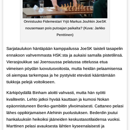
Onnistuuko Fidemestari Yrjö Markus Jouhkin JoeSK
nousemaan pois putoajan paikalta? (Kuva: Jarkko
Penttinen)
Sarjataulukon häntäpään kamppailussa JoeSK taisteli tasapelin
ennakoon vahvemmasta HSK:sta ja aukaisi samalla pistetilinsä.
Vierasjoukkue sai Joensuussa pelatussa ottelussa etua
viimeisen pöydän luovutusvoitosta, mutta heidän pelaamisensa
oli aiempaa tarkempaa ja he pystyivät etevästi kääntämään
tiukkoja pelejä voitoikseen.
Kärkipöydällä Binham aloitti vahvasti, mutta hän syötti
kvaliteetin. Lehto jatkoi hyvää kauttaan ja kumosi Nokan
epäonnistuneen Benko-gambiitin ylivoimaisesti. Cattaneo pelasi
lähes oppikirjamaisen Alehinin puolustuksen. Bederdin joutui
hankaluuksiin heikoiksi jääneiden keskustasotilaidensa vuoksi.
Marttinen pelasi avauksesta lähtien kyseenalaisesti ja