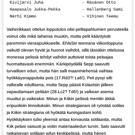
Kivijärvi Juha                - Räsänen Otto        
Haapasalo Jukka-Pekka         - Hallenberg Sami     
Närhi Kimmo                   - Vihinen Teemu       
Vaiherikkaan ottelun lopputulos olisi pelitapahtumien perusteella
voinut olla mikä tahansa muukin, mutta pelit kääntyivät
paremmin vierasjoukkueelle. EtVaSin teemana viikonloppuna
vaikutti olevan hyvät ja huonot vaihdot, sillä tässäkin ottelussa
monessa pelissä tehdyt vaihdot auttoivat toista pelaajaa
huomattavasti enemmän. Kärkipöydällä Sepp saavutti
turvallisen edun, mutta hän salli maanmiehensä vaihtaa
hyökkäysnappuloita pois (17.Rd3?! La6!). Peli pysyi silti
valkealle edullisena, mutta Sepp päästi Külaotsin jälleen
vapauttamaan peliään (28.Lc2? Td5!) ja valkean asema
muuttui jo vaikeaksi. Minun ja Kiikin pelissä mentiin äkkiä
eripuolisiin linnoituksiin. Minun strategianani oli ryöstää sotilas
ja Kiikin strategiana oli hyökätä kuningastani kohti.
Hyökkäyksen tulisi yleensä antaa korvausta sotilaasta, mutta
Kiik pelasi vaisusti ja voitin materiaaliedun turvin. Salo saavutti
ratkaisevan sotilaan edun keskipelissä, mutta hänen