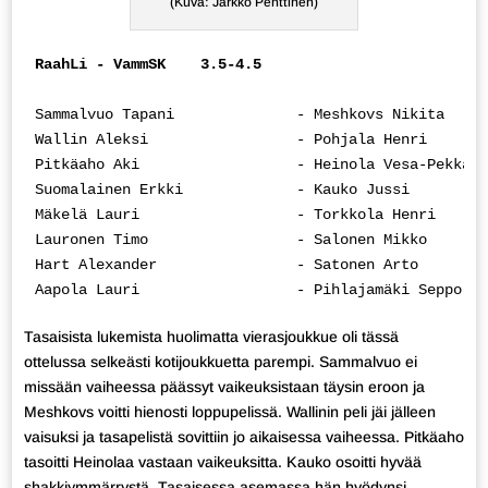
(Kuva: Jarkko Penttinen)
RaahLi - VammSK    3.5-4.5
Sammalvuo Tapani              - Meshkovs Nikita     
Wallin Aleksi                 - Pohjala Henri       
Pitkäaho Aki                  - Heinola Vesa-Pekka  
Suomalainen Erkki             - Kauko Jussi         
Mäkelä Lauri                  - Torkkola Henri      
Lauronen Timo                 - Salonen Mikko       
Hart Alexander                - Satonen Arto        
Tasaisista lukemista huolimatta vierasjoukkue oli tässä
ottelussa selkeästi kotijoukkuetta parempi. Sammalvuo ei
missään vaiheessa päässyt vaikeuksistaan täysin eroon ja
Meshkovs voitti hienosti loppupelissä. Wallinin peli jäi jälleen
vaisuksi ja tasapelistä sovittiin jo aikaisessa vaiheessa. Pitkäaho
tasoitti Heinolaa vastaan vaikeuksitta. Kauko osoitti hyvää
shakkiymmärrystä. Tasaisessa asemassa hän hyödynsi