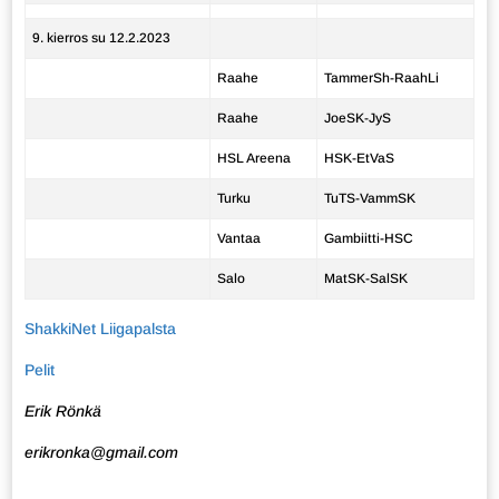
9. kierros su 12.2.2023
Raahe
TammerSh-RaahLi
Raahe
JoeSK-JyS
HSL Areena
HSK-EtVaS
Turku
TuTS-VammSK
Vantaa
Gambiitti-HSC
Salo
MatSK-SalSK
ShakkiNet Liigapalsta
Pelit
Erik Rönkä
erikronka@gmail.com