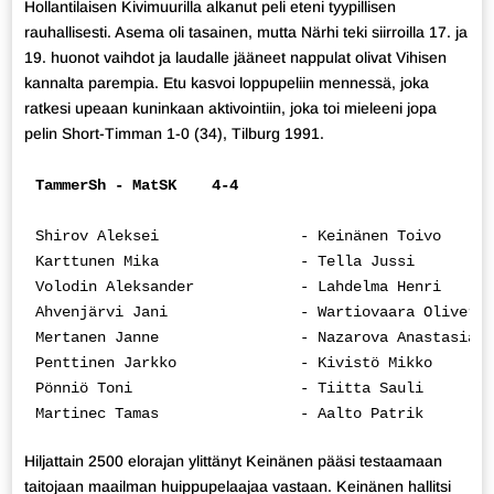
Hollantilaisen Kivimuurilla alkanut peli eteni tyypillisen
rauhallisesti. Asema oli tasainen, mutta Närhi teki siirroilla 17. ja
19. huonot vaihdot ja laudalle jääneet nappulat olivat Vihisen
kannalta parempia. Etu kasvoi loppupeliin mennessä, joka
ratkesi upeaan kuninkaan aktivointiin, joka toi mieleeni jopa
pelin Short-Timman 1-0 (34), Tilburg 1991.
TammerSh - MatSK    4-4
Shirov Aleksei                - Keinänen Toivo      
Karttunen Mika                - Tella Jussi         
Volodin Aleksander            - Lahdelma Henri      
Ahvenjärvi Jani               - Wartiovaara Oliver  
Mertanen Janne                - Nazarova Anastasia  
Penttinen Jarkko              - Kivistö Mikko       
Pönniö Toni                   - Tiitta Sauli        
Martinec Tamas                - Aalto Patrik        
Hiljattain 2500 elorajan ylittänyt Keinänen pääsi testaamaan
taitojaan maailman huippupelaajaa vastaan. Keinänen hallitsi