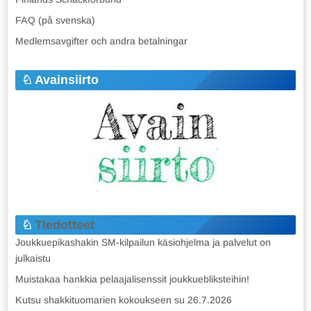
FAQ (på svenska)
Medlemsavgifter och andra betalningar
Avainsiirto
Tiedotteet
Joukkuepikashakin SM-kilpailun käsiohjelma ja palvelut on
julkaistu
Muistakaa hankkia pelaajalisenssit joukkuebliksteihin!
Kutsu shakkituomarien kokoukseen su 26.7.2026