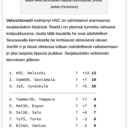
vaatii vielä tarvittavan määrän kiinnityksiä. (Kuva:
Jarkko Penttinen)
Vakuuttavasti
esiintynyt HSC on vahvistanut asemaansa
sarjataulukon kärjessä. RaahLi on yleensä tunnettu vahvana
kotijoukkueena, mutta tällä kaudella he ovat ailahdelleet.
Seuraavalla kierroksella he kohtaavat viimeisenä olevan
JoeSK:n ja tässä ottelussa tullaan mahdollisesti ratkaisemaan
jo yksi sarjasta tippuva joukkue. Sarjataulukko seitsemän
kierroksen jälkeen:
1. HSC, Helsinki             7  +13 
13 
2. VammSK, Sastamala         7  +7  
10
3. JyS, Jyväskylä            7  +5  
10 
--------------------------------------   

4. TammerSh, Tampere         7  +7  
 9 
5. MatSK, Espoo              7  +7  
 9 
6. SalSK, Salo               7  +6  
 7 
7. TuTS, Turku               7  -2  
 6 
8. EtVaS, Vantaa             7  -3  
 6 