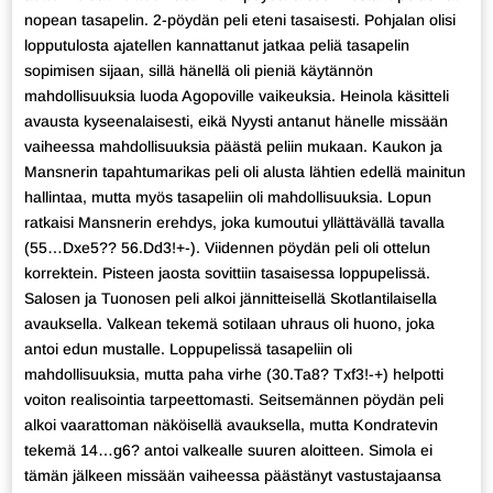
nopean tasapelin. 2-pöydän peli eteni tasaisesti. Pohjalan olisi
lopputulosta ajatellen kannattanut jatkaa peliä tasapelin
sopimisen sijaan, sillä hänellä oli pieniä käytännön
mahdollisuuksia luoda Agopoville vaikeuksia. Heinola käsitteli
avausta kyseenalaisesti, eikä Nyysti antanut hänelle missään
vaiheessa mahdollisuuksia päästä peliin mukaan. Kaukon ja
Mansnerin tapahtumarikas peli oli alusta lähtien edellä mainitun
hallintaa, mutta myös tasapeliin oli mahdollisuuksia. Lopun
ratkaisi Mansnerin erehdys, joka kumoutui yllättävällä tavalla
(55…Dxe5?? 56.Dd3!+-). Viidennen pöydän peli oli ottelun
korrektein. Pisteen jaosta sovittiin tasaisessa loppupelissä.
Salosen ja Tuonosen peli alkoi jännitteisellä Skotlantilaisella
avauksella. Valkean tekemä sotilaan uhraus oli huono, joka
antoi edun mustalle. Loppupelissä tasapeliin oli
mahdollisuuksia, mutta paha virhe (30.Ta8? Txf3!-+) helpotti
voiton realisointia tarpeettomasti. Seitsemännen pöydän peli
alkoi vaarattoman näköisellä avauksella, mutta Kondratevin
tekemä 14…g6? antoi valkealle suuren aloitteen. Simola ei
tämän jälkeen missään vaiheessa päästänyt vastustajaansa