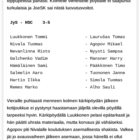
loppupelissä pahasti. Kolmelle viimeiselle pöydälle ei saapunut
turkulaisia ja JoeSK sai niistä luovutusvoitot.
JyS - HSC    3-5
Luukkonen Tommi               - Laurušas Tomas      
Nivala Tuomas                 - Agopov Mikael       
Nevanlinna Risto              - Nyysti Sampsa       
Galchenko Vadim               - Mansner Harry       
Hämäläinen Sami               - Pääkkönen Timo      
Salmelin Aaro                 - Tuononen Janne      
Hartio Ilkka                  - Simola Tuomas       
Remes Marko                   - Alho Sauli          
Vieraille puhtaasti menneen kolmen kärkipöydän jälkeen
kotijoukkue ei pystynyt haastamaan jäljellä olevilla pöydillä
tarpeeksi hyvin. Kärkipöydällä Luukkonen pelasi epätarkasti ja
hän päätti uhrata materiaalia, mutta korvaus jäi vähäiseksi.
Agopov piti Nivalalle koulutuksen asemallisesta shakista. Valkea
jäi jo avausvaiheen jälkeen asemaan, jossa hänellä ei ollut