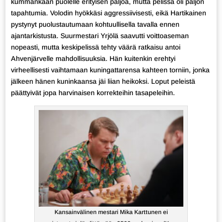
kummankaan puolelle erityisen paljoa, mutta pelissä oli paljon
tapahtumia. Volodin hyökkäsi aggressiivisesti, eikä Hartikainen
pystynyt puolustautumaan kohtuullisella tavalla ennen
ajantarkistusta. Suurmestari Yrjölä saavutti voittoaseman
nopeasti, mutta keskipelissä tehty väärä ratkaisu antoi
Ahvenjärvelle mahdollisuuksia. Hän kuitenkin erehtyi
virheellisesti vaihtamaan kuningattarensa kahteen torniin, jonka
jälkeen hänen kuninkaansa jäi liian heikoksi. Loput peleistä
päättyivät jopa harvinaisen korrekteihin tasapeleihin.
Kansainvälinen mestari Mika Karttunen ei