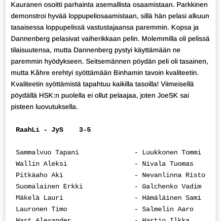
Kauranen osoitti parhainta asemallista osaamistaan. Parkkinen
demonstroi hyvää loppupeliosaamistaan, sillä hän pelasi alkuun
tasaisessa loppupelissä vastustajaansa paremmin. Kopsa ja
Dannenberg pelasivat vaiherikkaan pelin. Molemmilla oli pelissä
tilaisuutensa, mutta Dannenberg pystyi käyttämään ne
paremmin hyödykseen. Seitsemännen pöydän peli oli tasainen,
mutta Kåhre erehtyi syöttämään Binhamin tavoin kvaliteetin.
Kvaliteetin syöttämistä tapahtuu kaikilla tasoilla! Viimeisellä
pöydällä HSK:n puolella ei ollut pelaajaa, joten JoeSK sai
pisteen luovutuksella.
RaahLi - JyS    3-5
Sammalvuo Tapani              - Luukkonen Tommi     
Wallin Aleksi                 - Nivala Tuomas       
Pitkäaho Aki                  - Nevanlinna Risto    
Suomalainen Erkki             - Galchenko Vadim     
Mäkelä Lauri                  - Hämäläinen Sami     
Lauronen Timo                 - Salmelin Aaro       
Hart Alexander                - Hartio Ilkka        