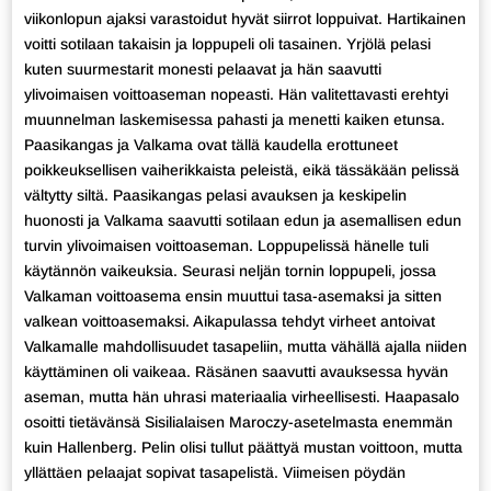
viikonlopun ajaksi varastoidut hyvät siirrot loppuivat. Hartikainen
voitti sotilaan takaisin ja loppupeli oli tasainen. Yrjölä pelasi
kuten suurmestarit monesti pelaavat ja hän saavutti
ylivoimaisen voittoaseman nopeasti. Hän valitettavasti erehtyi
muunnelman laskemisessa pahasti ja menetti kaiken etunsa.
Paasikangas ja Valkama ovat tällä kaudella erottuneet
poikkeuksellisen vaiherikkaista peleistä, eikä tässäkään pelissä
vältytty siltä. Paasikangas pelasi avauksen ja keskipelin
huonosti ja Valkama saavutti sotilaan edun ja asemallisen edun
turvin ylivoimaisen voittoaseman. Loppupelissä hänelle tuli
käytännön vaikeuksia. Seurasi neljän tornin loppupeli, jossa
Valkaman voittoasema ensin muuttui tasa-asemaksi ja sitten
valkean voittoasemaksi. Aikapulassa tehdyt virheet antoivat
Valkamalle mahdollisuudet tasapeliin, mutta vähällä ajalla niiden
käyttäminen oli vaikeaa. Räsänen saavutti avauksessa hyvän
aseman, mutta hän uhrasi materiaalia virheellisesti. Haapasalo
osoitti tietävänsä Sisilialaisen Maroczy-asetelmasta enemmän
kuin Hallenberg. Pelin olisi tullut päättyä mustan voittoon, mutta
yllättäen pelaajat sopivat tasapelistä. Viimeisen pöydän