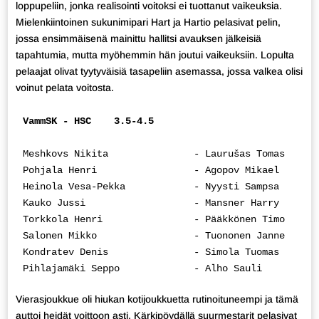
loppupeliin, jonka realisointi voitoksi ei tuottanut vaikeuksia.
Mielenkiintoinen sukunimipari Hart ja Hartio pelasivat pelin,
jossa ensimmäisenä mainittu hallitsi avauksen jälkeisiä
tapahtumia, mutta myöhemmin hän joutui vaikeuksiin. Lopulta
pelaajat olivat tyytyväisiä tasapeliin asemassa, jossa valkea olisi
voinut pelata voitosta.
VammSK - HSC    3.5-4.5
Meshkovs Nikita               - Laurušas Tomas      
Pohjala Henri                 - Agopov Mikael       
Heinola Vesa-Pekka            - Nyysti Sampsa       
Kauko Jussi                   - Mansner Harry       
Torkkola Henri                - Pääkkönen Timo      
Salonen Mikko                 - Tuononen Janne      
Kondratev Denis               - Simola Tuomas       
Pihlajamäki Seppo             - Alho Sauli          
Vierasjoukkue oli hiukan kotijoukkuetta rutinoituneempi ja tämä
auttoi heidät voittoon asti. Kärkipöydällä suurmestarit pelasivat