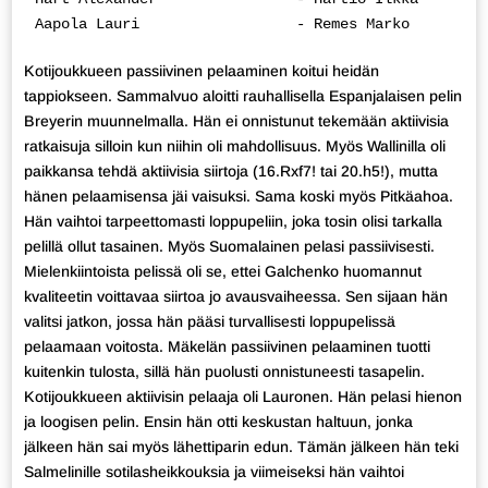
Aapola Lauri                  - Remes Marko         
Kotijoukkueen passiivinen pelaaminen koitui heidän
tappiokseen. Sammalvuo aloitti rauhallisella Espanjalaisen pelin
Breyerin muunnelmalla. Hän ei onnistunut tekemään aktiivisia
ratkaisuja silloin kun niihin oli mahdollisuus. Myös Wallinilla oli
paikkansa tehdä aktiivisia siirtoja (16.Rxf7! tai 20.h5!), mutta
hänen pelaamisensa jäi vaisuksi. Sama koski myös Pitkäahoa.
Hän vaihtoi tarpeettomasti loppupeliin, joka tosin olisi tarkalla
pelillä ollut tasainen. Myös Suomalainen pelasi passiivisesti.
Mielenkiintoista pelissä oli se, ettei Galchenko huomannut
kvaliteetin voittavaa siirtoa jo avausvaiheessa. Sen sijaan hän
valitsi jatkon, jossa hän pääsi turvallisesti loppupelissä
pelaamaan voitosta. Mäkelän passiivinen pelaaminen tuotti
kuitenkin tulosta, sillä hän puolusti onnistuneesti tasapelin.
Kotijoukkueen aktiivisin pelaaja oli Lauronen. Hän pelasi hienon
ja loogisen pelin. Ensin hän otti keskustan haltuun, jonka
jälkeen hän sai myös lähettiparin edun. Tämän jälkeen hän teki
Salmelinille sotilasheikkouksia ja viimeiseksi hän vaihtoi