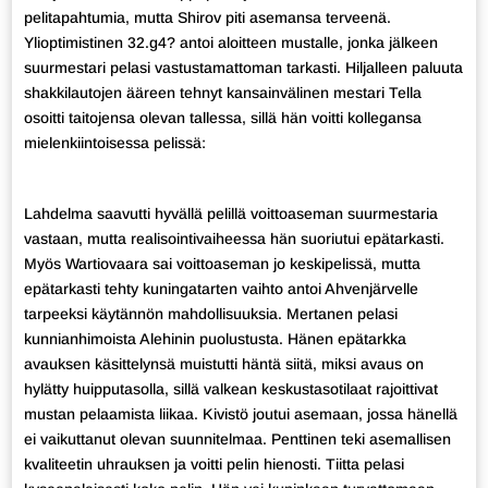
pelitapahtumia, mutta Shirov piti asemansa terveenä.
Ylioptimistinen 32.g4? antoi aloitteen mustalle, jonka jälkeen
suurmestari pelasi vastustamattoman tarkasti. Hiljalleen paluuta
shakkilautojen ääreen tehnyt kansainvälinen mestari Tella
osoitti taitojensa olevan tallessa, sillä hän voitti kollegansa
mielenkiintoisessa pelissä:
Lahdelma saavutti hyvällä pelillä voittoaseman suurmestaria
vastaan, mutta realisointivaiheessa hän suoriutui epätarkasti.
Myös Wartiovaara sai voittoaseman jo keskipelissä, mutta
epätarkasti tehty kuningatarten vaihto antoi Ahvenjärvelle
tarpeeksi käytännön mahdollisuuksia. Mertanen pelasi
kunnianhimoista Alehinin puolustusta. Hänen epätarkka
avauksen käsittelynsä muistutti häntä siitä, miksi avaus on
hylätty huipputasolla, sillä valkean keskustasotilaat rajoittivat
mustan pelaamista liikaa. Kivistö joutui asemaan, jossa hänellä
ei vaikuttanut olevan suunnitelmaa. Penttinen teki asemallisen
kvaliteetin uhrauksen ja voitti pelin hienosti. Tiitta pelasi