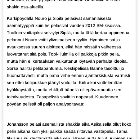
shakin osa-alueilla.
Kärkipöydällä Nouro ja Sipilä pelasivat samanlaisesta
asematyyppiä kuin he pelasivat vuoden 2012 SM-kisoissa.
Tuolloin voittajaksi selviytyi Sipilä, mutta tällä kertaa oppineena
pelannut Nouro voitti ylivoimaiseen tyyliin. Hynninen sai jo
avauksessa suuren aloitteen, eikä hän missään vaiheessa
luovuttanut sitä pois. Topi-Hulmilla oli paikkoja pitkin peliä,
mutta hän ei kertaakaan vaikuttanut löytävän parhaita ideoita.
Sorsa hallitsi pelitapahtumia. Keskipelissä tilanne tasoittui jo
huomattavasti, mutta paha virhe ennen ajantarkistusta varmisti
sen ettei kotijoukkue jäänyt voitoitta. Kiili alkoi virittelemään
hyökkäystään, mutta ehkäpä hänellä oli epävarmuutta sen
toimivuudesta. Tasapelistä sovittiin nopeasti. Kuudennen
pöydän pelissä oli paljon analysoitavaa:
Johansson pelasi asemallista shakkia eikä Asikaisella ollut koko
pelin aikana kuin yksi paikka saada riittävää vastapeliä. Tämä
tilaisuus jäi käyttämättä eikä sen jälkeen uutta tullut. Riipinen sai