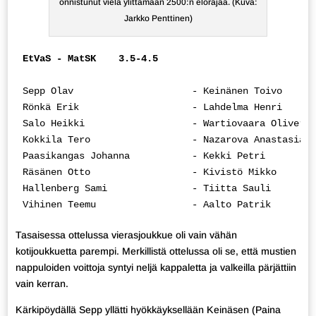
onnistunut vielä ylittämään 2500:n elorajaa. (Kuva:
Jarkko Penttinen)
EtVaS - MatSK    3.5-4.5
Sepp Olav                     - Keinänen Toivo      
Rönkä Erik                    - Lahdelma Henri      
Salo Heikki                   - Wartiovaara Oliver  
Kokkila Tero                  - Nazarova Anastasia  
Paasikangas Johanna           - Kekki Petri         
Räsänen Otto                  - Kivistö Mikko       
Hallenberg Sami               - Tiitta Sauli        
Vihinen Teemu                 - Aalto Patrik        
Tasaisessa ottelussa vierasjoukkue oli vain vähän
kotijoukkuetta parempi. Merkillistä ottelussa oli se, että mustien
nappuloiden voittoja syntyi neljä kappaletta ja valkeilla pärjättiin
vain kerran.
Kärkipöydällä Sepp yllätti hyökkäyksellään Keinäsen (Paina