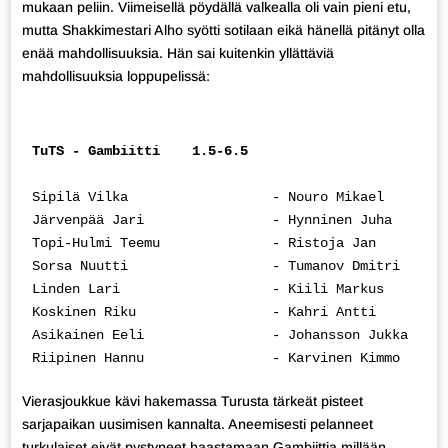
mukaan peliin. Viimeisellä pöydällä valkealla oli vain pieni etu,
mutta Shakkimestari Alho syötti sotilaan eikä hänellä pitänyt olla
enää mahdollisuuksia. Hän sai kuitenkin yllättäviä
mahdollisuuksia loppupelissä:
TuTS - Gambiitti    1.5-6.5
Sipilä Vilka                  - Nouro Mikael        
Järvenpää Jari                - Hynninen Juha       
Topi-Hulmi Teemu              - Ristoja Jan         
Sorsa Nuutti                  - Tumanov Dmitri      
Linden Lari                   - Kiili Markus        
Koskinen Riku                 - Kahri Antti         
Asikainen Eeli                - Johansson Jukka     
Riipinen Hannu                - Karvinen Kimmo      
Vierasjoukkue kävi hakemassa Turusta tärkeät pisteet
sarjapaikan uusimisen kannalta. Aneemisesti pelanneet
turkulaiset eivät pystyneet haastamaan Gambiittia millään