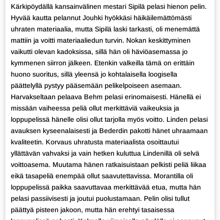
Kärkipöydällä kansainvälinen mestari Sipilä pelasi hienon pelin.
Hyvää kautta pelannut Jouhki hyökkäsi häikäilemättömästi
uhraten materiaalia, mutta Sipilä laski tarkasti, oli menemättä
mattiin ja voitti materiaaliedun turvin. Nokan keskittyminen
vaikutti olevan kadoksissa, sillä hän oli häviöasemassa jo
kymmenen siirron jälkeen. Etenkin valkeilla tämä on erittäin
huono suoritus, sillä yleensä jo kohtalaisella loogisella
päättelyllä pystyy pääsemään pelikelpoiseen asemaan.
Harvakseltaan pelaava Behm pelasi erinomaisesti. Hänellä ei
missään vaiheessa peliä ollut merkittäviä vaikeuksia ja
loppupelissä hänelle olisi ollut tarjolla myös voitto. Linden pelasi
avauksen kyseenalaisesti ja Bederdin pakotti hänet uhraamaan
kvaliteetin. Korvaus uhratusta materiaalista osoittautui
yllättävän vahvaksi ja vain hetken kuluttua Lindenillä oli selvä
voittoasema. Muutama hänen ratkaisuistaan pelkisti peliä liikaa
eikä tasapeliä enempää ollut saavutettavissa. Morantilla oli
loppupelissä paikka saavuttavaa merkittävää etua, mutta hän
pelasi passiivisesti ja joutui puolustamaan. Pelin olisi tullut
päättyä pisteen jakoon, mutta hän erehtyi tasaisessa