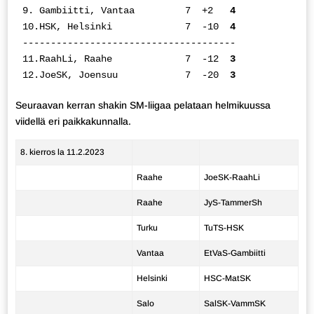
9. Gambiitti, Vantaa         7  +2  
 4 
10.HSK, Helsinki             7  -10 
 4 
--------------------------------------

11.RaahLi, Raahe             7  -12 
 3 
12.JoeSK, Joensuu            7  -20 
 3 
Seuraavan kerran shakin SM-liigaa pelataan helmikuussa
viidellä eri paikkakunnalla.
8. kierros la 11.2.2023
Raahe
JoeSK-RaahLi
Raahe
JyS-TammerSh
Turku
TuTS-HSK
Vantaa
EtVaS-Gambiitti
Helsinki
HSC-MatSK
Salo
SalSK-VammSK