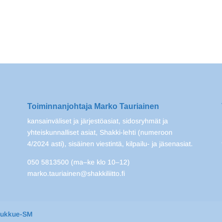
Toiminnanjohtaja Marko Tauriainen
kansainväliset ja järjestöasiat, sidosryhmät ja
yhteiskunnalliset asiat, Shakki-lehti (numeroon
4/2024 asti), sisäinen viestintä, kilpailu- ja jäsenasiat.
050 5813500 (ma–ke klo 10–12)
marko.tauriainen@shakkiliitto.fi
oukkue-SM