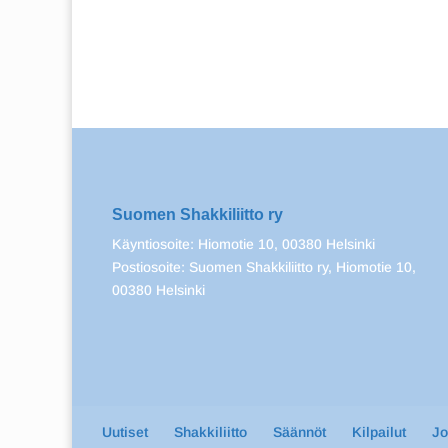
Suomen Shakkiliitto ry
Käyntiosoite: Hiomotie 10, 00380 Helsinki
Postiosoite: Suomen Shakkiliitto ry, Hiomotie 10,
00380 Helsinki
Uutiset
Shakkiliitto
Säännöt
Kilpailut
J