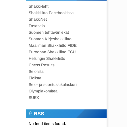
Shakki-lehti
Shakkiliitto Facebookissa
ShakkiNet
Tasaselo
Suomen tehtäväniekat
Suomen Kirjeshakkiliitto
Maailman Shakkiliitto FIDE
Euroopan Shakkiliitto ECU
Helsingin Shakkiliitto
Chess Results
Selolista
Elolista
Selo- ja suorituslukulaskuri
Olympiakomitea
SUEK
RSS
No feed items found.