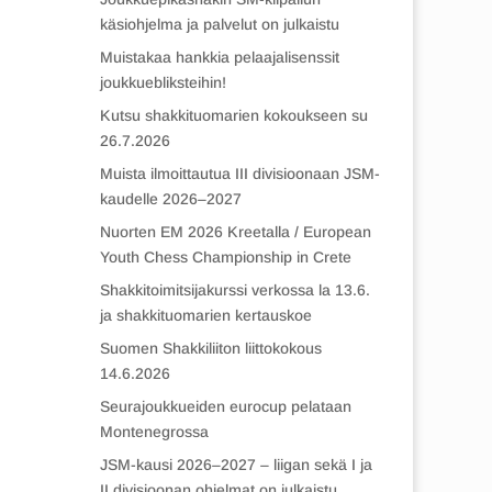
käsiohjelma ja palvelut on julkaistu
Muistakaa hankkia pelaajalisenssit
joukkuebliksteihin!
Kutsu shakkituomarien kokoukseen su
26.7.2026
Muista ilmoittautua III divisioonaan JSM-
kaudelle 2026–2027
Nuorten EM 2026 Kreetalla / European
Youth Chess Championship in Crete
Shakkitoimitsijakurssi verkossa la 13.6.
ja shakkituomarien kertauskoe
Suomen Shakkiliiton liittokokous
14.6.2026
Seurajoukkueiden eurocup pelataan
Montenegrossa
JSM-kausi 2026–2027 – liigan sekä I ja
II divisioonan ohjelmat on julkaistu