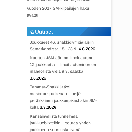
Vuoden 2027 SM-kilpailujen haku
avattu!
Uutiset
Joukkueet 46. shakkiolympialaisiin
Samarkandissa 15.–28.9.
4.8.2026
Nuorten JSM:ään on ilmoittautunut
12 joukkuetta – ilmoittautuminen on
mahdollista vielä 9.8. saakka!
3.8.2026
Tammer-Shakki jatkoi
mestaruusputkeaan – neljäs
peräkkäinen joukkuepikashakin SM-
kulta
3.8.2026
Kansainvälistä tunnelmaa
joukkueblixteihin – seuraa yhden
joukkueen suoritusta livenä!