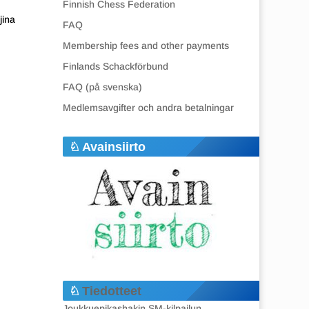
Finnish Chess Federation
jina
FAQ
Membership fees and other payments
Finlands Schackförbund
FAQ (på svenska)
Medlemsavgifter och andra betalningar
Avainsiirto
Tiedotteet
Joukkuepikashakin SM-kilpailun