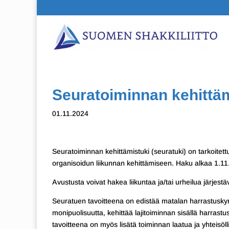
Seuratoiminnan kehittäm
01.11.2024
Seuratoiminnan kehittämistuki (seuratuki) on tarkoitet
organisoidun liikunnan kehittämiseen. Haku alkaa 1.11.
Avustusta voivat hakea liikuntaa ja/tai urheilua järjestäv
Seuratuen tavoitteena on edistää matalan harrastuskynn
monipuolisuutta, kehittää lajitoiminnan sisällä harrastu
tavoitteena on myös lisätä toiminnan laatua ja yhteisöl