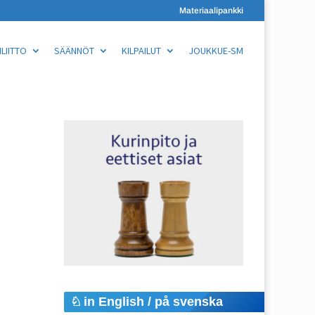
Materiaalipankki
LIITTO
SÄÄNNÖT
KILPAILUT
JOUKKUE-SM
in English / på svenska