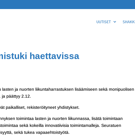
UUTISET
SHAKKI
istuki haettavissa
tu lasten ja nuorten liikuntaharrastuksen lisäämiseen sekä monipuolisen
 ja päättyy 2.12.
ät paikalliset, rekisteröityneet yhdistykset.
yksen toimintaa lasten ja nuorten liikunnassa, lisätä toimintaan
stoimintaa sekä kokeilla innovatiivisia toimintamalleja. Seuratuen
lisyyttä, sekä tukea vapaaehtoistyötä.