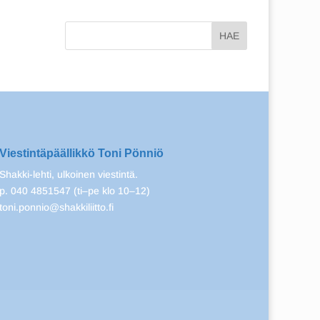
Viestintäpäällikkö Toni Pönniö
Shakki-lehti, ulkoinen viestintä.
p. 040 4851547 (ti–pe klo 10–12)
toni.ponnio@shakkiliitto.fi