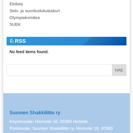
Elolista
Selo- ja suorituslukulaskuri
Olympiakomitea
SUEK
RSS
No feed items found.
Suomen Shakkiliitto ry
Käyntiosoite: Hiomotie 10, 00380 Helsinki
Postiosoite: Suomen Shakkiliitto ry, Hiomotie 10, 00380