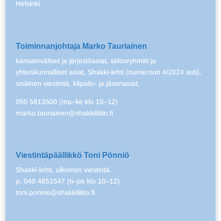
Helsinki
Toiminnanjohtaja Marko Tauriainen
kansainväliset ja järjestöasiat, sidosryhmät ja
yhteiskunnalliset asiat, Shakki-lehti (numeroon 4/2024 asti),
sisäinen viestintä, kilpailu- ja jäsenasiat.
050 5813500 (ma–ke klo 10–12)
marko.tauriainen@shakkiliitto.fi
Viestintäpäällikkö Toni Pönniö
Shakki-lehti, ulkoinen viestintä.
p. 040 4851547 (ti–pe klo 10–12)
toni.ponnio@shakkiliitto.fi