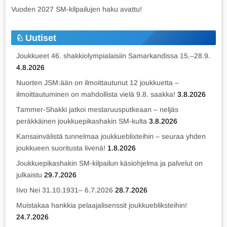
Vuoden 2027 SM-kilpailujen haku avattu!
Uutiset
Joukkueet 46. shakkiolympialaisiin Samarkandissa 15.–28.9.
4.8.2026
Nuorten JSM:ään on ilmoittautunut 12 joukkuetta –
ilmoittautuminen on mahdollista vielä 9.8. saakka!
3.8.2026
Tammer-Shakki jatkoi mestaruusputkeaan – neljäs
peräkkäinen joukkuepikashakin SM-kulta
3.8.2026
Kansainvälistä tunnelmaa joukkueblixteihin – seuraa yhden
joukkueen suoritusta livenä!
1.8.2026
Joukkuepikashakin SM-kilpailun käsiohjelma ja palvelut on
julkaistu
29.7.2026
Iivo Nei 31.10.1931– 6.7.2026
28.7.2026
Muistakaa hankkia pelaajalisenssit joukkuebliksteihin!
24.7.2026