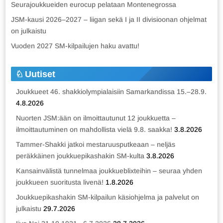
Seurajoukkueiden eurocup pelataan Montenegrossa
JSM-kausi 2026–2027 – liigan sekä I ja II divisioonan ohjelmat
on julkaistu
Vuoden 2027 SM-kilpailujen haku avattu!
Uutiset
Joukkueet 46. shakkiolympialaisiin Samarkandissa 15.–28.9.
4.8.2026
Nuorten JSM:ään on ilmoittautunut 12 joukkuetta –
ilmoittautuminen on mahdollista vielä 9.8. saakka!
3.8.2026
Tammer-Shakki jatkoi mestaruusputkeaan – neljäs
peräkkäinen joukkuepikashakin SM-kulta
3.8.2026
Kansainvälistä tunnelmaa joukkueblixteihin – seuraa yhden
joukkueen suoritusta livenä!
1.8.2026
Joukkuepikashakin SM-kilpailun käsiohjelma ja palvelut on
julkaistu
29.7.2026