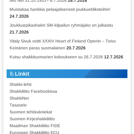
Iivo Nei 31.10.1931– 6.7.2026
28.7.2026
Muistakaa hankkia pelaajalisenssit joukkuebliksteihin!
24.7.2026
Joukkuepikashakin SM-kilpailun ryhmäjako on julkaistu
21.7.2026
Vitaly Sivuk voitti XXXIV Heart of Finland Openin – Toivo
Keinänen paras suomalainen
20.7.2026
Kutsu shakkituomarien kokoukseen su 26.7.2026
12.7.2026
Linkit
Shakki-lehti
Shakkiliitto Facebookissa
ShakkiNet
Tasaselo
Suomen tehtäväniekat
Suomen Kirjeshakkiliitto
Maailman Shakkiliitto FIDE
Euroopan Shakkiliitto ECU