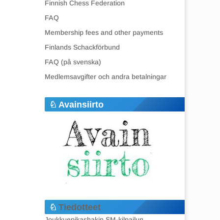
Finnish Chess Federation
FAQ
Membership fees and other payments
Finlands Schackförbund
FAQ (på svenska)
Medlemsavgifter och andra betalningar
Avainsiirto
Tiedotteet
Joukkuepikashakin SM-kilpailun