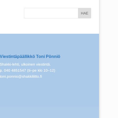
Viestintäpäällikkö Toni Pönniö
Shakki-lehti, ulkoinen viestintä.
p. 040 4851547 (ti–pe klo 10–12)
toni.ponnio@shakkiliitto.fi