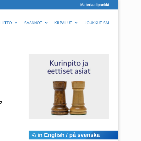
Materiaalipankki
LIITTO
SÄÄNNÖT
KILPAILUT
JOUKKUE-SM
22
in English / på svenska