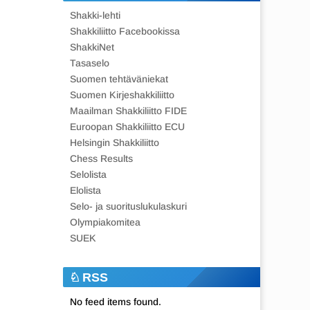
Shakki-lehti
Shakkiliitto Facebookissa
ShakkiNet
Tasaselo
Suomen tehtäväniekat
Suomen Kirjeshakkiliitto
Maailman Shakkiliitto FIDE
Euroopan Shakkiliitto ECU
Helsingin Shakkiliitto
Chess Results
Selolista
Elolista
Selo- ja suorituslukulaskuri
Olympiakomitea
SUEK
RSS
No feed items found.