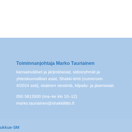
Toiminnanjohtaja Marko Tauriainen
kansainväliset ja järjestöasiat, sidosryhmät ja
yhteiskunnalliset asiat, Shakki-lehti (numeroon
4/2024 asti), sisäinen viestintä, kilpailu- ja jäsenasiat.
050 5813500 (ma–ke klo 10–12)
marko.tauriainen@shakkiliitto.fi
oukkue-SM