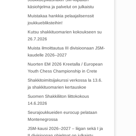
käsiohjelma ja palvelut on julkaistu
Muistakaa hankkia pelaajalisenssit
joukkuebliksteihin!
Kutsu shakkituomarien kokoukseen su
26.7.2026
Muista ilmoittautua III divisioonaan JSM-
kaudelle 2026–2027
Nuorten EM 2026 Kreetalla / European
Youth Chess Championship in Crete
Shakkitoimitsijakurssi verkossa la 13.6.
ja shakkituomarien kertauskoe
Suomen Shakkiliiton liittokokous
14.6.2026
Seurajoukkueiden eurocup pelataan
Montenegrossa
JSM-kausi 2026–2027 – liigan sekä I ja
II divisioonan ohjelmat on julkaistu