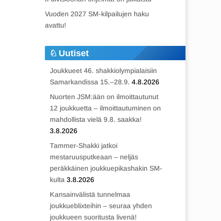
Vuoden 2027 SM-kilpailujen haku
avattu!
Uutiset
Joukkueet 46. shakkiolympialaisiin
Samarkandissa 15.–28.9.
4.8.2026
Nuorten JSM:ään on ilmoittautunut
12 joukkuetta – ilmoittautuminen on
mahdollista vielä 9.8. saakka!
3.8.2026
Tammer-Shakki jatkoi
mestaruusputkeaan – neljäs
peräkkäinen joukkuepikashakin SM-
kulta
3.8.2026
Kansainvälistä tunnelmaa
joukkueblixteihin – seuraa yhden
joukkueen suoritusta livenä!