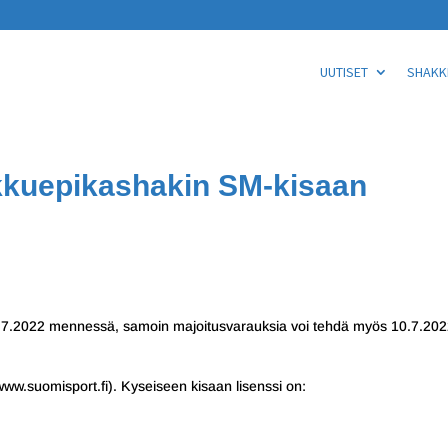
UUTISET
SHAKKI
ukkuepikashakin SM-kisaan
10.7.2022 mennessä, samoin majoitusvarauksia voi tehdä myös 10.7.20
ww.suomisport.fi). Kyseiseen kisaan lisenssi on: