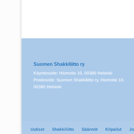
Suomen Shakkiliitto ry
Käyntiosoite: Hiomotie 10, 00380 Helsinki
Postiosoite: Suomen Shakkiliitto ry, Hiomotie 10,
00380 Helsinki
Uutiset
Shakkiliitto
Säännöt
Kilpailut
J