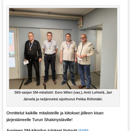
S65-sarjan SM-mitalistit: Eero Wilen (vas.), Antti Lehtelä, Jari
Järvelä ja neljänneksi sijoittunut Pekka Riihimäki.
Onnittelut kaikille mitalisteille ja kiitokset jälleen kisan
järjestäneelle Turun Shakinystäville!
Avoimen SM-kilpailun tulokset löytyvät
täältä.