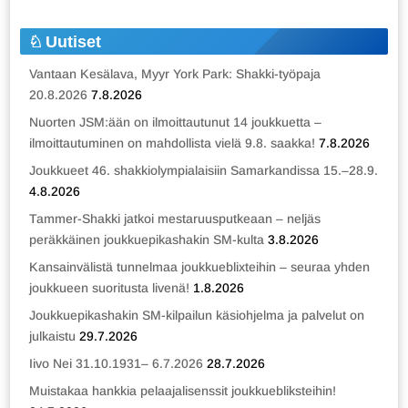
Uutiset
Vantaan Kesälava, Myyr York Park: Shakki-työpaja
20.8.2026
7.8.2026
Nuorten JSM:ään on ilmoittautunut 14 joukkuetta –
ilmoittautuminen on mahdollista vielä 9.8. saakka!
7.8.2026
Joukkueet 46. shakkiolympialaisiin Samarkandissa 15.–28.9.
4.8.2026
Tammer-Shakki jatkoi mestaruusputkeaan – neljäs
peräkkäinen joukkuepikashakin SM-kulta
3.8.2026
Kansainvälistä tunnelmaa joukkueblixteihin – seuraa yhden
joukkueen suoritusta livenä!
1.8.2026
Joukkuepikashakin SM-kilpailun käsiohjelma ja palvelut on
julkaistu
29.7.2026
Iivo Nei 31.10.1931– 6.7.2026
28.7.2026
Muistakaa hankkia pelaajalisenssit joukkuebliksteihin!