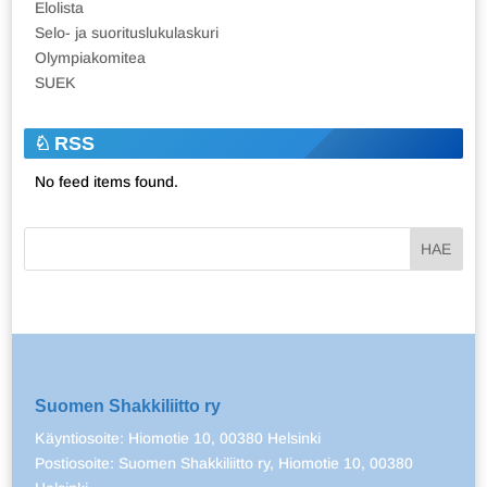
Elolista
Selo- ja suorituslukulaskuri
Olympiakomitea
SUEK
RSS
No feed items found.
Suomen Shakkiliitto ry
Käyntiosoite: Hiomotie 10, 00380 Helsinki
Postiosoite: Suomen Shakkiliitto ry, Hiomotie 10, 00380