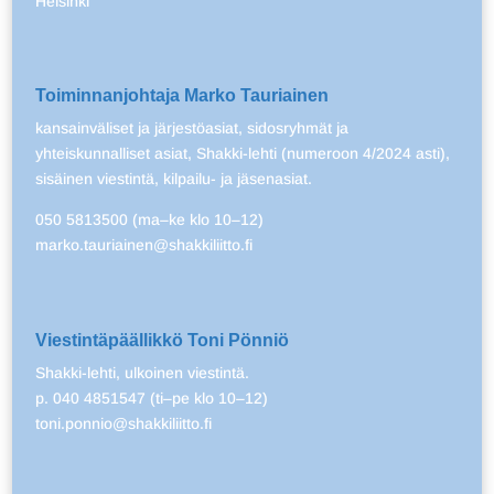
Helsinki
Toiminnanjohtaja Marko Tauriainen
kansainväliset ja järjestöasiat, sidosryhmät ja
yhteiskunnalliset asiat, Shakki-lehti (numeroon 4/2024 asti),
sisäinen viestintä, kilpailu- ja jäsenasiat.
050 5813500 (ma–ke klo 10–12)
marko.tauriainen@shakkiliitto.fi
Viestintäpäällikkö Toni Pönniö
Shakki-lehti, ulkoinen viestintä.
p. 040 4851547 (ti–pe klo 10–12)
toni.ponnio@shakkiliitto.fi