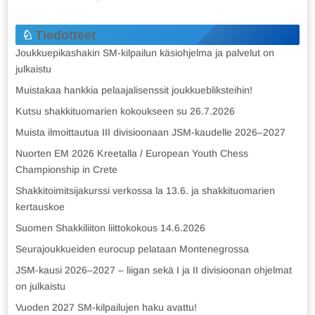
Tiedotteet
Joukkuepikashakin SM-kilpailun käsiohjelma ja palvelut on
julkaistu
Muistakaa hankkia pelaajalisenssit joukkuebliksteihin!
Kutsu shakkituomarien kokoukseen su 26.7.2026
Muista ilmoittautua III divisioonaan JSM-kaudelle 2026–2027
Nuorten EM 2026 Kreetalla / European Youth Chess
Championship in Crete
Shakkitoimitsijakurssi verkossa la 13.6. ja shakkituomarien
kertauskoe
Suomen Shakkiliiton liittokokous 14.6.2026
Seurajoukkueiden eurocup pelataan Montenegrossa
JSM-kausi 2026–2027 – liigan sekä I ja II divisioonan ohjelmat
on julkaistu
Vuoden 2027 SM-kilpailujen haku avattu!