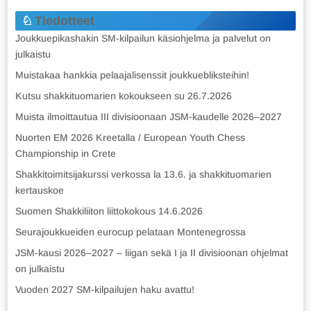
Tiedotteet
Joukkuepikashakin SM-kilpailun käsiohjelma ja palvelut on
julkaistu
Muistakaa hankkia pelaajalisenssit joukkuebliksteihin!
Kutsu shakkituomarien kokoukseen su 26.7.2026
Muista ilmoittautua III divisioonaan JSM-kaudelle 2026–2027
Nuorten EM 2026 Kreetalla / European Youth Chess
Championship in Crete
Shakkitoimitsijakurssi verkossa la 13.6. ja shakkituomarien
kertauskoe
Suomen Shakkiliiton liittokokous 14.6.2026
Seurajoukkueiden eurocup pelataan Montenegrossa
JSM-kausi 2026–2027 – liigan sekä I ja II divisioonan ohjelmat
on julkaistu
Vuoden 2027 SM-kilpailujen haku avattu!