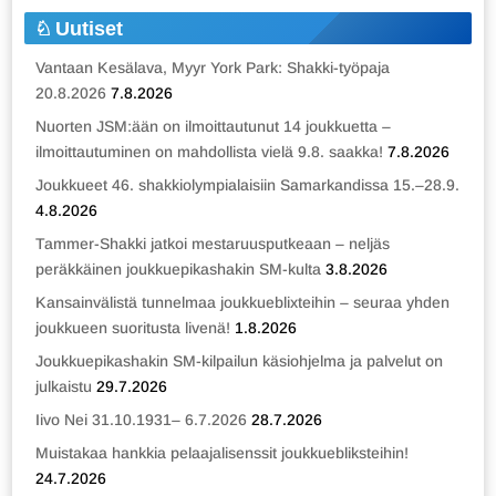
Uutiset
Vantaan Kesälava, Myyr York Park: Shakki-työpaja
20.8.2026
7.8.2026
Nuorten JSM:ään on ilmoittautunut 14 joukkuetta –
ilmoittautuminen on mahdollista vielä 9.8. saakka!
7.8.2026
Joukkueet 46. shakkiolympialaisiin Samarkandissa 15.–28.9.
4.8.2026
Tammer-Shakki jatkoi mestaruusputkeaan – neljäs
peräkkäinen joukkuepikashakin SM-kulta
3.8.2026
Kansainvälistä tunnelmaa joukkueblixteihin – seuraa yhden
joukkueen suoritusta livenä!
1.8.2026
Joukkuepikashakin SM-kilpailun käsiohjelma ja palvelut on
julkaistu
29.7.2026
Iivo Nei 31.10.1931– 6.7.2026
28.7.2026
Muistakaa hankkia pelaajalisenssit joukkuebliksteihin!
24.7.2026