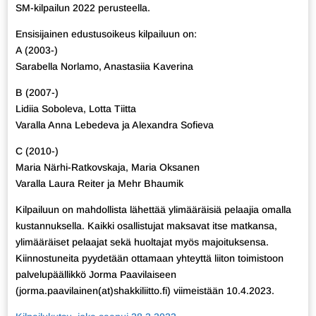
SM-kilpailun 2022 perusteella.
Ensisijainen edustusoikeus kilpailuun on:
A (2003-)
Sarabella Norlamo, Anastasiia Kaverina
B (2007-)
Lidiia Soboleva, Lotta Tiitta
Varalla Anna Lebedeva ja Alexandra Sofieva
C (2010-)
Maria Närhi-Ratkovskaja, Maria Oksanen
Varalla Laura Reiter ja Mehr Bhaumik
Kilpailuun on mahdollista lähettää ylimääräisiä pelaajia omalla
kustannuksella. Kaikki osallistujat maksavat itse matkansa,
ylimääräiset pelaajat sekä huoltajat myös majoituksensa.
Kiinnostuneita pyydetään ottamaan yhteyttä liiton toimistoon
palvelupäällikkö Jorma Paavilaiseen
(jorma.paavilainen(at)shakkiliitto.fi) viimeistään 10.4.2023.