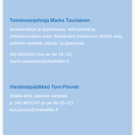
Toiminnanjohtaja Marko Tauriainen
kansainväliset ja järjestöasiat, sidosryhmät ja
yhteiskunnalliset asiat, Shakki-lehti (numeroon 4/2024 asti),
sisäinen viestintä, kilpailu- ja jäsenasiat.
050 5813500 (ma–ke klo 10–12)
marko.tauriainen@shakkiliitto.fi
Viestintäpäällikkö Toni Pönniö
Shakki-lehti, ulkoinen viestintä.
p. 040 4851547 (ti–pe klo 10–12)
toni.ponnio@shakkiliitto.fi