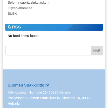
Selo- ja suorituslukulaskuri
Olympiakomitea
SUEK
RSS
No feed items found.
Suomen Shakkiliitto ry
Käyntiosoite: Hiomotie 10, 00380 Helsinki
Postiosoite: Suomen Shakkiliitto ry, Hiomotie 10, 00380
Helsinki