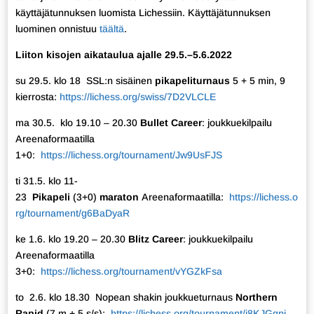
käyttäjätunnuksen luomista Lichessiin. Käyttäjätunnuksen
luominen onnistuu
täältä
.
Liiton kisojen aikataulua ajalle 29.5.–5.6.2022
su 29.5. klo 18 SSL:n sisäinen
pikapeliturnaus
5 + 5 min, 9
kierrosta:
https://lichess.org/swiss/7D2VLCLE
ma 30.5. klo 19.10 – 20.30
Bullet Career
: joukkuekilpailu
Areenaformaatilla
1+0:
https://lichess.org/tournament/Jw9UsFJS
ti 31.5. klo 11-
23
Pikapeli
(3+0)
maraton
Areenaformaatilla:
https://lichess.o
rg/tournament/g6BaDyaR
ke 1.6. klo 19.20 – 20.30
Blitz Career
: joukkuekilpailu
Areenaformaatilla
3+0:
https://lichess.org/tournament/vYGZkFsa
to 2.6. klo 18.30 Nopean shakin joukkueturnaus
Northern
Rapid
(7 m + 5 s/s):
https://lichess.org/tournament/i8KJGqpj