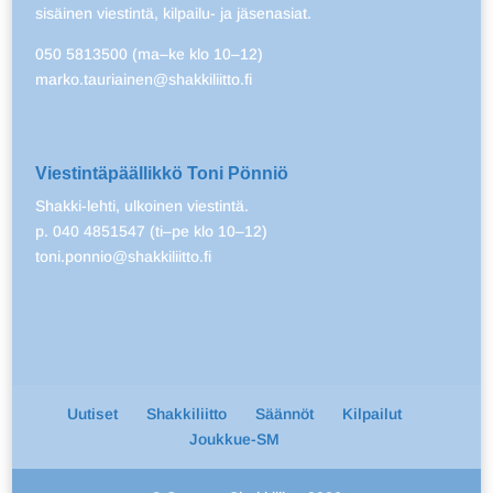
sisäinen viestintä, kilpailu- ja jäsenasiat.
050 5813500 (ma–ke klo 10–12)
marko.tauriainen@shakkiliitto.fi
Viestintäpäällikkö Toni Pönniö
Shakki-lehti, ulkoinen viestintä.
p. 040 4851547 (ti–pe klo 10–12)
toni.ponnio@shakkiliitto.fi
Uutiset
Shakkiliitto
Säännöt
Kilpailut
Joukkue-SM