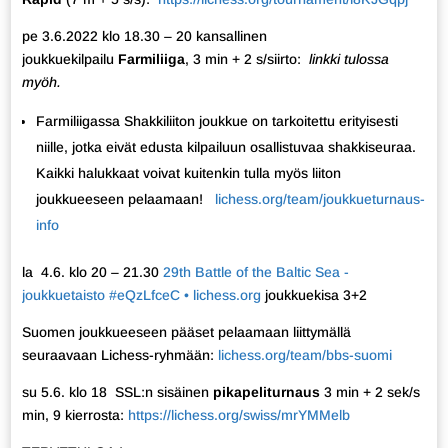
pe 3.6.2022 klo 18.30 – 20 kansallinen
joukkuekilpailu
Farmiliiga
, 3 min + 2 s/siirto:
linkki tulossa
myöh.
Farmiliigassa Shakkiliiton joukkue on tarkoitettu erityisesti
niille, jotka eivät edusta kilpailuun osallistuvaa shakkiseuraa.
Kaikki halukkaat voivat kuitenkin tulla myös liiton
joukkueeseen pelaamaan!
lichess.org/team/joukkueturnaus-
info
la 4.6. klo 20 – 21.30
29th Battle of the Baltic Sea -
joukkuetaisto #eQzLfceC • lichess.org
joukkuekisa 3+2
Suomen joukkueeseen pääset pelaamaan liittymällä
seuraavaan Lichess-ryhmään:
lichess.org/team/bbs-suomi
su 5.6. klo 18 SSL:n sisäinen
pikapeliturnaus
3 min + 2 sek/s
min, 9 kierrosta:
https://lichess.org/swiss/mrYMMelb