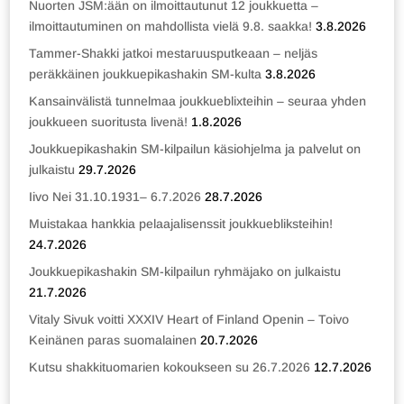
Nuorten JSM:ään on ilmoittautunut 12 joukkuetta –
ilmoittautuminen on mahdollista vielä 9.8. saakka!
3.8.2026
Tammer-Shakki jatkoi mestaruusputkeaan – neljäs
peräkkäinen joukkuepikashakin SM-kulta
3.8.2026
Kansainvälistä tunnelmaa joukkueblixteihin – seuraa yhden
joukkueen suoritusta livenä!
1.8.2026
Joukkuepikashakin SM-kilpailun käsiohjelma ja palvelut on
julkaistu
29.7.2026
Iivo Nei 31.10.1931– 6.7.2026
28.7.2026
Muistakaa hankkia pelaajalisenssit joukkuebliksteihin!
24.7.2026
Joukkuepikashakin SM-kilpailun ryhmäjako on julkaistu
21.7.2026
Vitaly Sivuk voitti XXXIV Heart of Finland Openin – Toivo
Keinänen paras suomalainen
20.7.2026
Kutsu shakkituomarien kokoukseen su 26.7.2026
12.7.2026