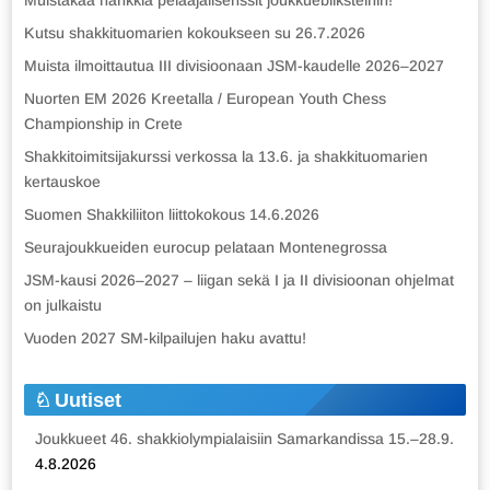
Muistakaa hankkia pelaajalisenssit joukkuebliksteihin!
Kutsu shakkituomarien kokoukseen su 26.7.2026
Muista ilmoittautua III divisioonaan JSM-kaudelle 2026–2027
Nuorten EM 2026 Kreetalla / European Youth Chess
Championship in Crete
Shakkitoimitsijakurssi verkossa la 13.6. ja shakkituomarien
kertauskoe
Suomen Shakkiliiton liittokokous 14.6.2026
Seurajoukkueiden eurocup pelataan Montenegrossa
JSM-kausi 2026–2027 – liigan sekä I ja II divisioonan ohjelmat
on julkaistu
Vuoden 2027 SM-kilpailujen haku avattu!
Uutiset
Joukkueet 46. shakkiolympialaisiin Samarkandissa 15.–28.9.
4.8.2026