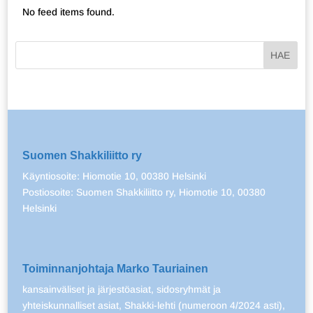
No feed items found.
Suomen Shakkiliitto ry
Käyntiosoite: Hiomotie 10, 00380 Helsinki
Postiosoite: Suomen Shakkiliitto ry, Hiomotie 10, 00380
Helsinki
Toiminnanjohtaja Marko Tauriainen
kansainväliset ja järjestöasiat, sidosryhmät ja
yhteiskunnalliset asiat, Shakki-lehti (numeroon 4/2024 asti),