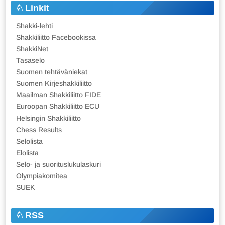
Linkit
Shakki-lehti
Shakkiliitto Facebookissa
ShakkiNet
Tasaselo
Suomen tehtäväniekat
Suomen Kirjeshakkiliitto
Maailman Shakkiliitto FIDE
Euroopan Shakkiliitto ECU
Helsingin Shakkiliitto
Chess Results
Selolista
Elolista
Selo- ja suorituslukulaskuri
Olympiakomitea
SUEK
RSS