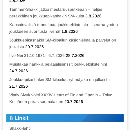
4.8.2026
Tammer-Shakki jatkoi mestaruusputkeaan – neljäs
peräkkäinen joukkuepikashakin SM-kulta
3.8.2026
Kansainvälistä tunnelmaa joukkueblixteihin – seuraa yhden
joukkueen suoritusta livenä!
1.8.2026
Joukkuepikashakin SM-kilpailun käsiohjelma ja palvelut on
julkaistu
29.7.2026
Iivo Nei 31.10.1931– 6.7.2026
28.7.2026
Muistakaa hankkia pelaajalisenssit joukkuebliksteihin!
24.7.2026
Joukkuepikashakin SM-kilpailun ryhmäjako on julkaistu
21.7.2026
Vitaly Sivuk voitti XXXIV Heart of Finland Openin – Toivo
Keinänen paras suomalainen
20.7.2026
Linkit
Shakki-lehti