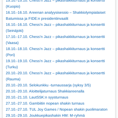
15.10.-15.10. Chess’n Jazz – pikashakkiturnaus ja konsertti
(Kuopio)
16.10.-16.10. Areenan analyysisessio – Shakkiolympialaiset
Batumissa ja FIDE:n presidentinvaalit
16.10.-16.10. Chess’n Jazz – pikashakkiturnaus ja konsertti
(Seinäjoki)
17.10.-17.10. Chess’n Jazz – pikashakkiturnaus ja konsertti
(Vaasa)
18.10.-18.10. Chess’n Jazz – pikashakkiturnaus ja konsertti
(Pori)
19.10.-19.10. Chess’n Jazz – pikashakkiturnaus ja konsertti
(Turku)
20.10.-20.10. Chess’n Jazz – pikashakkiturnaus ja konsertti
(Rauma)
20.10.-20.10. Selokunkku -turnaussarja (syksy 3/5)
20.10.-20.10. Aloittelijaturnaus Shakkiareenalla
20.10.-21.10. LautSSK:n syysturnaus
27.10.-27.10. Gambiitin nopean shakin turnaus
27.10.-27.10. TUL Joy Games / Nopean shakin puolimaraton
29.10.-29.10. Joukkuepikashakin HM: M-ryhmä