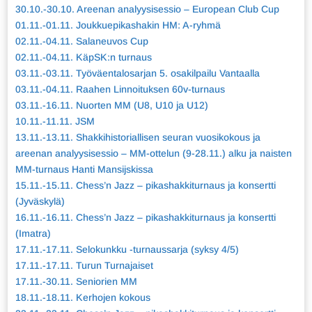
30.10.-30.10. Areenan analyysisessio – European Club Cup
01.11.-01.11. Joukkuepikashakin HM: A-ryhmä
02.11.-04.11. Salaneuvos Cup
02.11.-04.11. KäpSK:n turnaus
03.11.-03.11. Työväentalosarjan 5. osakilpailu Vantaalla
03.11.-04.11. Raahen Linnoituksen 60v-turnaus
03.11.-16.11. Nuorten MM (U8, U10 ja U12)
10.11.-11.11. JSM
13.11.-13.11. Shakkihistoriallisen seuran vuosikokous ja
areenan analyysisessio – MM-ottelun (9-28.11.) alku ja naisten
MM-turnaus Hanti Mansijskissa
15.11.-15.11. Chess’n Jazz – pikashakkiturnaus ja konsertti
(Jyväskylä)
16.11.-16.11. Chess’n Jazz – pikashakkiturnaus ja konsertti
(Imatra)
17.11.-17.11. Selokunkku -turnaussarja (syksy 4/5)
17.11.-17.11. Turun Turnajaiset
17.11.-30.11. Seniorien MM
18.11.-18.11. Kerhojen kokous