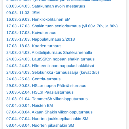
03.03.-04.03. Satakunnan avoin mestaruus
09.03.-11.03. JSM
16.03.-29.03. Henkilökohtainen EM
17.03.-17.03. Shakin tuen senioriturnaus (yli 60v, 70v, ja 80v)
17.03.-17.03. Koivuturnaus
17.03.-17.03. Nappulaturnaus 2/2018
17.03.-18.03. Kaarlen turnaus
24.03.-24.03. Aloittelijaturnaus Shakkiareenalla
24.03.-24.03. LautSSK:n nopean shakin turnaus
24.03.-24.03. Hämeenlinnan nappulashakkikisat
24.03.-24.03. Selokunkku -turnaussarja (kevät 3/5)
24.03.-25.03. Centria-turnaus
29.03.-30.03. HSL:n nopea Pääsiäisturnaus
30.03.-02.04. HSL:n Pääsiäisturnaus
31.03.-01.04. TammerSh viikonlopputurnaus
07.04.-20.04. Naisten EM
07.04.-08.04. Akaan Shakin viikonlopputurnaus
07.04.-07.04. Nuorten joukkuepikashakin SM
08.04.-08.04. Nuorten pikashakin SM