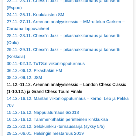
23.11.-23.11. Chess’n Jazz – pikashakkiturnaus ja konsertti
(Espoo)
24.11.-25.11. Koululaisten SM
27.11.-27.11. Areenan analyysisessio – MM-ottelun Carlsen –
Caruana loppuvaiheet
28.11.-28.11. Chess’n Jazz – pikashakkiturnaus ja konsertti
(Oulu)
29.11.-29.11. Chess’n Jazz – pikashakkiturnaus ja konsertti
(Kokkola)
30.11.-02.12. TuTS:n viikonlopputurnaus
06.12.-06.12. Pikashakin HM
08.12.-09.12. JSM
11.12.-11.12. Areenan analyysisessio – London Chess Classic
(1-10.12.) ja Grand Chess Tours Finale
14.12.-16.12. Mäntän viikonlopputurnaus – kerho, Leo ja Pekka
70v
15.12.-15.12. Nappulaturnaus 6/2018
16.12.-16.12. Tammer-Shakin perinteinen kinkkukisa
22.12.-22.12. Selokunkku -turnaussarja (syksy 5/5)
29.12.-06.01. Helsingin mestaruus 2019