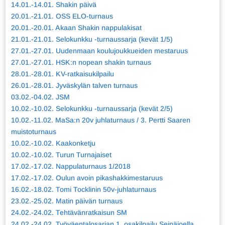
14.01.-14.01. Shakin päivä
20.01.-21.01. OSS ELO-turnaus
20.01.-20.01. Akaan Shakin nappulakisat
21.01.-21.01. Selokunkku -turnaussarja (kevät 1/5)
27.01.-27.01. Uudenmaan koulujoukkueiden mestaruus
27.01.-27.01. HSK:n nopean shakin turnaus
28.01.-28.01. KV-ratkaisukilpailu
26.01.-28.01. Jyväskylän talven turnaus
03.02.-04.02. JSM
10.02.-10.02. Selokunkku -turnaussarja (kevät 2/5)
10.02.-11.02. MaSa:n 20v juhlaturnaus / 3. Pertti Saaren
muistoturnaus
10.02.-10.02. Kaakonketju
10.02.-10.02. Turun Turnajaiset
17.02.-17.02. Nappulaturnaus 1/2018
17.02.-17.02. Oulun avoin pikashakkimestaruus
16.02.-18.02. Tomi Tocklinin 50v-juhlaturnaus
23.02.-25.02. Matin päivän turnaus
24.02.-24.02. Tehtävänratkaisun SM
24.02.-24.02. Työväentalosarjan 1. osakilpailu Seinäjoella