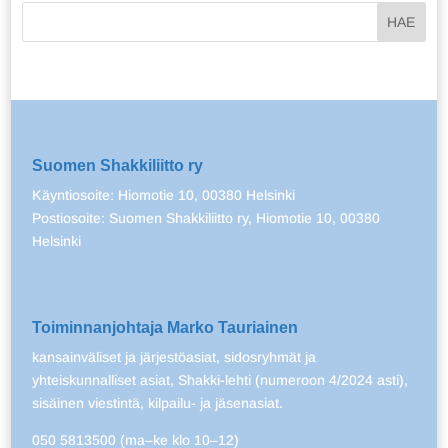
Suomen Shakkiliitto ry
Käyntiosoite: Hiomotie 10, 00380 Helsinki
Postiosoite: Suomen Shakkiliitto ry, Hiomotie 10, 00380
Helsinki
Toiminnanjohtaja Marko Tauriainen
kansainväliset ja järjestöasiat, sidosryhmät ja
yhteiskunnalliset asiat, Shakki-lehti (numeroon 4/2024 asti),
sisäinen viestintä, kilpailu- ja jäsenasiat.
050 5813500 (ma–ke klo 10–12)