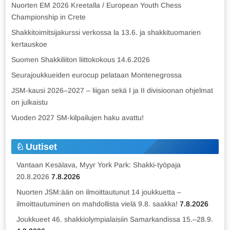
Nuorten EM 2026 Kreetalla / European Youth Chess
Championship in Crete
Shakkitoimitsijakurssi verkossa la 13.6. ja shakkituomarien
kertauskoe
Suomen Shakkiliiton liittokokous 14.6.2026
Seurajoukkueiden eurocup pelataan Montenegrossa
JSM-kausi 2026–2027 – liigan sekä I ja II divisioonan ohjelmat
on julkaistu
Vuoden 2027 SM-kilpailujen haku avattu!
Uutiset
Vantaan Kesälava, Myyr York Park: Shakki-työpaja
20.8.2026
7.8.2026
Nuorten JSM:ään on ilmoittautunut 14 joukkuetta –
ilmoittautuminen on mahdollista vielä 9.8. saakka!
7.8.2026
Joukkueet 46. shakkiolympialaisiin Samarkandissa 15.–28.9.