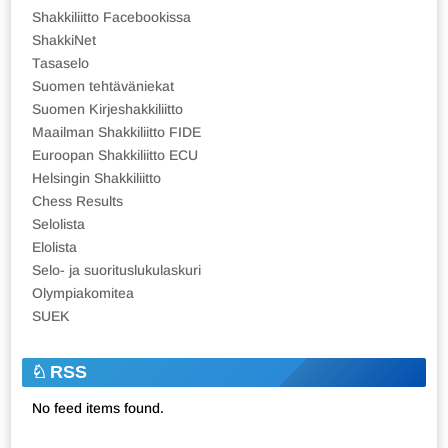
Shakkiliitto Facebookissa
ShakkiNet
Tasaselo
Suomen tehtäväniekat
Suomen Kirjeshakkiliitto
Maailman Shakkiliitto FIDE
Euroopan Shakkiliitto ECU
Helsingin Shakkiliitto
Chess Results
Selolista
Elolista
Selo- ja suorituslukulaskuri
Olympiakomitea
SUEK
RSS
No feed items found.