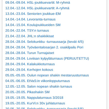
09.04.-09.04. HSL-joukkuevartit: M-ryhmä
12.04.-12.04. HSL-joukkuevartit: A-ryhmä
13.04.-23.04. Seniorien joukkue-EM
14.04.-14.04. Levoranta-turnaus
14.04.-15.04. Koulujoukkueiden SM
20.04.-22.04. TSY:n turnaus
21.04.-22.04. JHL:n shakkikisat
28.04.-28.04. Selokunkku -turnaussarja (kevät 4/5)
28.04.-28.04. Työväentalosarjan 2. osakilpailu Pori
28.04.-28.04. Turun Turnajaiset
28.04.-29.04. Loviisan kylpyläturnaus (PERUUTETTU)
28.04.-29.04. Kalakukkoturnaus
29.04.-29.04. Kerhojen kokous
05.05.-05.05. Oulun nopean shakin mestaruusturnaus
04.05.-06.05. EtVaS:in viikonlopputurnaus
12.05.-12.05. Salon nopean shakin turnaus
20.05.-20.05. Pikashakin SM
19.05.-19.05. Nappulaturnaus 3/2018
19.05.-20.05. KurVi:n 30v juhlaturnaus
20.05.-20.05. Selokunkku -turnaussarja (kevät 5/5)