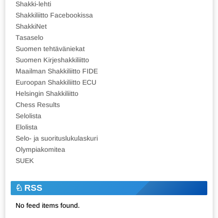
Shakki-lehti
Shakkiliitto Facebookissa
ShakkiNet
Tasaselo
Suomen tehtäväniekat
Suomen Kirjeshakkiliitto
Maailman Shakkiliitto FIDE
Euroopan Shakkiliitto ECU
Helsingin Shakkiliitto
Chess Results
Selolista
Elolista
Selo- ja suorituslukulaskuri
Olympiakomitea
SUEK
RSS
No feed items found.