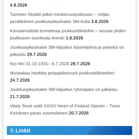
4.8.2026
Tammer-Shakki jatkoi mestaruusputkeaan – neljäs
peräkkäinen joukkuepikashakin SM-kulta
3.8.2026
Kansainvälistä tunnelmaa joukkueblixteihin – seuraa yhden
joukkueen suoritusta livenä!
1.8.2026
Joukkuepikashakin SM-kilpailun käsiohjelma ja palvelut on
julkaistu
29.7.2026
Iivo Nei 31.10.1931– 6.7.2026
28.7.2026
Muistakaa hankkia pelaajalisenssit joukkuebliksteihin!
24.7.2026
Joukkuepikashakin SM-kilpailun ryhmäjako on julkaistu
21.7.2026
Vitaly Sivuk voitti XXXIV Heart of Finland Openin – Toivo
Keinänen paras suomalainen
20.7.2026
Linkit