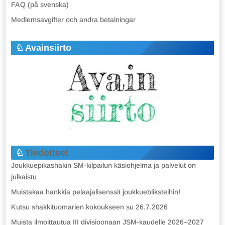
FAQ (på svenska)
Medlemsavgifter och andra betalningar
Avainsiirto
Tiedotteet
Joukkuepikashakin SM-kilpailun käsiohjelma ja palvelut on
julkaistu
Muistakaa hankkia pelaajalisenssit joukkuebliksteihin!
Kutsu shakkituomarien kokoukseen su 26.7.2026
Muista ilmoittautua III divisioonaan JSM-kaudelle 2026–2027