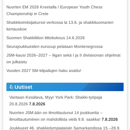
Nuorten EM 2026 Kreetalla / European Youth Chess
Championship in Crete
Shakkitoimitsijakurssi verkossa la 13.6. ja shakkituomarien
kertauskoe
Suomen Shakkiliiton liittokokous 14.6.2026
Seurajoukkueiden eurocup pelataan Montenegrossa
JSM-kausi 2026–2027 – liigan sekä I ja II divisioonan ohjelmat
on julkaistu
Vuoden 2027 SM-kilpailujen haku avattu!
Uutiset
Vantaan Kesälava, Myyr York Park: Shakki-työpaja
20.8.2026
7.8.2026
Nuorten JSM:ään on ilmoittautunut 14 joukkuetta –
ilmoittautuminen on mahdollista vielä 9.8. saakka!
7.8.2026
Joukkueet 46. shakkiolympialaisiin Samarkandissa 15.–28.9.