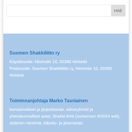
Suomen Shakkiliitto ry
Käyntiosoite: Hiomotie 10, 00380 Helsinki
Postiosoite: Suomen Shakkiliitto ry, Hiomotie 10, 00380
Helsinki
Toiminnanjohtaja Marko Tauriainen
kansainväliset ja järjestöasiat, sidosryhmät ja
yhteiskunnalliset asiat, Shakki-lehti (numeroon 4/2024 asti),
sisäinen viestintä, kilpailu- ja jäsenasiat.