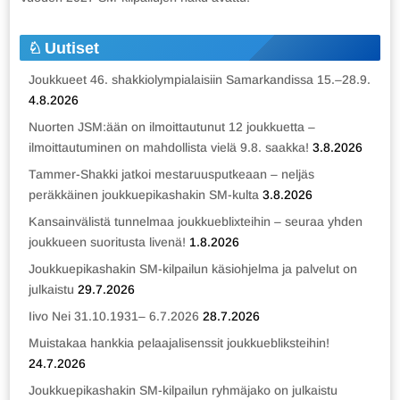
Uutiset
Joukkueet 46. shakkiolympialaisiin Samarkandissa 15.–28.9.
4.8.2026
Nuorten JSM:ään on ilmoittautunut 12 joukkuetta –
ilmoittautuminen on mahdollista vielä 9.8. saakka!
3.8.2026
Tammer-Shakki jatkoi mestaruusputkeaan – neljäs
peräkkäinen joukkuepikashakin SM-kulta
3.8.2026
Kansainvälistä tunnelmaa joukkueblixteihin – seuraa yhden
joukkueen suoritusta livenä!
1.8.2026
Joukkuepikashakin SM-kilpailun käsiohjelma ja palvelut on
julkaistu
29.7.2026
Iivo Nei 31.10.1931– 6.7.2026
28.7.2026
Muistakaa hankkia pelaajalisenssit joukkuebliksteihin!
24.7.2026
Joukkuepikashakin SM-kilpailun ryhmäjako on julkaistu