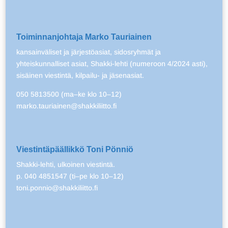
Toiminnanjohtaja Marko Tauriainen
kansainväliset ja järjestöasiat, sidosryhmät ja
yhteiskunnalliset asiat, Shakki-lehti (numeroon 4/2024 asti),
sisäinen viestintä, kilpailu- ja jäsenasiat.
050 5813500 (ma–ke klo 10–12)
marko.tauriainen@shakkiliitto.fi
Viestintäpäällikkö Toni Pönniö
Shakki-lehti, ulkoinen viestintä.
p. 040 4851547 (ti–pe klo 10–12)
toni.ponnio@shakkiliitto.fi