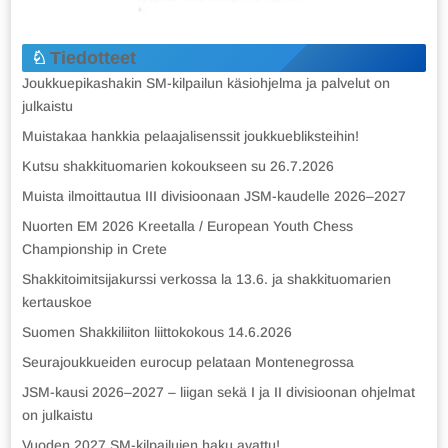
Tiedotteet
Joukkuepikashakin SM-kilpailun käsiohjelma ja palvelut on
julkaistu
Muistakaa hankkia pelaajalisenssit joukkuebliksteihin!
Kutsu shakkituomarien kokoukseen su 26.7.2026
Muista ilmoittautua III divisioonaan JSM-kaudelle 2026–2027
Nuorten EM 2026 Kreetalla / European Youth Chess
Championship in Crete
Shakkitoimitsijakurssi verkossa la 13.6. ja shakkituomarien
kertauskoe
Suomen Shakkiliiton liittokokous 14.6.2026
Seurajoukkueiden eurocup pelataan Montenegrossa
JSM-kausi 2026–2027 – liigan sekä I ja II divisioonan ohjelmat
on julkaistu
Vuoden 2027 SM-kilpailujen haku avattu!