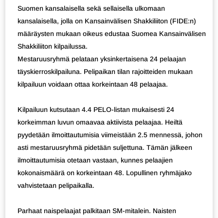
Suomen kansalaisella sekä sellaisella ulkomaan
kansalaisella, jolla on Kansainvälisen Shakkiliiton (FIDE:n)
määräysten mukaan oikeus edustaa Suomea Kansainvälisen
Shakkiliiton kilpailussa.
Mestaruusryhmä pelataan yksinkertaisena 24 pelaajan
täyskierroskilpailuna. Pelipaikan tilan rajoitteiden mukaan
kilpailuun voidaan ottaa korkeintaan 48 pelaajaa.
Kilpailuun kutsutaan 4.4 PELO-listan mukaisesti 24
korkeimman luvun omaavaa aktiivista pelaajaa. Heiltä
pyydetään ilmoittautumisia viimeistään 2.5 mennessä, johon
asti mestaruusryhmä pidetään suljettuna. Tämän jälkeen
ilmoittautumisia otetaan vastaan, kunnes pelaajien
kokonaismäärä on korkeintaan 48. Lopullinen ryhmäjako
vahvistetaan pelipaikalla.
Parhaat naispelaajat palkitaan SM-mitalein. Naisten