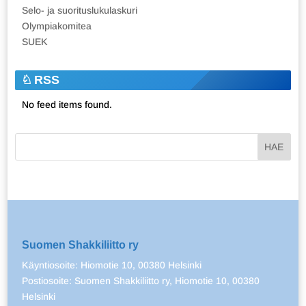
Selo- ja suorituslukulaskuri
Olympiakomitea
SUEK
RSS
No feed items found.
Suomen Shakkiliitto ry
Käyntiosoite: Hiomotie 10, 00380 Helsinki
Postiosoite: Suomen Shakkiliitto ry, Hiomotie 10, 00380
Helsinki