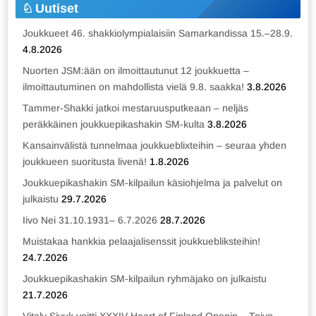
Uutiset
Joukkueet 46. shakkiolympialaisiin Samarkandissa 15.–28.9.
4.8.2026
Nuorten JSM:ään on ilmoittautunut 12 joukkuetta –
ilmoittautuminen on mahdollista vielä 9.8. saakka!
3.8.2026
Tammer-Shakki jatkoi mestaruusputkeaan – neljäs
peräkkäinen joukkuepikashakin SM-kulta
3.8.2026
Kansainvälistä tunnelmaa joukkueblixteihin – seuraa yhden
joukkueen suoritusta livenä!
1.8.2026
Joukkuepikashakin SM-kilpailun käsiohjelma ja palvelut on
julkaistu
29.7.2026
Iivo Nei 31.10.1931– 6.7.2026
28.7.2026
Muistakaa hankkia pelaajalisenssit joukkuebliksteihin!
24.7.2026
Joukkuepikashakin SM-kilpailun ryhmäjako on julkaistu
21.7.2026