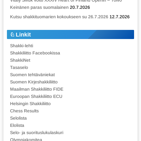
Vitaly Sivuk voitti XXXIV Heart of Finland Openin – Toivo
Keinänen paras suomalainen
20.7.2026
Kutsu shakkituomarien kokoukseen su 26.7.2026
12.7.2026
Linkit
Shakki-lehti
Shakkiliitto Facebookissa
ShakkiNet
Tasaselo
Suomen tehtäväniekat
Suomen Kirjeshakkiliitto
Maailman Shakkiliitto FIDE
Euroopan Shakkiliitto ECU
Helsingin Shakkiliitto
Chess Results
Selolista
Elolista
Selo- ja suorituslukulaskuri
Olympiakomitea