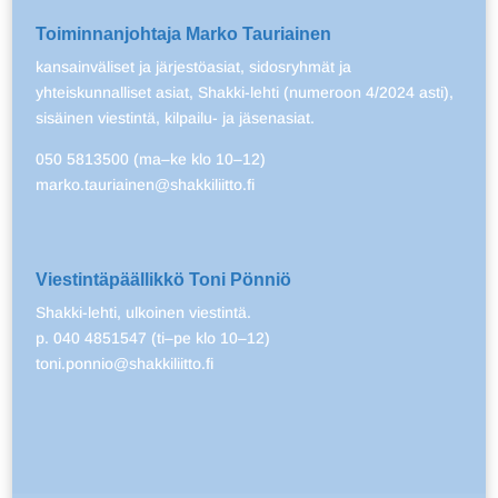
Toiminnanjohtaja Marko Tauriainen
kansainväliset ja järjestöasiat, sidosryhmät ja
yhteiskunnalliset asiat, Shakki-lehti (numeroon 4/2024 asti),
sisäinen viestintä, kilpailu- ja jäsenasiat.
050 5813500 (ma–ke klo 10–12)
marko.tauriainen@shakkiliitto.fi
Viestintäpäällikkö Toni Pönniö
Shakki-lehti, ulkoinen viestintä.
p. 040 4851547 (ti–pe klo 10–12)
toni.ponnio@shakkiliitto.fi