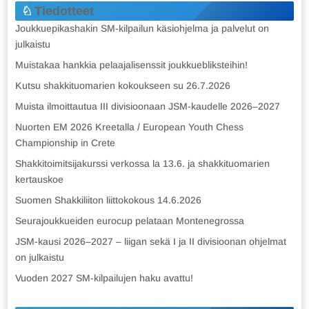
Tiedotteet
Joukkuepikashakin SM-kilpailun käsiohjelma ja palvelut on
julkaistu
Muistakaa hankkia pelaajalisenssit joukkuebliksteihin!
Kutsu shakkituomarien kokoukseen su 26.7.2026
Muista ilmoittautua III divisioonaan JSM-kaudelle 2026–2027
Nuorten EM 2026 Kreetalla / European Youth Chess
Championship in Crete
Shakkitoimitsijakurssi verkossa la 13.6. ja shakkituomarien
kertauskoe
Suomen Shakkiliiton liittokokous 14.6.2026
Seurajoukkueiden eurocup pelataan Montenegrossa
JSM-kausi 2026–2027 – liigan sekä I ja II divisioonan ohjelmat
on julkaistu
Vuoden 2027 SM-kilpailujen haku avattu!