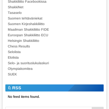
Shakkiliitto Facebookissa
ShakkiNet
Tasaselo
Suomen tehtäväniekat
Suomen Kirjeshakkiliitto
Maailman Shakkiliitto FIDE
Euroopan Shakkiliitto ECU
Helsingin Shakkiliitto
Chess Results
Selolista
Elolista
Selo- ja suorituslukulaskuri
Olympiakomitea
SUEK
RSS
No feed items found.