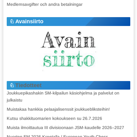
Medlemsavgifter och andra betalningar
Avainsiirto
Tiedotteet
Joukkuepikashakin SM-kilpailun käsiohjelma ja palvelut on
julkaistu
Muistakaa hankkia pelaajalisenssit joukkuebliksteihin!
Kutsu shakkituomarien kokoukseen su 26.7.2026
Muista ilmoittautua III divisioonaan JSM-kaudelle 2026–2027
Nuorten EM 2026 Kreetalla / European Youth Chess