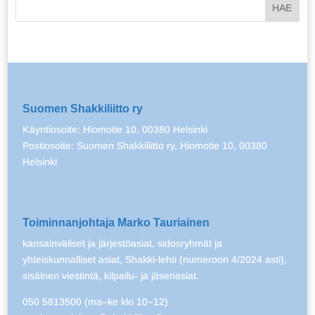
Suomen Shakkiliitto ry
Käyntiosoite: Hiomotie 10, 00380 Helsinki
Postiosoite: Suomen Shakkiliitto ry, Hiomotie 10, 00380
Helsinki
Toiminnanjohtaja Marko Tauriainen
kansainväliset ja järjestöasiat, sidosryhmät ja
yhteiskunnalliset asiat, Shakki-lehti (numeroon 4/2024 asti),
sisäinen viestintä, kilpailu- ja jäsenasiat.
050 5813500 (ma–ke klo 10–12)