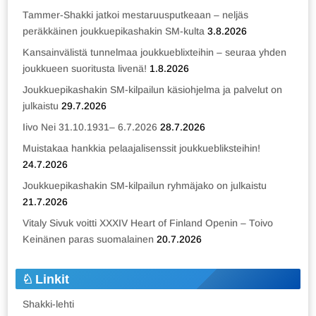
Tammer-Shakki jatkoi mestaruusputkeaan – neljäs
peräkkäinen joukkuepikashakin SM-kulta
3.8.2026
Kansainvälistä tunnelmaa joukkueblixteihin – seuraa yhden
joukkueen suoritusta livenä!
1.8.2026
Joukkuepikashakin SM-kilpailun käsiohjelma ja palvelut on
julkaistu
29.7.2026
Iivo Nei 31.10.1931– 6.7.2026
28.7.2026
Muistakaa hankkia pelaajalisenssit joukkuebliksteihin!
24.7.2026
Joukkuepikashakin SM-kilpailun ryhmäjako on julkaistu
21.7.2026
Vitaly Sivuk voitti XXXIV Heart of Finland Openin – Toivo
Keinänen paras suomalainen
20.7.2026
Linkit
Shakki-lehti