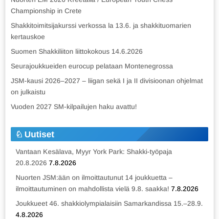
Championship in Crete
Shakkitoimitsijakurssi verkossa la 13.6. ja shakkituomarien
kertauskoe
Suomen Shakkiliiton liittokokous 14.6.2026
Seurajoukkueiden eurocup pelataan Montenegrossa
JSM-kausi 2026–2027 – liigan sekä I ja II divisioonan ohjelmat
on julkaistu
Vuoden 2027 SM-kilpailujen haku avattu!
Uutiset
Vantaan Kesälava, Myyr York Park: Shakki-työpaja
20.8.2026
7.8.2026
Nuorten JSM:ään on ilmoittautunut 14 joukkuetta –
ilmoittautuminen on mahdollista vielä 9.8. saakka!
7.8.2026
Joukkueet 46. shakkiolympialaisiin Samarkandissa 15.–28.9.
4.8.2026