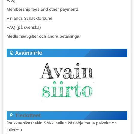
FAQ
Membership fees and other payments
Finlands Schackförbund
FAQ (på svenska)
Medlemsavgifter och andra betalningar
Avainsiirto
Tiedotteet
Joukkuepikashakin SM-kilpailun käsiohjelma ja palvelut on
julkaistu