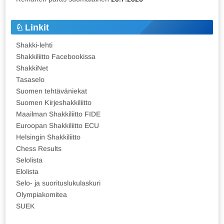
Linkit
Shakki-lehti
Shakkiliitto Facebookissa
ShakkiNet
Tasaselo
Suomen tehtäväniekat
Suomen Kirjeshakkiliitto
Maailman Shakkiliitto FIDE
Euroopan Shakkiliitto ECU
Helsingin Shakkiliitto
Chess Results
Selolista
Elolista
Selo- ja suorituslukulaskuri
Olympiakomitea
SUEK