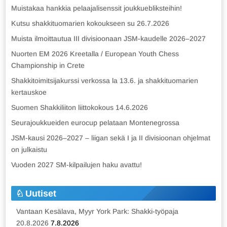
Muistakaa hankkia pelaajalisenssit joukkuebliksteihin!
Kutsu shakkituomarien kokoukseen su 26.7.2026
Muista ilmoittautua III divisioonaan JSM-kaudelle 2026–2027
Nuorten EM 2026 Kreetalla / European Youth Chess
Championship in Crete
Shakkitoimitsijakurssi verkossa la 13.6. ja shakkituomarien
kertauskoe
Suomen Shakkiliiton liittokokous 14.6.2026
Seurajoukkueiden eurocup pelataan Montenegrossa
JSM-kausi 2026–2027 – liigan sekä I ja II divisioonan ohjelmat
on julkaistu
Vuoden 2027 SM-kilpailujen haku avattu!
Uutiset
Vantaan Kesälava, Myyr York Park: Shakki-työpaja
20.8.2026
7.8.2026