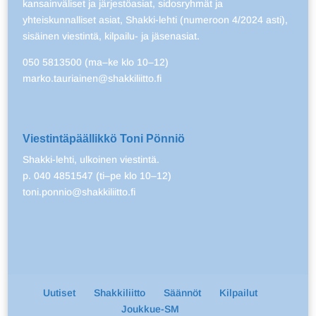
kansainväliset ja järjestöasiat, sidosryhmät ja
yhteiskunnalliset asiat, Shakki-lehti (numeroon 4/2024 asti),
sisäinen viestintä, kilpailu- ja jäsenasiat.
050 5813500 (ma–ke klo 10–12)
marko.tauriainen@shakkiliitto.fi
Viestintäpäällikkö Toni Pönniö
Shakki-lehti, ulkoinen viestintä.
p. 040 4851547 (ti–pe klo 10–12)
toni.ponnio@shakkiliitto.fi
Uutiset
Shakkiliitto
Säännöt
Kilpailut
Joukkue-SM