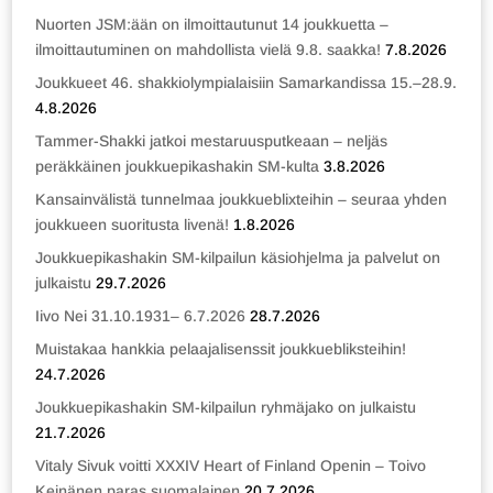
Nuorten JSM:ään on ilmoittautunut 14 joukkuetta –
ilmoittautuminen on mahdollista vielä 9.8. saakka!
7.8.2026
Joukkueet 46. shakkiolympialaisiin Samarkandissa 15.–28.9.
4.8.2026
Tammer-Shakki jatkoi mestaruusputkeaan – neljäs
peräkkäinen joukkuepikashakin SM-kulta
3.8.2026
Kansainvälistä tunnelmaa joukkueblixteihin – seuraa yhden
joukkueen suoritusta livenä!
1.8.2026
Joukkuepikashakin SM-kilpailun käsiohjelma ja palvelut on
julkaistu
29.7.2026
Iivo Nei 31.10.1931– 6.7.2026
28.7.2026
Muistakaa hankkia pelaajalisenssit joukkuebliksteihin!
24.7.2026
Joukkuepikashakin SM-kilpailun ryhmäjako on julkaistu
21.7.2026
Vitaly Sivuk voitti XXXIV Heart of Finland Openin – Toivo
Keinänen paras suomalainen
20.7.2026