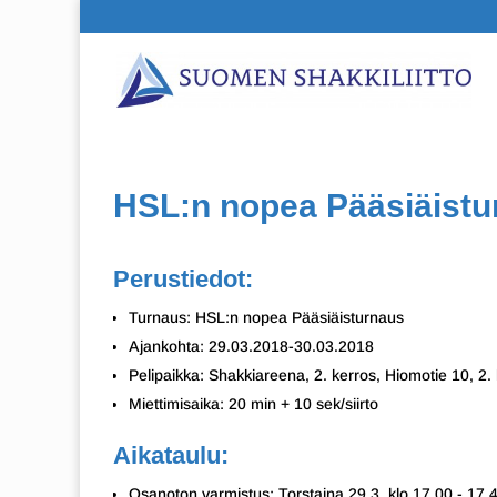
HSL:n nopea Pääsiäistu
Perustiedot:
Turnaus: HSL:n nopea Pääsiäisturnaus
Ajankohta: 29.03.2018-30.03.2018
Pelipaikka: Shakkiareena, 2. kerros, Hiomotie 10, 2.
Miettimisaika: 20 min + 10 sek/siirto
Aikataulu:
Osanoton varmistus: Torstaina 29.3. klo 17.00 - 17