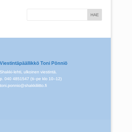
Viestintäpäällikkö Toni Pönniö
Shakki-lehti, ulkoinen viestintä.
p. 040 4851547 (ti–pe klo 10–12)
toni.ponnio@shakkiliitto.fi