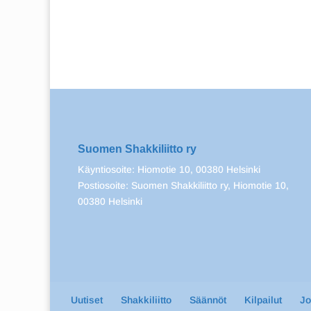
Suomen Shakkiliitto ry
Käyntiosoite: Hiomotie 10, 00380 Helsinki
Postiosoite: Suomen Shakkiliitto ry, Hiomotie 10,
00380 Helsinki
Uutiset
Shakkiliitto
Säännöt
Kilpailut
J