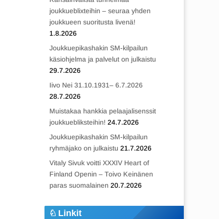
joukkueblixteihin – seuraa yhden
joukkueen suoritusta livenä!
1.8.2026
Joukkuepikashakin SM-kilpailun
käsiohjelma ja palvelut on julkaistu
29.7.2026
Iivo Nei 31.10.1931– 6.7.2026
28.7.2026
Muistakaa hankkia pelaajalisenssit
joukkuebliksteihin!
24.7.2026
Joukkuepikashakin SM-kilpailun
ryhmäjako on julkaistu
21.7.2026
Vitaly Sivuk voitti XXXIV Heart of
Finland Openin – Toivo Keinänen
paras suomalainen
20.7.2026
Linkit