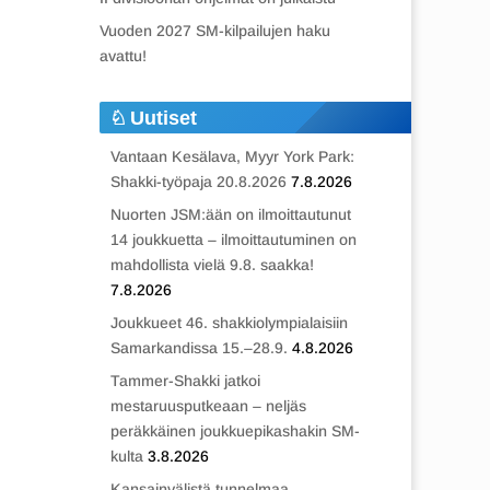
Vuoden 2027 SM-kilpailujen haku
avattu!
Uutiset
Vantaan Kesälava, Myyr York Park:
Shakki-työpaja 20.8.2026
7.8.2026
Nuorten JSM:ään on ilmoittautunut
14 joukkuetta – ilmoittautuminen on
mahdollista vielä 9.8. saakka!
7.8.2026
Joukkueet 46. shakkiolympialaisiin
Samarkandissa 15.–28.9.
4.8.2026
Tammer-Shakki jatkoi
mestaruusputkeaan – neljäs
peräkkäinen joukkuepikashakin SM-
kulta
3.8.2026
Kansainvälistä tunnelmaa