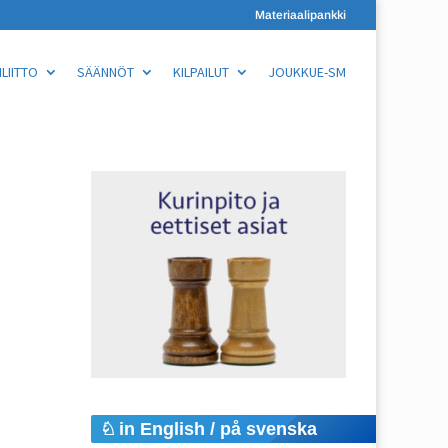
Materiaalipankki
LIITTO
SÄÄNNÖT
KILPAILUT
JOUKKUE-SM
in English / på svenska