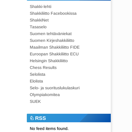
Shakki-lehti
Shakkiliitto Facebookissa
ShakkiNet
Tasaselo
Suomen tehtäväniekat
Suomen Kirjeshakkiliitto
Maailman Shakkiliitto FIDE
Euroopan Shakkiliitto ECU
Helsingin Shakkiliitto
Chess Results
Selolista
Elolista
Selo- ja suorituslukulaskuri
Olympiakomitea
SUEK
RSS
No feed items found.