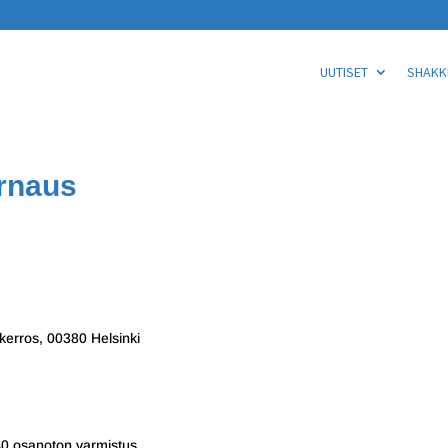
UUTISET
SHAKKI
rnaus
 kerros, 00380 Helsinki
.40 osanoton varmistus