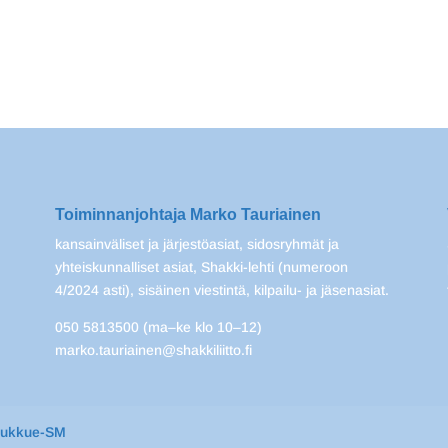
Toiminnanjohtaja Marko Tauriainen
kansainväliset ja järjestöasiat, sidosryhmät ja
yhteiskunnalliset asiat, Shakki-lehti (numeroon
4/2024 asti), sisäinen viestintä, kilpailu- ja jäsenasiat.
050 5813500 (ma–ke klo 10–12)
marko.tauriainen@shakkiliitto.fi
oukkue-SM