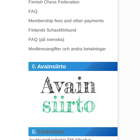
Finnish Chess Federation
FAQ
Membership fees and other payments
Finlands Schackförbund
FAQ (på svenska)
Medlemsavgifter och andra betalningar
Avainsiirto
Tiedotteet
Joukkuepikashakin SM-kilpailun