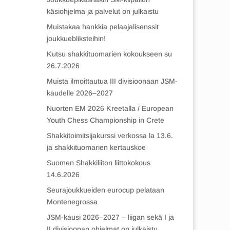
käsiohjelma ja palvelut on julkaistu
Muistakaa hankkia pelaajalisenssit
joukkuebliksteihin!
Kutsu shakkituomarien kokoukseen su
26.7.2026
Muista ilmoittautua III divisioonaan JSM-
kaudelle 2026–2027
Nuorten EM 2026 Kreetalla / European
Youth Chess Championship in Crete
Shakkitoimitsijakurssi verkossa la 13.6.
ja shakkituomarien kertauskoe
Suomen Shakkiliiton liittokokous
14.6.2026
Seurajoukkueiden eurocup pelataan
Montenegrossa
JSM-kausi 2026–2027 – liigan sekä I ja
II divisioonan ohjelmat on julkaistu