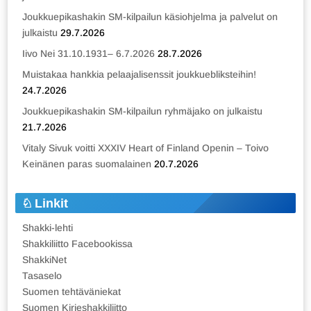
Joukkuepikashakin SM-kilpailun käsiohjelma ja palvelut on
julkaistu
29.7.2026
Iivo Nei 31.10.1931– 6.7.2026
28.7.2026
Muistakaa hankkia pelaajalisenssit joukkuebliksteihin!
24.7.2026
Joukkuepikashakin SM-kilpailun ryhmäjako on julkaistu
21.7.2026
Vitaly Sivuk voitti XXXIV Heart of Finland Openin – Toivo
Keinänen paras suomalainen
20.7.2026
Linkit
Shakki-lehti
Shakkiliitto Facebookissa
ShakkiNet
Tasaselo
Suomen tehtäväniekat
Suomen Kirjeshakkiliitto