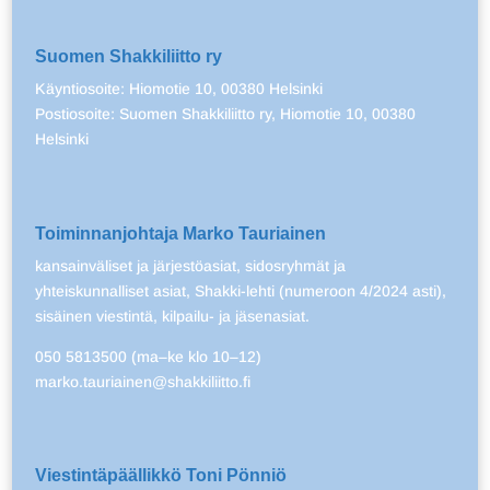
Suomen Shakkiliitto ry
Käyntiosoite: Hiomotie 10, 00380 Helsinki
Postiosoite: Suomen Shakkiliitto ry, Hiomotie 10, 00380
Helsinki
Toiminnanjohtaja Marko Tauriainen
kansainväliset ja järjestöasiat, sidosryhmät ja
yhteiskunnalliset asiat, Shakki-lehti (numeroon 4/2024 asti),
sisäinen viestintä, kilpailu- ja jäsenasiat.
050 5813500 (ma–ke klo 10–12)
marko.tauriainen@shakkiliitto.fi
Viestintäpäällikkö Toni Pönniö