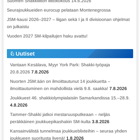
Suomen Shakkiliiton liittokokous 14.6.2026
Seurajoukkueiden eurocup pelataan Montenegrossa
JSM-kausi 2026–2027 – liigan sekä I ja II divisioonan ohjelmat
on julkaistu
Vuoden 2027 SM-kilpailujen haku avattu!
Uutiset
Vantaan Kesälava, Myyr York Park: Shakki-työpaja
20.8.2026
7.8.2026
Nuorten JSM:ään on ilmoittautunut 14 joukkuetta –
ilmoittautuminen on mahdollista vielä 9.8. saakka!
7.8.2026
Joukkueet 46. shakkiolympialaisiin Samarkandissa 15.–28.9.
4.8.2026
Tammer-Shakki jatkoi mestaruusputkeaan – neljäs
peräkkäinen joukkuepikashakin SM-kulta
3.8.2026
Kansainvälistä tunnelmaa joukkueblixteihin – seuraa yhden
joukkueen suoritusta livenä!
1.8.2026