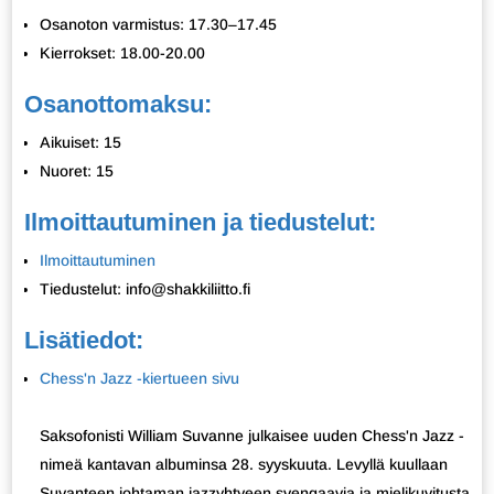
Osanoton varmistus: 17.30–17.45
Kierrokset: 18.00-20.00
Osanottomaksu:
Aikuiset: 15
Nuoret: 15
Ilmoittautuminen ja tiedustelut:
Ilmoittautuminen
Tiedustelut: info@shakkiliitto.fi
Lisätiedot:
Chess'n Jazz -kiertueen sivu
Saksofonisti William Suvanne julkaisee uuden Chess'n Jazz -
nimeä kantavan albuminsa 28. syyskuuta. Levyllä kuullaan
Suvanteen johtaman jazzyhtyeen svengaavia ja mielikuvitusta