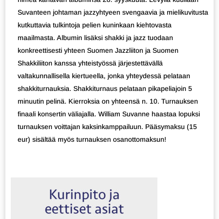
Suvanteen johtaman jazzyhtyeen svengaavia ja mielikuvitusta
kutkuttavia tulkintoja pelien kuninkaan kiehtovasta
maailmasta. Albumin lisäksi shakki ja jazz tuodaan
konkreettisesti yhteen Suomen Jazzliiton ja Suomen
Shakkiliiton kanssa yhteistyössä järjestettävällä
valtakunnallisella kiertueella, jonka yhteydessä pelataan
shakkiturnauksia. Shakkiturnaus pelataan pikapeliajoin 5
minuutin pelinä. Kierroksia on yhteensä n. 10. Turnauksen
finaali konsertin väliajalla. William Suvanne haastaa lopuksi
turnauksen voittajan kaksinkamppailuun. Pääsymaksu (15
eur) sisältää myös turnauksen osanottomaksun!