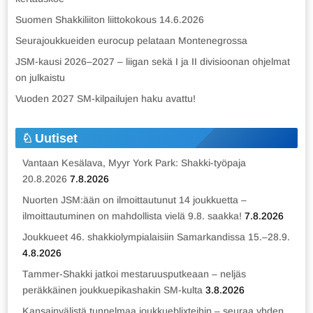
Suomen Shakkiliiton liittokokous 14.6.2026
Seurajoukkueiden eurocup pelataan Montenegrossa
JSM-kausi 2026–2027 – liigan sekä I ja II divisioonan ohjelmat
on julkaistu
Vuoden 2027 SM-kilpailujen haku avattu!
Uutiset
Vantaan Kesälava, Myyr York Park: Shakki-työpaja
20.8.2026
7.8.2026
Nuorten JSM:ään on ilmoittautunut 14 joukkuetta –
ilmoittautuminen on mahdollista vielä 9.8. saakka!
7.8.2026
Joukkueet 46. shakkiolympialaisiin Samarkandissa 15.–28.9.
4.8.2026
Tammer-Shakki jatkoi mestaruusputkeaan – neljäs
peräkkäinen joukkuepikashakin SM-kulta
3.8.2026
Kansainvälistä tunnelmaa joukkueblixteihin – seuraa yhden