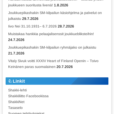
joukkueen suoritusta livenä!
1.8.2026
Joukkuepikashakin SM-kilpailun käsiohjelma ja palvelut on
julkaistu
29.7.2026
Iivo Nei 31.10.1931– 6.7.2026
28.7.2026
Muistakaa hankkia pelaajalisenssit joukkuebliksteihin!
24.7.2026
Joukkuepikashakin SM-kilpailun ryhmäjako on julkaistu
21.7.2026
Vitaly Sivuk voitti XXXIV Heart of Finland Openin – Toivo
Keinänen paras suomalainen
20.7.2026
Linkit
Shakki-lehti
Shakkiliitto Facebookissa
ShakkiNet
Tasaselo
Suomen tehtäväniekat