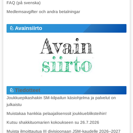
FAQ (på svenska)
Medlemsavgifter och andra betalningar
Avainsiirto
Tiedotteet
Joukkuepikashakin SM-kilpailun käsiohjelma ja palvelut on
julkaistu
Muistakaa hankkia pelaajalisenssit joukkuebliksteihin!
Kutsu shakkituomarien kokoukseen su 26.7.2026
Muista ilmoittautua III divisioonaan JSM-kaudelle 2026–2027