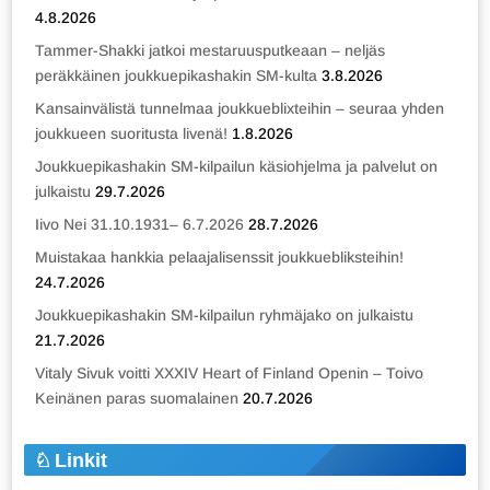
4.8.2026
Tammer-Shakki jatkoi mestaruusputkeaan – neljäs
peräkkäinen joukkuepikashakin SM-kulta
3.8.2026
Kansainvälistä tunnelmaa joukkueblixteihin – seuraa yhden
joukkueen suoritusta livenä!
1.8.2026
Joukkuepikashakin SM-kilpailun käsiohjelma ja palvelut on
julkaistu
29.7.2026
Iivo Nei 31.10.1931– 6.7.2026
28.7.2026
Muistakaa hankkia pelaajalisenssit joukkuebliksteihin!
24.7.2026
Joukkuepikashakin SM-kilpailun ryhmäjako on julkaistu
21.7.2026
Vitaly Sivuk voitti XXXIV Heart of Finland Openin – Toivo
Keinänen paras suomalainen
20.7.2026
Linkit