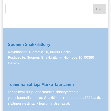
Suomen Shakkiliitto ry
Käyntiosoite: Hiomotie 10, 00380 Helsinki
Postiosoite: Suomen Shakkiliitto ry, Hiomotie 10, 00380
Helsinki
Toiminnanjohtaja Marko Tauriainen
kansainväliset ja järjestöasiat, sidosryhmät ja
yhteiskunnalliset asiat, Shakki-lehti (numeroon 4/2024 asti),
sisäinen viestintä, kilpailu- ja jäsenasiat.