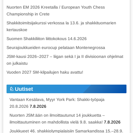
Nuorten EM 2026 Kreetalla / European Youth Chess
Championship in Crete
Shakkitoimitsijakurssi verkossa la 13.6. ja shakkituomarien
kertauskoe
Suomen Shakkiliiton liittokokous 14.6.2026
Seurajoukkueiden eurocup pelataan Montenegrossa
JSM-kausi 2026–2027 – liigan sekä I ja II divisioonan ohjelmat
on julkaistu
Vuoden 2027 SM-kilpailujen haku avattu!
Uutiset
Vantaan Kesälava, Myyr York Park: Shakki-työpaja
20.8.2026
7.8.2026
Nuorten JSM:ään on ilmoittautunut 14 joukkuetta –
ilmoittautuminen on mahdollista vielä 9.8. saakka!
7.8.2026
Joukkueet 46. shakkiolympialaisiin Samarkandissa 15.–28.9.