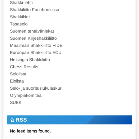
Shakki-lehti
Shakkiliitto Facebookissa
ShakkiNet
Tasaselo
Suomen tehtäväniekat
Suomen Kirjeshakkiliitto
Maailman Shakkiliitto FIDE
Euroopan Shakkiliitto ECU
Helsingin Shakkiliitto
Chess Results
Selolista
Elolista
Selo- ja suorituslukulaskuri
Olympiakomitea
SUEK
RSS
No feed items found.