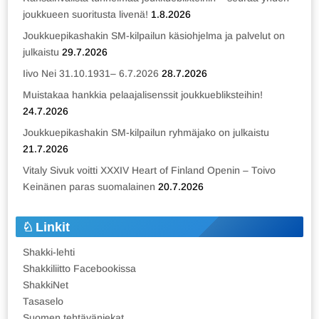
joukkueen suoritusta livenä!
1.8.2026
Joukkuepikashakin SM-kilpailun käsiohjelma ja palvelut on
julkaistu
29.7.2026
Iivo Nei 31.10.1931– 6.7.2026
28.7.2026
Muistakaa hankkia pelaajalisenssit joukkuebliksteihin!
24.7.2026
Joukkuepikashakin SM-kilpailun ryhmäjako on julkaistu
21.7.2026
Vitaly Sivuk voitti XXXIV Heart of Finland Openin – Toivo
Keinänen paras suomalainen
20.7.2026
Linkit
Shakki-lehti
Shakkiliitto Facebookissa
ShakkiNet
Tasaselo
Suomen tehtäväniekat