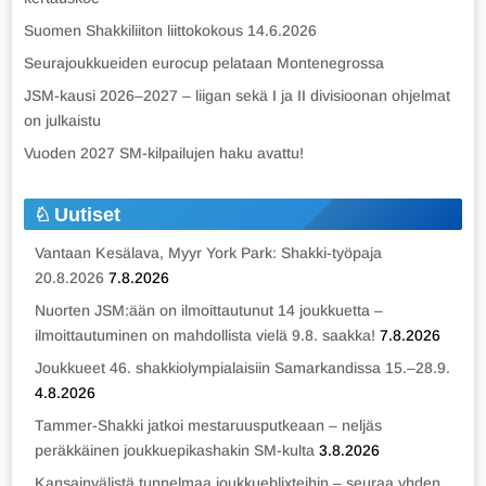
Suomen Shakkiliiton liittokokous 14.6.2026
Seurajoukkueiden eurocup pelataan Montenegrossa
JSM-kausi 2026–2027 – liigan sekä I ja II divisioonan ohjelmat
on julkaistu
Vuoden 2027 SM-kilpailujen haku avattu!
Uutiset
Vantaan Kesälava, Myyr York Park: Shakki-työpaja
20.8.2026
7.8.2026
Nuorten JSM:ään on ilmoittautunut 14 joukkuetta –
ilmoittautuminen on mahdollista vielä 9.8. saakka!
7.8.2026
Joukkueet 46. shakkiolympialaisiin Samarkandissa 15.–28.9.
4.8.2026
Tammer-Shakki jatkoi mestaruusputkeaan – neljäs
peräkkäinen joukkuepikashakin SM-kulta
3.8.2026
Kansainvälistä tunnelmaa joukkueblixteihin – seuraa yhden