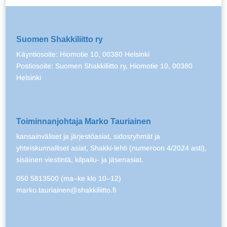
Suomen Shakkiliitto ry
Käyntiosoite: Hiomotie 10, 00380 Helsinki
Postiosoite: Suomen Shakkiliitto ry, Hiomotie 10, 00380
Helsinki
Toiminnanjohtaja Marko Tauriainen
kansainväliset ja järjestöasiat, sidosryhmät ja
yhteiskunnalliset asiat, Shakki-lehti (numeroon 4/2024 asti),
sisäinen viestintä, kilpailu- ja jäsenasiat.
050 5813500 (ma–ke klo 10–12)
marko.tauriainen@shakkiliitto.fi