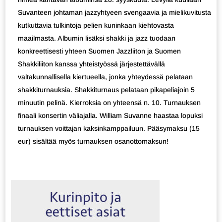
Suvanteen johtaman jazzyhtyeen svengaavia ja mielikuvitusta
kutkuttavia tulkintoja pelien kuninkaan kiehtovasta
maailmasta. Albumin lisäksi shakki ja jazz tuodaan
konkreettisesti yhteen Suomen Jazzliiton ja Suomen
Shakkiliiton kanssa yhteistyössä järjestettävällä
valtakunnallisella kiertueella, jonka yhteydessä pelataan
shakkiturnauksia. Shakkiturnaus pelataan pikapeliajoin 5
minuutin pelinä. Kierroksia on yhteensä n. 10. Turnauksen
finaali konsertin väliajalla. William Suvanne haastaa lopuksi
turnauksen voittajan kaksinkamppailuun. Pääsymaksu (15
eur) sisältää myös turnauksen osanottomaksun!