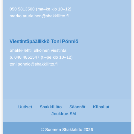
050 5813500 (ma–ke klo 10–12)
marko.tauriainen@shakkiliitto.fi
Viestintäpäällikkö Toni Pönniö
Shakki-lehti, ulkoinen viestintä.
p. 040 4851547 (ti–pe klo 10–12)
toni.ponnio@shakkiliitto.fi
Uutiset
Shakkiliitto
Säännöt
Kilpailut
Joukkue-SM
© Suomen Shakkiliitto 2026