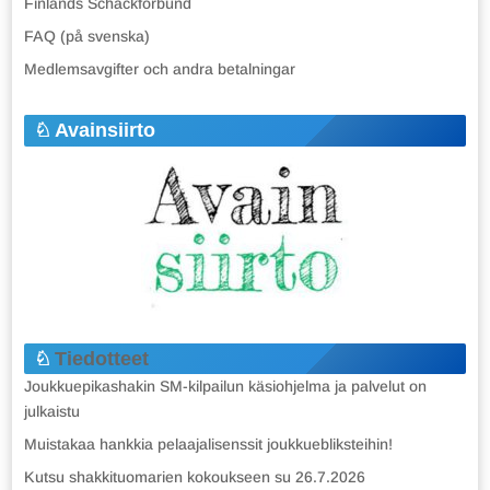
Finlands Schackförbund
FAQ (på svenska)
Medlemsavgifter och andra betalningar
Avainsiirto
Tiedotteet
Joukkuepikashakin SM-kilpailun käsiohjelma ja palvelut on
julkaistu
Muistakaa hankkia pelaajalisenssit joukkuebliksteihin!
Kutsu shakkituomarien kokoukseen su 26.7.2026