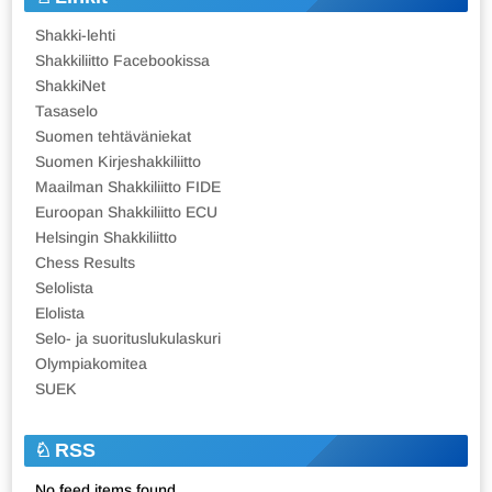
Shakki-lehti
Shakkiliitto Facebookissa
ShakkiNet
Tasaselo
Suomen tehtäväniekat
Suomen Kirjeshakkiliitto
Maailman Shakkiliitto FIDE
Euroopan Shakkiliitto ECU
Helsingin Shakkiliitto
Chess Results
Selolista
Elolista
Selo- ja suorituslukulaskuri
Olympiakomitea
SUEK
RSS
No feed items found.