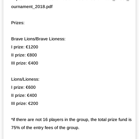
ournament_2018.pdf
Prizes:
Brave Lions/Brave Lioness:
I prize: €1200
II prize: €800
III prize: €400
Lions/Lioness:
I prize: €600
II prize: €400
III prize: €200
*if there are not 16 players in the group, the total prize fund is
75% of the entry fees of the group.