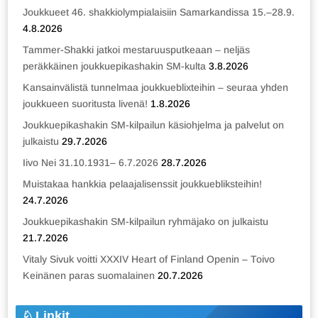
Joukkueet 46. shakkiolympialaisiin Samarkandissa 15.–28.9.
4.8.2026
Tammer-Shakki jatkoi mestaruusputkeaan – neljäs
peräkkäinen joukkuepikashakin SM-kulta
3.8.2026
Kansainvälistä tunnelmaa joukkueblixteihin – seuraa yhden
joukkueen suoritusta livenä!
1.8.2026
Joukkuepikashakin SM-kilpailun käsiohjelma ja palvelut on
julkaistu
29.7.2026
Iivo Nei 31.10.1931– 6.7.2026
28.7.2026
Muistakaa hankkia pelaajalisenssit joukkuebliksteihin!
24.7.2026
Joukkuepikashakin SM-kilpailun ryhmäjako on julkaistu
21.7.2026
Vitaly Sivuk voitti XXXIV Heart of Finland Openin – Toivo
Keinänen paras suomalainen
20.7.2026
Linkit