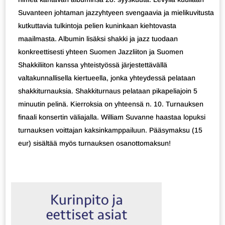
Suvanteen johtaman jazzyhtyeen svengaavia ja mielikuvitusta
kutkuttavia tulkintoja pelien kuninkaan kiehtovasta
maailmasta. Albumin lisäksi shakki ja jazz tuodaan
konkreettisesti yhteen Suomen Jazzliiton ja Suomen
Shakkiliiton kanssa yhteistyössä järjestettävällä
valtakunnallisella kiertueella, jonka yhteydessä pelataan
shakkiturnauksia. Shakkiturnaus pelataan pikapeliajoin 5
minuutin pelinä. Kierroksia on yhteensä n. 10. Turnauksen
finaali konsertin väliajalla. William Suvanne haastaa lopuksi
turnauksen voittajan kaksinkamppailuun. Pääsymaksu (15
eur) sisältää myös turnauksen osanottomaksun!