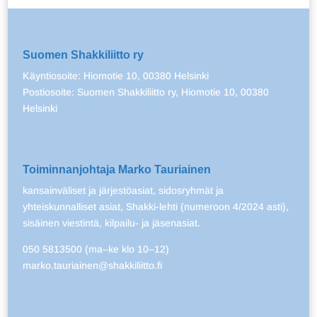
Suomen Shakkiliitto ry
Käyntiosoite: Hiomotie 10, 00380 Helsinki
Postiosoite: Suomen Shakkiliitto ry, Hiomotie 10, 00380
Helsinki
Toiminnanjohtaja Marko Tauriainen
kansainväliset ja järjestöasiat, sidosryhmät ja
yhteiskunnalliset asiat, Shakki-lehti (numeroon 4/2024 asti),
sisäinen viestintä, kilpailu- ja jäsenasiat.
050 5813500 (ma–ke klo 10–12)
marko.tauriainen@shakkiliitto.fi