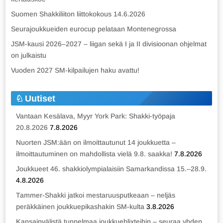
Suomen Shakkiliiton liittokokous 14.6.2026
Seurajoukkueiden eurocup pelataan Montenegrossa
JSM-kausi 2026–2027 – liigan sekä I ja II divisioonan ohjelmat
on julkaistu
Vuoden 2027 SM-kilpailujen haku avattu!
Uutiset
Vantaan Kesälava, Myyr York Park: Shakki-työpaja
20.8.2026
7.8.2026
Nuorten JSM:ään on ilmoittautunut 14 joukkuetta –
ilmoittautuminen on mahdollista vielä 9.8. saakka!
7.8.2026
Joukkueet 46. shakkiolympialaisiin Samarkandissa 15.–28.9.
4.8.2026
Tammer-Shakki jatkoi mestaruusputkeaan – neljäs
peräkkäinen joukkuepikashakin SM-kulta
3.8.2026
Kansainvälistä tunnelmaa joukkueblixteihin – seuraa yhden