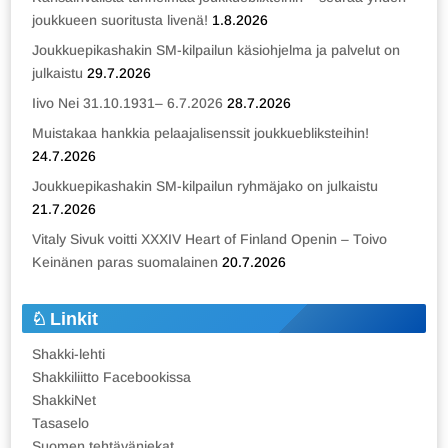
joukkueen suoritusta livenä!
1.8.2026
Joukkuepikashakin SM-kilpailun käsiohjelma ja palvelut on
julkaistu
29.7.2026
Iivo Nei 31.10.1931– 6.7.2026
28.7.2026
Muistakaa hankkia pelaajalisenssit joukkuebliksteihin!
24.7.2026
Joukkuepikashakin SM-kilpailun ryhmäjako on julkaistu
21.7.2026
Vitaly Sivuk voitti XXXIV Heart of Finland Openin – Toivo
Keinänen paras suomalainen
20.7.2026
Linkit
Shakki-lehti
Shakkiliitto Facebookissa
ShakkiNet
Tasaselo
Suomen tehtäväniekat