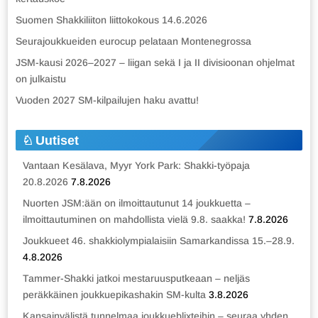
Suomen Shakkiliiton liittokokous 14.6.2026
Seurajoukkueiden eurocup pelataan Montenegrossa
JSM-kausi 2026–2027 – liigan sekä I ja II divisioonan ohjelmat
on julkaistu
Vuoden 2027 SM-kilpailujen haku avattu!
Uutiset
Vantaan Kesälava, Myyr York Park: Shakki-työpaja
20.8.2026
7.8.2026
Nuorten JSM:ään on ilmoittautunut 14 joukkuetta –
ilmoittautuminen on mahdollista vielä 9.8. saakka!
7.8.2026
Joukkueet 46. shakkiolympialaisiin Samarkandissa 15.–28.9.
4.8.2026
Tammer-Shakki jatkoi mestaruusputkeaan – neljäs
peräkkäinen joukkuepikashakin SM-kulta
3.8.2026
Kansainvälistä tunnelmaa joukkueblixteihin – seuraa yhden