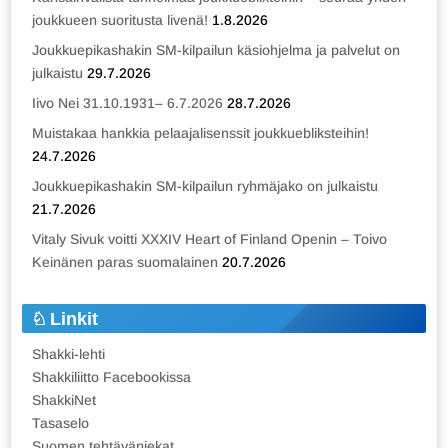
joukkueen suoritusta livenä!
1.8.2026
Joukkuepikashakin SM-kilpailun käsiohjelma ja palvelut on
julkaistu
29.7.2026
Iivo Nei 31.10.1931– 6.7.2026
28.7.2026
Muistakaa hankkia pelaajalisenssit joukkuebliksteihin!
24.7.2026
Joukkuepikashakin SM-kilpailun ryhmäjako on julkaistu
21.7.2026
Vitaly Sivuk voitti XXXIV Heart of Finland Openin – Toivo
Keinänen paras suomalainen
20.7.2026
Linkit
Shakki-lehti
Shakkiliitto Facebookissa
ShakkiNet
Tasaselo
Suomen tehtäväniekat