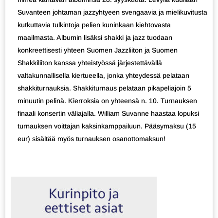
Suvanteen johtaman jazzyhtyeen svengaavia ja mielikuvitusta
kutkuttavia tulkintoja pelien kuninkaan kiehtovasta
maailmasta. Albumin lisäksi shakki ja jazz tuodaan
konkreettisesti yhteen Suomen Jazzliiton ja Suomen
Shakkiliiton kanssa yhteistyössä järjestettävällä
valtakunnallisella kiertueella, jonka yhteydessä pelataan
shakkiturnauksia. Shakkiturnaus pelataan pikapeliajoin 5
minuutin pelinä. Kierroksia on yhteensä n. 10. Turnauksen
finaali konsertin väliajalla. William Suvanne haastaa lopuksi
turnauksen voittajan kaksinkamppailuun. Pääsymaksu (15
eur) sisältää myös turnauksen osanottomaksun!