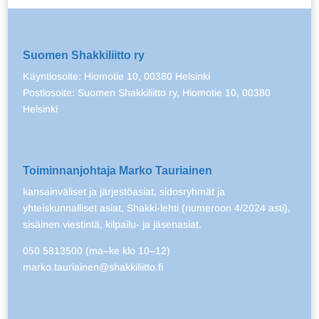
Suomen Shakkiliitto ry
Käyntiosoite: Hiomotie 10, 00380 Helsinki
Postiosoite: Suomen Shakkiliitto ry, Hiomotie 10, 00380
Helsinki
Toiminnanjohtaja Marko Tauriainen
kansainväliset ja järjestöasiat, sidosryhmät ja
yhteiskunnalliset asiat, Shakki-lehti (numeroon 4/2024 asti),
sisäinen viestintä, kilpailu- ja jäsenasiat.
050 5813500 (ma–ke klo 10–12)
marko.tauriainen@shakkiliitto.fi