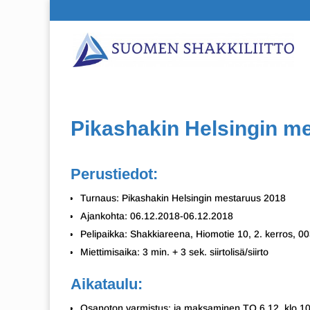
Pikashakin Helsingin m
Perustiedot:
Turnaus: Pikashakin Helsingin mestaruus 2018
Ajankohta: 06.12.2018-06.12.2018
Pelipaikka: Shakkiareena, Hiomotie 10, 2. kerros, 
Miettimisaika: 3 min. + 3 sek. siirtolisä/siirto
Aikataulu:
Osanoton varmistus: ja maksaminen TO 6.12. klo 10-