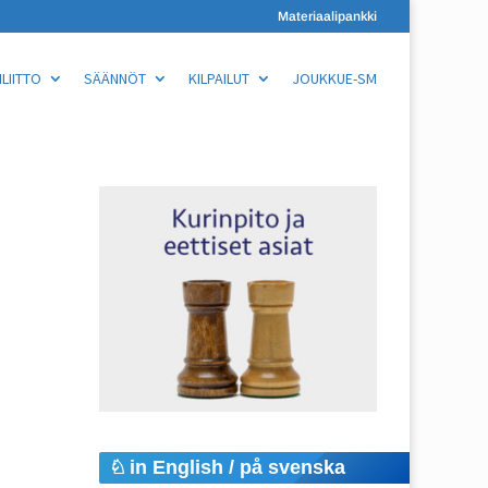
Materiaalipankki
LIITTO
SÄÄNNÖT
KILPAILUT
JOUKKUE-SM
in English / på svenska