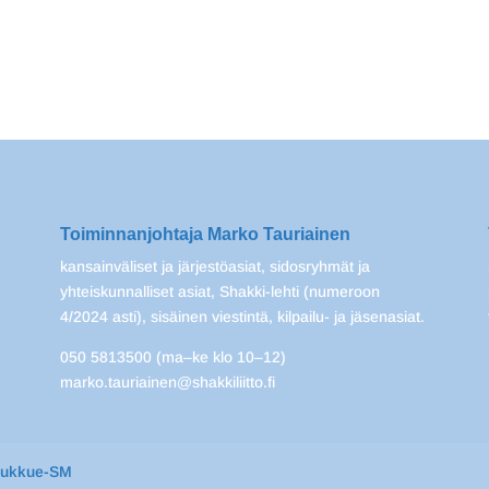
Toiminnanjohtaja Marko Tauriainen
kansainväliset ja järjestöasiat, sidosryhmät ja
yhteiskunnalliset asiat, Shakki-lehti (numeroon
4/2024 asti), sisäinen viestintä, kilpailu- ja jäsenasiat.
050 5813500 (ma–ke klo 10–12)
marko.tauriainen@shakkiliitto.fi
oukkue-SM