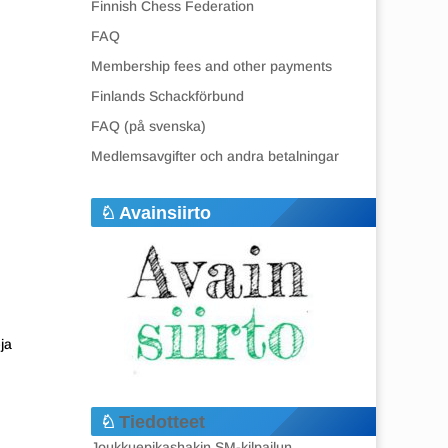
Finnish Chess Federation
FAQ
Membership fees and other payments
Finlands Schackförbund
FAQ (på svenska)
Medlemsavgifter och andra betalningar
Avainsiirto
ja
Tiedotteet
Joukkuepikashakin SM-kilpailun