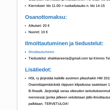
Kierrokset: klo 11.00-> ruokailutauko n. klo 14-15
Osanottomaksu:
Aikuiset: 20 €
Nuoret: 10 €
Ilmoittautuminen ja tiedustelut:
Ilmoittautuminen
Tiedustelut: shakkiareena@gmail.com tai Kimmo Te
Lisätiedot:
HSL ry järjestää kaikille avoimen pikashakin HM 201
Osanottajamäärästä riippuen kilpailussa saatetaan 1
B-finaalit. Järjestäjä varaa oikeuden tarkoituksenmuk
mennessä (jonka jälkeen veloitetaan jälki-ilmoittautum
palkitaan. TERVETULOA!