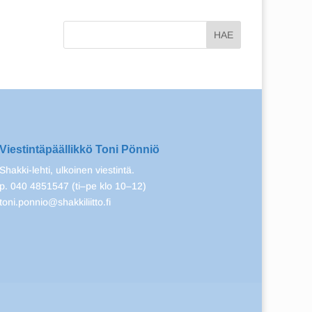
Viestintäpäällikkö Toni Pönniö
Shakki-lehti, ulkoinen viestintä.
p. 040 4851547 (ti–pe klo 10–12)
toni.ponnio@shakkiliitto.fi