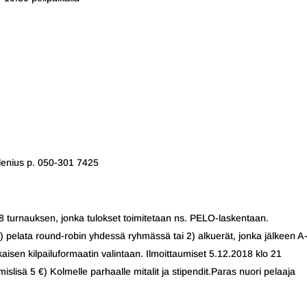
lenius p. 050-301 7425
8 turnauksen, jonka tulokset toimitetaan ns. PELO-laskentaan.
) pelata round-robin yhdessä ryhmässä tai 2) alkuerät, jonka jälkeen A-
aisen kilpailuformaatin valintaan. Ilmoittaumiset 5.12.2018 klo 21
islisä 5 €) Kolmelle parhaalle mitalit ja stipendit.Paras nuori pelaaja