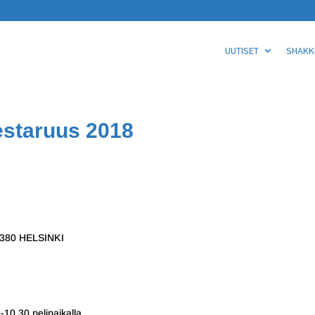
UUTISET
SHAKKI
estaruus 2018
00380 HELSINKI
10.30 pelipaikalla