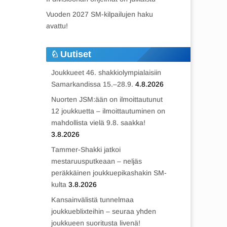
Vuoden 2027 SM-kilpailujen haku
avattu!
Uutiset
Joukkueet 46. shakkiolympialaisiin
Samarkandissa 15.–28.9.
4.8.2026
Nuorten JSM:ään on ilmoittautunut
12 joukkuetta – ilmoittautuminen on
mahdollista vielä 9.8. saakka!
3.8.2026
Tammer-Shakki jatkoi
mestaruusputkeaan – neljäs
peräkkäinen joukkuepikashakin SM-
kulta
3.8.2026
Kansainvälistä tunnelmaa
joukkueblixteihin – seuraa yhden
joukkueen suoritusta livenä!