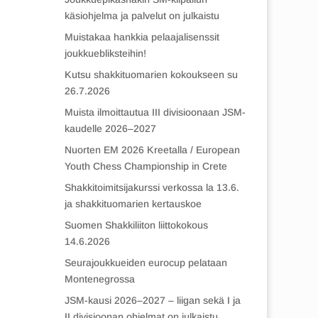
käsiohjelma ja palvelut on julkaistu
Muistakaa hankkia pelaajalisenssit
joukkuebliksteihin!
Kutsu shakkituomarien kokoukseen su
26.7.2026
Muista ilmoittautua III divisioonaan JSM-
kaudelle 2026–2027
Nuorten EM 2026 Kreetalla / European
Youth Chess Championship in Crete
Shakkitoimitsijakurssi verkossa la 13.6.
ja shakkituomarien kertauskoe
Suomen Shakkiliiton liittokokous
14.6.2026
Seurajoukkueiden eurocup pelataan
Montenegrossa
JSM-kausi 2026–2027 – liigan sekä I ja
II divisioonan ohjelmat on julkaistu