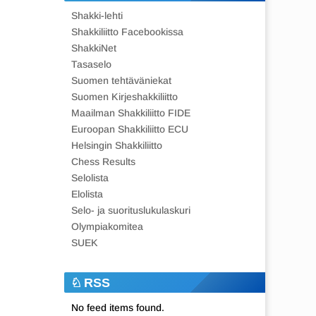
Shakki-lehti
Shakkiliitto Facebookissa
ShakkiNet
Tasaselo
Suomen tehtäväniekat
Suomen Kirjeshakkiliitto
Maailman Shakkiliitto FIDE
Euroopan Shakkiliitto ECU
Helsingin Shakkiliitto
Chess Results
Selolista
Elolista
Selo- ja suorituslukulaskuri
Olympiakomitea
SUEK
RSS
No feed items found.