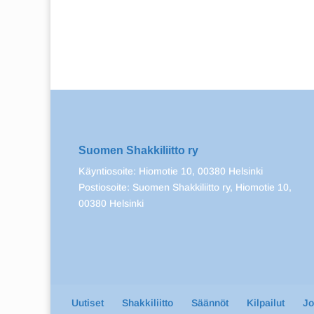
Suomen Shakkiliitto ry
Käyntiosoite: Hiomotie 10, 00380 Helsinki
Postiosoite: Suomen Shakkiliitto ry, Hiomotie 10,
00380 Helsinki
Uutiset
Shakkiliitto
Säännöt
Kilpailut
J