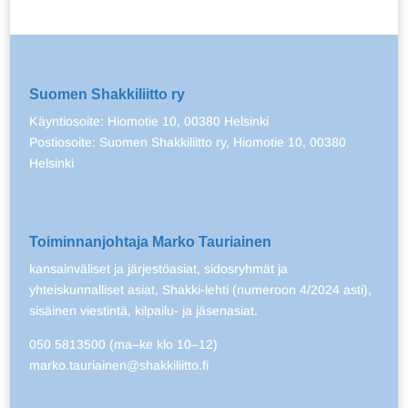
Suomen Shakkiliitto ry
Käyntiosoite: Hiomotie 10, 00380 Helsinki
Postiosoite: Suomen Shakkiliitto ry, Hiomotie 10, 00380
Helsinki
Toiminnanjohtaja Marko Tauriainen
kansainväliset ja järjestöasiat, sidosryhmät ja
yhteiskunnalliset asiat, Shakki-lehti (numeroon 4/2024 asti),
sisäinen viestintä, kilpailu- ja jäsenasiat.
050 5813500 (ma–ke klo 10–12)
marko.tauriainen@shakkiliitto.fi