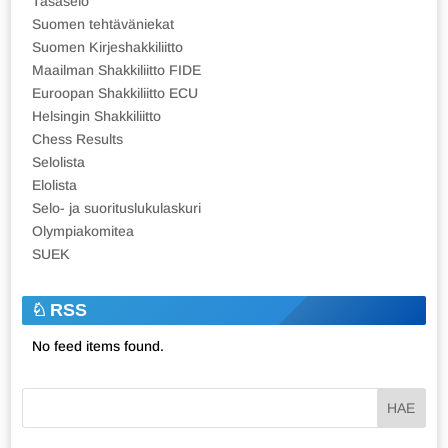
Tasaselo
Suomen tehtäväniekat
Suomen Kirjeshakkiliitto
Maailman Shakkiliitto FIDE
Euroopan Shakkiliitto ECU
Helsingin Shakkiliitto
Chess Results
Selolista
Elolista
Selo- ja suorituslukulaskuri
Olympiakomitea
SUEK
RSS
No feed items found.