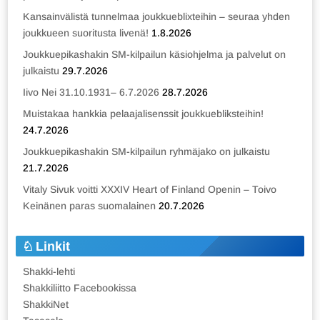
Kansainvälistä tunnelmaa joukkueblixteihin – seuraa yhden
joukkueen suoritusta livenä!
1.8.2026
Joukkuepikashakin SM-kilpailun käsiohjelma ja palvelut on
julkaistu
29.7.2026
Iivo Nei 31.10.1931– 6.7.2026
28.7.2026
Muistakaa hankkia pelaajalisenssit joukkuebliksteihin!
24.7.2026
Joukkuepikashakin SM-kilpailun ryhmäjako on julkaistu
21.7.2026
Vitaly Sivuk voitti XXXIV Heart of Finland Openin – Toivo
Keinänen paras suomalainen
20.7.2026
Linkit
Shakki-lehti
Shakkiliitto Facebookissa
ShakkiNet