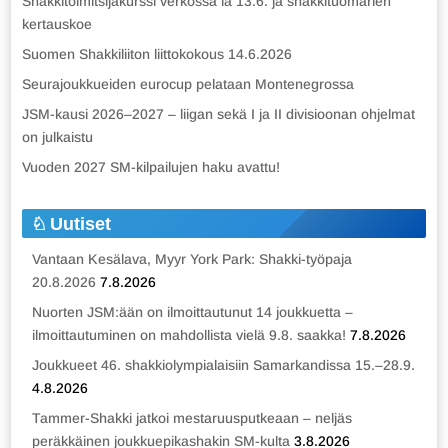
Shakkitoimitsijakurssi verkossa la 13.6. ja shakkituomarien
kertauskoe
Suomen Shakkiliiton liittokokous 14.6.2026
Seurajoukkueiden eurocup pelataan Montenegrossa
JSM-kausi 2026–2027 – liigan sekä I ja II divisioonan ohjelmat
on julkaistu
Vuoden 2027 SM-kilpailujen haku avattu!
Uutiset
Vantaan Kesälava, Myyr York Park: Shakki-työpaja
20.8.2026
7.8.2026
Nuorten JSM:ään on ilmoittautunut 14 joukkuetta –
ilmoittautuminen on mahdollista vielä 9.8. saakka!
7.8.2026
Joukkueet 46. shakkiolympialaisiin Samarkandissa 15.–28.9.
4.8.2026
Tammer-Shakki jatkoi mestaruusputkeaan – neljäs
peräkkäinen joukkuepikashakin SM-kulta
3.8.2026