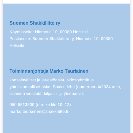
Suomen Shakkiliitto ry
Käyntiosoite: Hiomotie 10, 00380 Helsinki
Postiosoite: Suomen Shakkiliitto ry, Hiomotie 10, 00380
Helsinki
Toiminnanjohtaja Marko Tauriainen
kansainväliset ja järjestöasiat, sidosryhmät ja
yhteiskunnalliset asiat, Shakki-lehti (numeroon 4/2024 asti),
sisäinen viestintä, kilpailu- ja jäsenasiat.
050 5813500 (ma–ke klo 10–12)
marko.tauriainen@shakkiliitto.fi