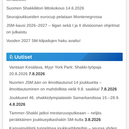
Suomen Shakkiliiton liittokokous 14.6.2026
Seurajoukkueiden eurocup pelataan Montenegrossa
JSM-kausi 2026–2027 – liigan sekä I ja II divisioonan ohjelmat
on julkaistu
Vuoden 2027 SM-kilpailujen haku avattu!
Uutiset
Vantaan Kesälava, Myyr York Park: Shakki-työpaja
20.8.2026
7.8.2026
Nuorten JSM:ään on ilmoittautunut 14 joukkuetta –
ilmoittautuminen on mahdollista vielä 9.8. saakka!
7.8.2026
Joukkueet 46. shakkiolympialaisiin Samarkandissa 15.–28.9.
4.8.2026
Tammer-Shakki jatkoi mestaruusputkeaan – neljäs
peräkkäinen joukkuepikashakin SM-kulta
3.8.2026
Kansainvälistä tunnelmaa joukkueblixteihin – seuraa yhden