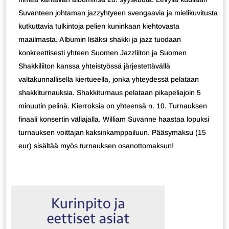
Suvanteen johtaman jazzyhtyeen svengaavia ja mielikuvitusta
kutkuttavia tulkintoja pelien kuninkaan kiehtovasta
maailmasta. Albumin lisäksi shakki ja jazz tuodaan
konkreettisesti yhteen Suomen Jazzliiton ja Suomen
Shakkiliiton kanssa yhteistyössä järjestettävällä
valtakunnallisella kiertueella, jonka yhteydessä pelataan
shakkiturnauksia. Shakkiturnaus pelataan pikapeliajoin 5
minuutin pelinä. Kierroksia on yhteensä n. 10. Turnauksen
finaali konsertin väliajalla. William Suvanne haastaa lopuksi
turnauksen voittajan kaksinkamppailuun. Pääsymaksu (15
eur) sisältää myös turnauksen osanottomaksun!