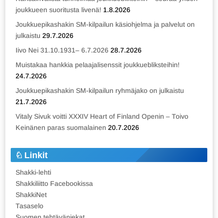
joukkueen suoritusta livenä!
1.8.2026
Joukkuepikashakin SM-kilpailun käsiohjelma ja palvelut on
julkaistu
29.7.2026
Iivo Nei 31.10.1931– 6.7.2026
28.7.2026
Muistakaa hankkia pelaajalisenssit joukkuebliksteihin!
24.7.2026
Joukkuepikashakin SM-kilpailun ryhmäjako on julkaistu
21.7.2026
Vitaly Sivuk voitti XXXIV Heart of Finland Openin – Toivo
Keinänen paras suomalainen
20.7.2026
Linkit
Shakki-lehti
Shakkiliitto Facebookissa
ShakkiNet
Tasaselo
Suomen tehtäväniekat