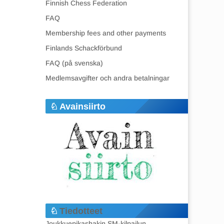
Finnish Chess Federation
FAQ
Membership fees and other payments
Finlands Schackförbund
FAQ (på svenska)
Medlemsavgifter och andra betalningar
Avainsiirto
Tiedotteet
Joukkuepikashakin SM-kilpailun