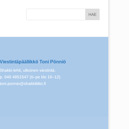
Viestintäpäällikkö Toni Pönniö
Shakki-lehti, ulkoinen viestintä.
p. 040 4851547 (ti–pe klo 10–12)
toni.ponnio@shakkiliitto.fi