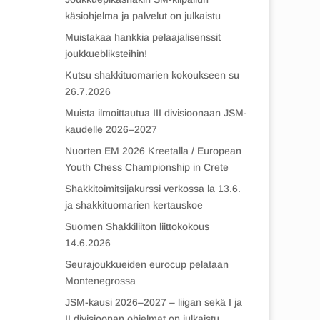
käsiohjelma ja palvelut on julkaistu
Muistakaa hankkia pelaajalisenssit
joukkuebliksteihin!
Kutsu shakkituomarien kokoukseen su
26.7.2026
Muista ilmoittautua III divisioonaan JSM-
kaudelle 2026–2027
Nuorten EM 2026 Kreetalla / European
Youth Chess Championship in Crete
Shakkitoimitsijakurssi verkossa la 13.6.
ja shakkituomarien kertauskoe
Suomen Shakkiliiton liittokokous
14.6.2026
Seurajoukkueiden eurocup pelataan
Montenegrossa
JSM-kausi 2026–2027 – liigan sekä I ja
II divisioonan ohjelmat on julkaistu