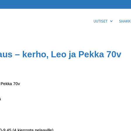
UUTISET
SHAKKI
us – kerho, Leo ja Pekka 70v
a Pekka 70v
ä
-9.45 (4 kierrosta pelaaville)