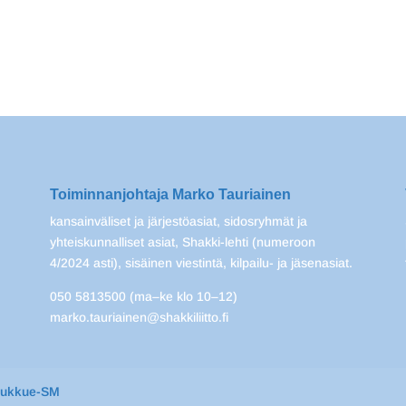
Toiminnanjohtaja Marko Tauriainen
kansainväliset ja järjestöasiat, sidosryhmät ja
yhteiskunnalliset asiat, Shakki-lehti (numeroon
4/2024 asti), sisäinen viestintä, kilpailu- ja jäsenasiat.
050 5813500 (ma–ke klo 10–12)
marko.tauriainen@shakkiliitto.fi
oukkue-SM