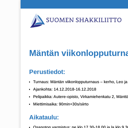
Mäntän viikonlopputurna
Perustiedot:
Turnaus: Mäntän viikonlopputurnaus – kerho, Leo j
Ajankohta: 14.12.2018-16.12.2018
Pelipaikka: Autere-opisto, Virkamiehenkatu 2, Mäntt
Miettimisaika: 90min+30s/siirto
Aikataulu:
Osanoton varmistus: pe klo 17.30-18.00 ja la klo 9.30