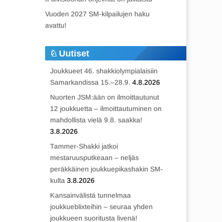
Vuoden 2027 SM-kilpailujen haku
avattu!
Uutiset
Joukkueet 46. shakkiolympialaisiin
Samarkandissa 15.–28.9.
4.8.2026
Nuorten JSM:ään on ilmoittautunut
12 joukkuetta – ilmoittautuminen on
mahdollista vielä 9.8. saakka!
3.8.2026
Tammer-Shakki jatkoi
mestaruusputkeaan – neljäs
peräkkäinen joukkuepikashakin SM-
kulta
3.8.2026
Kansainvälistä tunnelmaa
joukkueblixteihin – seuraa yhden
joukkueen suoritusta livenä!