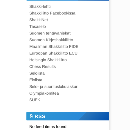
Shakki-lehti
Shakkiliitto Facebookissa
ShakkiNet
Tasaselo
Suomen tehtäväniekat
Suomen Kirjeshakkiliitto
Maailman Shakkiliitto FIDE
Euroopan Shakkiliitto ECU
Helsingin Shakkiliitto
Chess Results
Selolista
Elolista
Selo- ja suorituslukulaskuri
Olympiakomitea
SUEK
RSS
No feed items found.