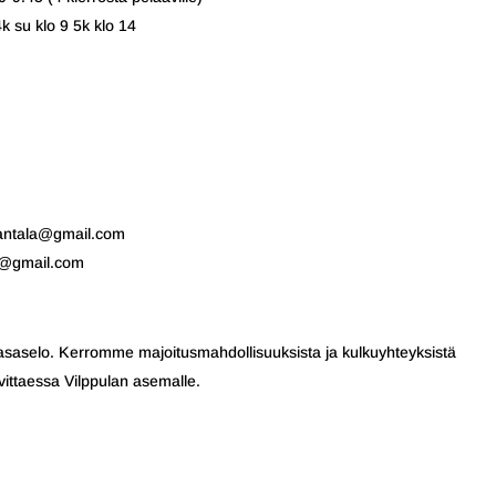
4k su klo 9 5k klo 14
.rantala@gmail.com
3@gmail.com
Tasaselo. Kerromme majoitusmahdollisuuksista ja kulkuyhteyksistä
ttaessa Vilppulan asemalle.