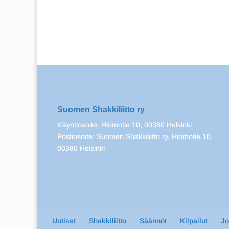
Suomen Shakkiliitto ry
Käyntiosoite: Hiomotie 10, 00380 Helsinki
Postiosoite: Suomen Shakkiliitto ry, Hiomotie 10,
00380 Helsinki
Uutiset
Shakkiliitto
Säännöt
Kilpailut
J