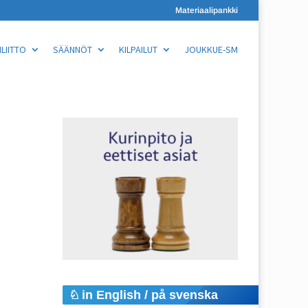
Materiaalipankki
LIITTO
SÄÄNNÖT
KILPAILUT
JOUKKUE-SM
in English / på svenska