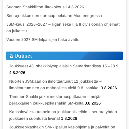
Suomen Shakkiliiton liittokokous 14.6.2026
Seurajoukkueiden eurocup pelataan Montenegrossa
JSM-kausi 2026–2027 – liigan sekä I ja II divisioonan ohjelmat
on julkaistu
Vuoden 2027 SM-kilpailujen haku avattu!
Uutiset
Joukkueet 46. shakkiolympialaisiin Samarkandissa 15.–28.9.
4.8.2026
Nuorten JSM:ään on ilmoittautunut 12 joukkuetta –
ilmoittautuminen on mahdollista vielä 9.8. saakka!
3.8.2026
Tammer-Shakki jatkoi mestaruusputkeaan – neljäs
peräkkäinen joukkuepikashakin SM-kulta
3.8.2026
Kansainvälistä tunnelmaa joukkueblixteihin – seuraa yhden
joukkueen suoritusta livenä!
1.8.2026
Joukkuepikashakin SM-kilpailun käsiohjelma ja palvelut on