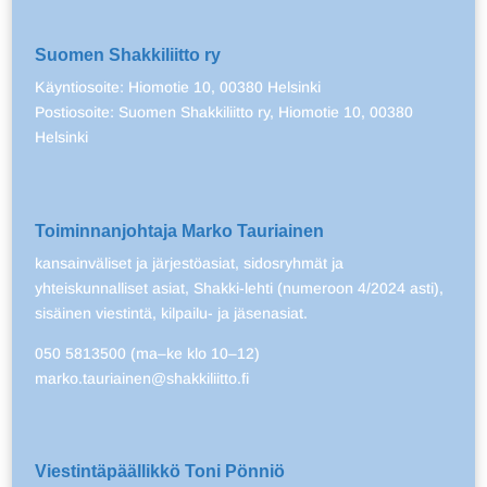
Suomen Shakkiliitto ry
Käyntiosoite: Hiomotie 10, 00380 Helsinki
Postiosoite: Suomen Shakkiliitto ry, Hiomotie 10, 00380
Helsinki
Toiminnanjohtaja Marko Tauriainen
kansainväliset ja järjestöasiat, sidosryhmät ja
yhteiskunnalliset asiat, Shakki-lehti (numeroon 4/2024 asti),
sisäinen viestintä, kilpailu- ja jäsenasiat.
050 5813500 (ma–ke klo 10–12)
marko.tauriainen@shakkiliitto.fi
Viestintäpäällikkö Toni Pönniö