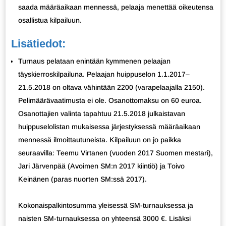
saada määräaikaan mennessä, pelaaja menettää oikeutensa
osallistua kilpailuun.
Lisätiedot:
Turnaus pelataan enintään kymmenen pelaajan
täyskierroskilpailuna. Pelaajan huippuselon 1.1.2017–
21.5.2018 on oltava vähintään 2200 (varapelaajalla 2150).
Pelimäärävaatimusta ei ole. Osanottomaksu on 60 euroa.
Osanottajien valinta tapahtuu 21.5.2018 julkaistavan
huippuselolistan mukaisessa järjestyksessä määräaikaan
mennessä ilmoittautuneista. Kilpailuun on jo paikka
seuraavilla: Teemu Virtanen (vuoden 2017 Suomen mestari),
Jari Järvenpää (Avoimen SM:n 2017 kiintiö) ja Toivo
Keinänen (paras nuorten SM:ssä 2017).
Kokonaispalkintosumma yleisessä SM-turnauksessa ja
naisten SM-turnauksessa on yhteensä 3000 €. Lisäksi