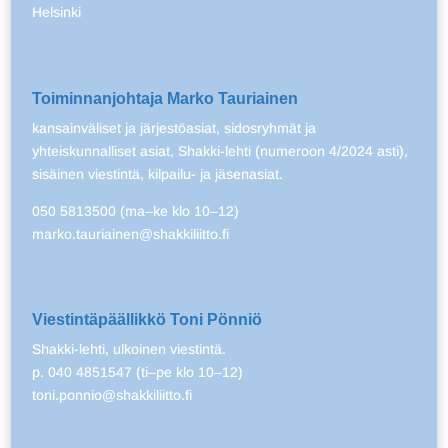
Helsinki
Toiminnanjohtaja Marko Tauriainen
kansainväliset ja järjestöasiat, sidosryhmät ja
yhteiskunnalliset asiat, Shakki-lehti (numeroon 4/2024 asti),
sisäinen viestintä, kilpailu- ja jäsenasiat.
050 5813500 (ma–ke klo 10–12)
marko.tauriainen@shakkiliitto.fi
Viestintäpäällikkö Toni Pönniö
Shakki-lehti, ulkoinen viestintä.
p. 040 4851547 (ti–pe klo 10–12)
toni.ponnio@shakkiliitto.fi