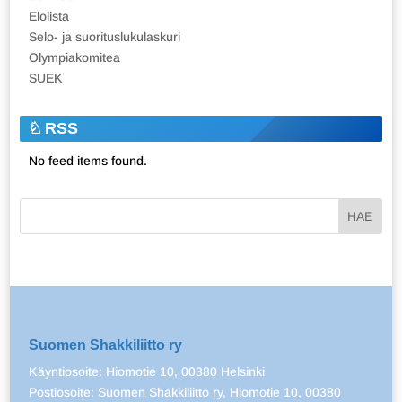
Elolista
Selo- ja suorituslukulaskuri
Olympiakomitea
SUEK
RSS
No feed items found.
Suomen Shakkiliitto ry
Käyntiosoite: Hiomotie 10, 00380 Helsinki
Postiosoite: Suomen Shakkiliitto ry, Hiomotie 10, 00380