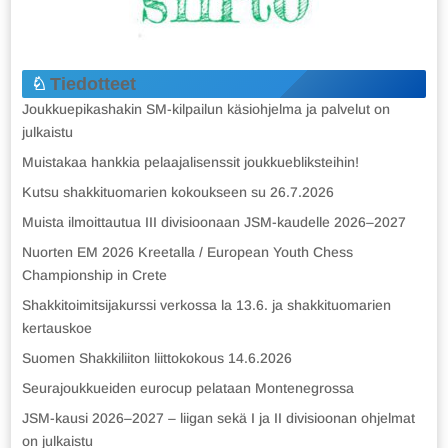
Tiedotteet
Joukkuepikashakin SM-kilpailun käsiohjelma ja palvelut on
julkaistu
Muistakaa hankkia pelaajalisenssit joukkuebliksteihin!
Kutsu shakkituomarien kokoukseen su 26.7.2026
Muista ilmoittautua III divisioonaan JSM-kaudelle 2026–2027
Nuorten EM 2026 Kreetalla / European Youth Chess
Championship in Crete
Shakkitoimitsijakurssi verkossa la 13.6. ja shakkituomarien
kertauskoe
Suomen Shakkiliiton liittokokous 14.6.2026
Seurajoukkueiden eurocup pelataan Montenegrossa
JSM-kausi 2026–2027 – liigan sekä I ja II divisioonan ohjelmat
on julkaistu