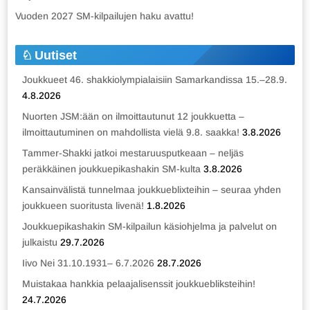
Vuoden 2027 SM-kilpailujen haku avattu!
Uutiset
Joukkueet 46. shakkiolympialaisiin Samarkandissa 15.–28.9.
4.8.2026
Nuorten JSM:ään on ilmoittautunut 12 joukkuetta –
ilmoittautuminen on mahdollista vielä 9.8. saakka!
3.8.2026
Tammer-Shakki jatkoi mestaruusputkeaan – neljäs
peräkkäinen joukkuepikashakin SM-kulta
3.8.2026
Kansainvälistä tunnelmaa joukkueblixteihin – seuraa yhden
joukkueen suoritusta livenä!
1.8.2026
Joukkuepikashakin SM-kilpailun käsiohjelma ja palvelut on
julkaistu
29.7.2026
Iivo Nei 31.10.1931– 6.7.2026
28.7.2026
Muistakaa hankkia pelaajalisenssit joukkuebliksteihin!
24.7.2026