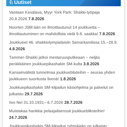
Uutiset
Vantaan Kesälava, Myyr York Park: Shakki-työpaja
20.8.2026
7.8.2026
Nuorten JSM:ään on ilmoittautunut 14 joukkuetta –
ilmoittautuminen on mahdollista vielä 9.8. saakka!
7.8.2026
Joukkueet 46. shakkiolympialaisiin Samarkandissa 15.–28.9.
4.8.2026
Tammer-Shakki jatkoi mestaruusputkeaan – neljäs
peräkkäinen joukkuepikashakin SM-kulta
3.8.2026
Kansainvälistä tunnelmaa joukkueblixteihin – seuraa yhden
joukkueen suoritusta livenä!
1.8.2026
Joukkuepikashakin SM-kilpailun käsiohjelma ja palvelut on
julkaistu
29.7.2026
Iivo Nei 31.10.1931– 6.7.2026
28.7.2026
Muistakaa hankkia pelaajalisenssit joukkuebliksteihin!
24.7.2026
Joukkuepikashakin SM-kilpailun ryhmäjako on julkaistu