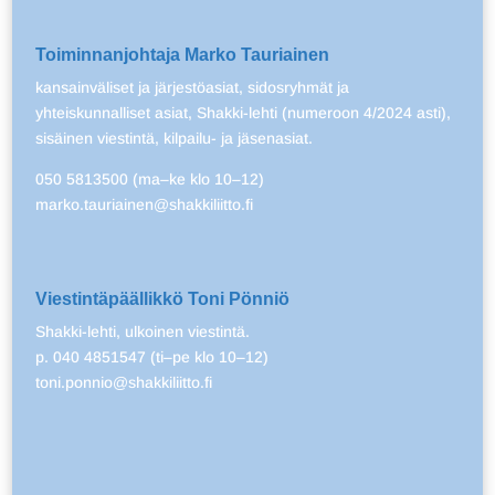
Toiminnanjohtaja Marko Tauriainen
kansainväliset ja järjestöasiat, sidosryhmät ja
yhteiskunnalliset asiat, Shakki-lehti (numeroon 4/2024 asti),
sisäinen viestintä, kilpailu- ja jäsenasiat.
050 5813500 (ma–ke klo 10–12)
marko.tauriainen@shakkiliitto.fi
Viestintäpäällikkö Toni Pönniö
Shakki-lehti, ulkoinen viestintä.
p. 040 4851547 (ti–pe klo 10–12)
toni.ponnio@shakkiliitto.fi