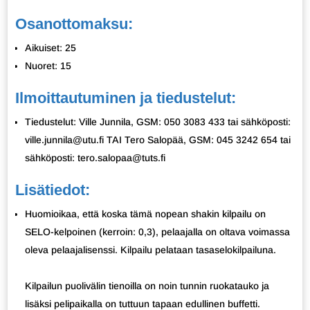
Osanottomaksu:
Aikuiset: 25
Nuoret: 15
Ilmoittautuminen ja tiedustelut:
Tiedustelut: Ville Junnila, GSM: 050 3083 433 tai sähköposti:
ville.junnila@utu.fi TAI Tero Salopää, GSM: 045 3242 654 tai
sähköposti: tero.salopaa@tuts.fi
Lisätiedot:
Huomioikaa, että koska tämä nopean shakin kilpailu on
SELO-kelpoinen (kerroin: 0,3), pelaajalla on oltava voimassa
oleva pelaajalisenssi. Kilpailu pelataan tasaselokilpailuna.
Kilpailun puolivälin tienoilla on noin tunnin ruokatauko ja
lisäksi pelipaikalla on tuttuun tapaan edullinen buffetti.