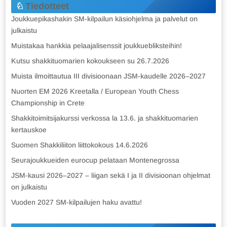
Tiedotteet
Joukkuepikashakin SM-kilpailun käsiohjelma ja palvelut on
julkaistu
Muistakaa hankkia pelaajalisenssit joukkuebliksteihin!
Kutsu shakkituomarien kokoukseen su 26.7.2026
Muista ilmoittautua III divisioonaan JSM-kaudelle 2026–2027
Nuorten EM 2026 Kreetalla / European Youth Chess
Championship in Crete
Shakkitoimitsijakurssi verkossa la 13.6. ja shakkituomarien
kertauskoe
Suomen Shakkiliiton liittokokous 14.6.2026
Seurajoukkueiden eurocup pelataan Montenegrossa
JSM-kausi 2026–2027 – liigan sekä I ja II divisioonan ohjelmat
on julkaistu
Vuoden 2027 SM-kilpailujen haku avattu!