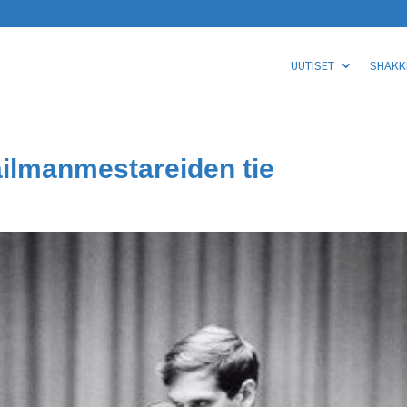
UUTISET
SHAKKI
ailmanmestareiden tie