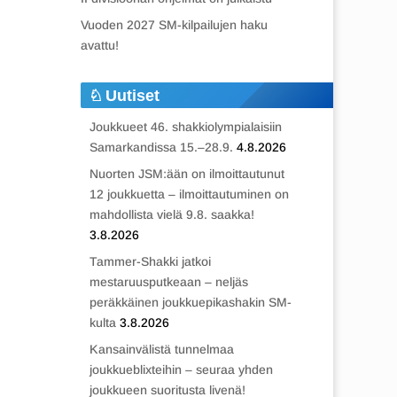
Vuoden 2027 SM-kilpailujen haku
avattu!
Uutiset
Joukkueet 46. shakkiolympialaisiin
Samarkandissa 15.–28.9.
4.8.2026
Nuorten JSM:ään on ilmoittautunut
12 joukkuetta – ilmoittautuminen on
mahdollista vielä 9.8. saakka!
3.8.2026
Tammer-Shakki jatkoi
mestaruusputkeaan – neljäs
peräkkäinen joukkuepikashakin SM-
kulta
3.8.2026
Kansainvälistä tunnelmaa
joukkueblixteihin – seuraa yhden
joukkueen suoritusta livenä!