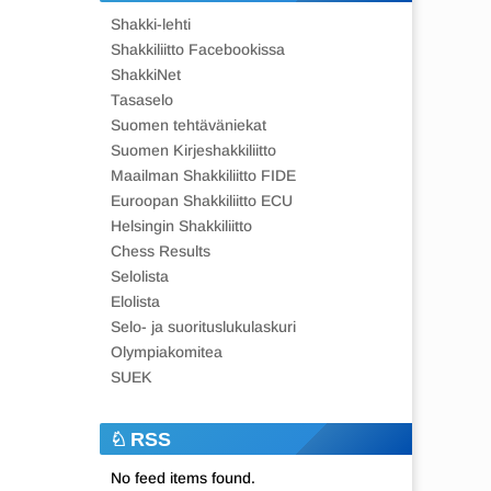
Shakki-lehti
Shakkiliitto Facebookissa
ShakkiNet
Tasaselo
Suomen tehtäväniekat
Suomen Kirjeshakkiliitto
Maailman Shakkiliitto FIDE
Euroopan Shakkiliitto ECU
Helsingin Shakkiliitto
Chess Results
Selolista
Elolista
Selo- ja suorituslukulaskuri
Olympiakomitea
SUEK
RSS
No feed items found.