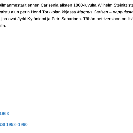
ilmanmestarit ennen Carlsenia alkaen 1800-luvulta Wilhelm Steinitzist
kaistu alun perin Henri Torkkolan kirjassa
Magnus Carlsen – nappulast
na ovat Jyrki Kytöniemi ja Petri Saharinen. Tähän nettiversioon on lisä
lta.
1963
USI 1958–1960