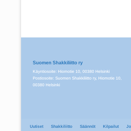
Suomen Shakkiliitto ry
Käyntiosoite: Hiomotie 10, 00380 Helsinki
Postiosoite: Suomen Shakkiliitto ry, Hiomotie 10,
00380 Helsinki
Uutiset
Shakkiliitto
Säännöt
Kilpailut
J