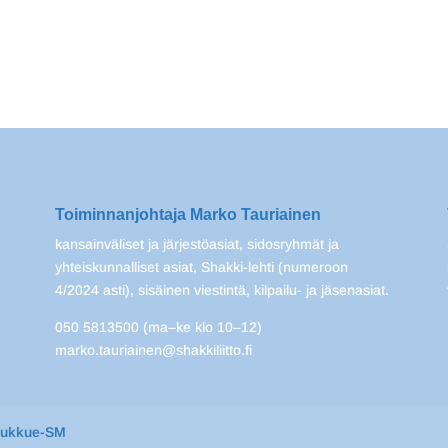
Toiminnanjohtaja Marko Tauriainen
kansainväliset ja järjestöasiat, sidosryhmät ja
yhteiskunnalliset asiat, Shakki-lehti (numeroon
4/2024 asti), sisäinen viestintä, kilpailu- ja jäsenasiat.
050 5813500 (ma–ke klo 10–12)
marko.tauriainen@shakkiliitto.fi
oukkue-SM