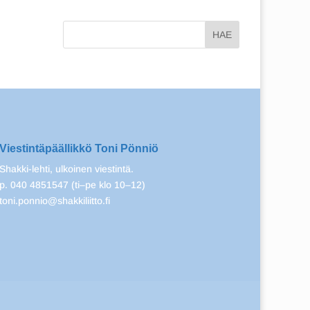
Viestintäpäällikkö Toni Pönniö
Shakki-lehti, ulkoinen viestintä.
p. 040 4851547 (ti–pe klo 10–12)
toni.ponnio@shakkiliitto.fi