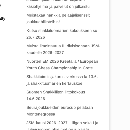
a
käsiohjelma ja palvelut on julkaistu
a
Muistakaa hankkia pelaajalisenssit
tty
joukkuebliksteihin!
Kutsu shakkituomarien kokoukseen su
26.7.2026
Muista ilmoittautua III divisioonaan JSM-
kaudelle 2026–2027
Nuorten EM 2026 Kreetalla / European
Youth Chess Championship in Crete
Shakkitoimitsijakurssi verkossa la 13.6.
ja shakkituomarien kertauskoe
Suomen Shakkiliiton liittokokous
14.6.2026
Seurajoukkueiden eurocup pelataan
Montenegrossa
JSM-kausi 2026–2027 – liigan sekä I ja
II divisioonan ohjelmat on julkaistu