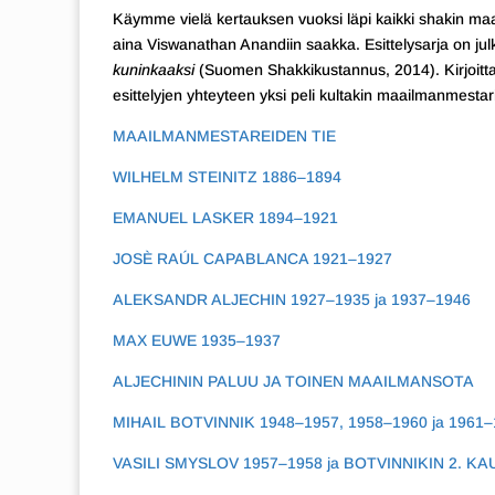
Käymme vielä kertauksen vuoksi läpi kaikki shakin maa
aina Viswanathan Anandiin saakka. Esittelysarja on jul
kuninkaaksi
(Suomen Shakkikustannus, 2014). Kirjoittaji
esittelyjen yhteyteen yksi peli kultakin maailmanmestari
MAAILMANMESTAREIDEN TIE
WILHELM STEINITZ 1886–1894
EMANUEL LASKER 1894–1921
JOSÈ RAÚL CAPABLANCA 1921–1927
ALEKSANDR ALJECHIN 1927–1935 ja 1937–1946
MAX EUWE 1935–1937
ALJECHININ PALUU JA TOINEN MAAILMANSOTA
MIHAIL BOTVINNIK 1948–1957, 1958–1960 ja 1961–
VASILI SMYSLOV 1957–1958 ja BOTVINNIKIN 2. KA