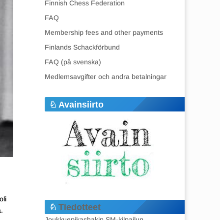
Finnish Chess Federation
FAQ
Membership fees and other payments
Finlands Schackförbund
FAQ (på svenska)
Medlemsavgifter och andra betalningar
Avainsiirto
oli
Tiedotteet
.
Joukkuepikashakin SM-kilpailun