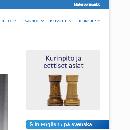
Materiaalipankki
LIITTO
SÄÄNNÖT
KILPAILUT
JOUKKUE-SM
in English / på svenska