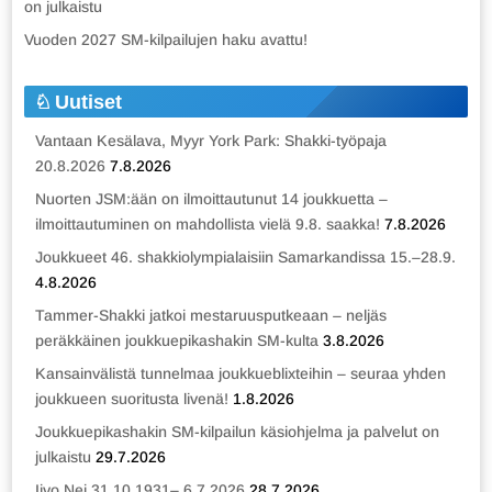
on julkaistu
Vuoden 2027 SM-kilpailujen haku avattu!
Uutiset
Vantaan Kesälava, Myyr York Park: Shakki-työpaja
20.8.2026
7.8.2026
Nuorten JSM:ään on ilmoittautunut 14 joukkuetta –
ilmoittautuminen on mahdollista vielä 9.8. saakka!
7.8.2026
Joukkueet 46. shakkiolympialaisiin Samarkandissa 15.–28.9.
4.8.2026
Tammer-Shakki jatkoi mestaruusputkeaan – neljäs
peräkkäinen joukkuepikashakin SM-kulta
3.8.2026
Kansainvälistä tunnelmaa joukkueblixteihin – seuraa yhden
joukkueen suoritusta livenä!
1.8.2026
Joukkuepikashakin SM-kilpailun käsiohjelma ja palvelut on
julkaistu
29.7.2026
Iivo Nei 31.10.1931– 6.7.2026
28.7.2026