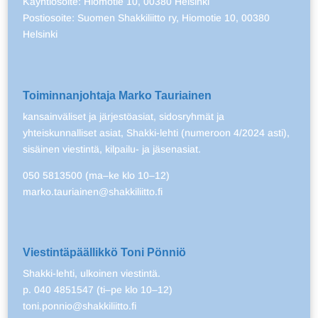
Käyntiosoite: Hiomotie 10, 00380 Helsinki
Postiosoite: Suomen Shakkiliitto ry, Hiomotie 10, 00380
Helsinki
Toiminnanjohtaja Marko Tauriainen
kansainväliset ja järjestöasiat, sidosryhmät ja
yhteiskunnalliset asiat, Shakki-lehti (numeroon 4/2024 asti),
sisäinen viestintä, kilpailu- ja jäsenasiat.
050 5813500 (ma–ke klo 10–12)
marko.tauriainen@shakkiliitto.fi
Viestintäpäällikkö Toni Pönniö
Shakki-lehti, ulkoinen viestintä.
p. 040 4851547 (ti–pe klo 10–12)
toni.ponnio@shakkiliitto.fi