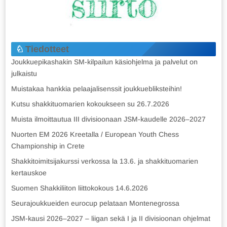
Tiedotteet
Joukkuepikashakin SM-kilpailun käsiohjelma ja palvelut on
julkaistu
Muistakaa hankkia pelaajalisenssit joukkuebliksteihin!
Kutsu shakkituomarien kokoukseen su 26.7.2026
Muista ilmoittautua III divisioonaan JSM-kaudelle 2026–2027
Nuorten EM 2026 Kreetalla / European Youth Chess
Championship in Crete
Shakkitoimitsijakurssi verkossa la 13.6. ja shakkituomarien
kertauskoe
Suomen Shakkiliiton liittokokous 14.6.2026
Seurajoukkueiden eurocup pelataan Montenegrossa
JSM-kausi 2026–2027 – liigan sekä I ja II divisioonan ohjelmat