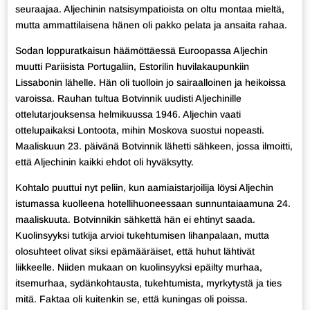
seuraajaa. Aljechinin natsisympatioista on oltu montaa mieltä,
mutta ammattilaisena hänen oli pakko pelata ja ansaita rahaa.
Sodan loppuratkaisun häämöttäessä Euroopassa Aljechin
muutti Pariisista Portugaliin, Estorilin huvilakaupunkiin
Lissabonin lähelle. Hän oli tuolloin jo sairaalloinen ja heikoissa
varoissa. Rauhan tultua Botvinnik uudisti Aljechinille
ottelutarjouksensa helmikuussa 1946. Aljechin vaati
ottelupaikaksi Lontoota, mihin Moskova suostui nopeasti.
Maaliskuun 23. päivänä Botvinnik lähetti sähkeen, jossa ilmoitti,
että Aljechinin kaikki ehdot oli hyväksytty.
Kohtalo puuttui nyt peliin, kun aamiaistarjoilija löysi Aljechin
istumassa kuolleena hotellihuoneessaan sunnuntaiaamuna 24.
maaliskuuta. Botvinnikin sähkettä hän ei ehtinyt saada.
Kuolinsyyksi tutkija arvioi tukehtumisen lihanpalaan, mutta
olosuhteet olivat siksi epämääräiset, että huhut lähtivät
liikkeelle. Niiden mukaan on kuolinsyyksi epäilty murhaa,
itsemurhaa, sydänkohtausta, tukehtumista, myrkytystä ja ties
mitä. Faktaa oli kuitenkin se, että kuningas oli poissa.