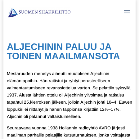
ALJECHININ PALUU JA
TOINEN MAAILMANSOTA
Mestaruuden menetys aiheutti muutoksen Aljechinin
elämäntapoihin. Hän raitistui ja ryhtyi perusteelliseen
valmentautumiseen revanssiottelua varten. Se pelattiin syksyllä
1937. Alusta lähtien ottelu oli Aljechinin ylivoimaa ja ratkaisu
tapahtui 25.kierroksen jälkeen, jolloin Aljechin johti 10–4. Euwen
loppukiri ei riittänyt ja hänen tappionsa kirjattiin 12½–17½.
Aljechin oli palannut valtaistuimelleen.
Seuraavana vuonna 1938 Hollannin radioyhtiö AVRO järjesti
maailman parhaille pelaajille kutsuturnauksen, jonka voittajasta