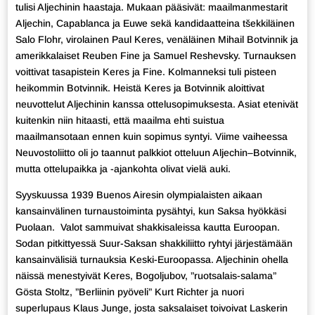
tulisi Aljechinin haastaja. Mukaan pääsivät: maailmanmestarit
Aljechin, Capablanca ja Euwe sekä kandidaatteina tšekkiläinen
Salo Flohr, virolainen Paul Keres, venäläinen Mihail Botvinnik ja
amerikkalaiset Reuben Fine ja Samuel Reshevsky. Turnauksen
voittivat tasapistein Keres ja Fine. Kolmanneksi tuli pisteen
heikommin Botvinnik. Heistä Keres ja Botvinnik aloittivat
neuvottelut Aljechinin kanssa ottelusopimuksesta. Asiat etenivät
kuitenkin niin hitaasti, että maailma ehti suistua
maailmansotaan ennen kuin sopimus syntyi. Viime vaiheessa
Neuvostoliitto oli jo taannut palkkiot otteluun Aljechin–Botvinnik,
mutta ottelupaikka ja -ajankohta olivat vielä auki.
Syyskuussa 1939 Buenos Airesin olympialaisten aikaan
kansainvälinen turnaustoiminta pysähtyi, kun Saksa hyökkäsi
Puolaan. Valot sammuivat shakkisaleissa kautta Euroopan.
Sodan pitkittyessä Suur-Saksan shakkiliitto ryhtyi järjestämään
kansainvälisiä turnauksia Keski-Euroopassa. Aljechinin ohella
näissä menestyivät Keres, Bogoljubov, ”ruotsalais-salama”
Gösta Stoltz, ”Berliinin pyöveli” Kurt Richter ja nuori
superlupaus Klaus Junge, josta saksalaiset toivoivat Laskerin