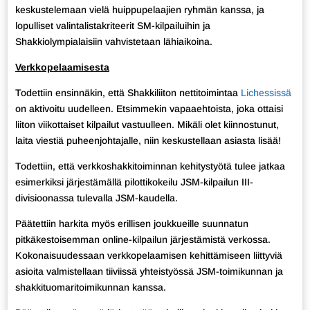
keskustelemaan vielä huippupelaajien ryhmän kanssa, ja
lopulliset valintalistakriteerit SM-kilpailuihin ja
Shakkiolympialaisiin vahvistetaan lähiaikoina.
Verkkopelaamisesta
Todettiin ensinnäkin, että Shakkiliiton nettitoimintaa
Lichessissä
on aktivoitu uudelleen. Etsimmekin vapaaehtoista, joka ottaisi
liiton viikottaiset kilpailut vastuulleen. Mikäli olet kiinnostunut,
laita viestiä puheenjohtajalle, niin keskustellaan asiasta lisää!
Todettiin, että verkkoshakkitoiminnan kehitystyötä tulee jatkaa
esimerkiksi järjestämällä pilottikokeilu JSM-kilpailun III-
divisioonassa tulevalla JSM-kaudella.
Päätettiin harkita myös erillisen joukkueille suunnatun
pitkäkestoisemman online-kilpailun järjestämistä verkossa.
Kokonaisuudessaan verkkopelaamisen kehittämiseen liittyviä
asioita valmistellaan tiiviissä yhteistyössä JSM-toimikunnan ja
shakkituomaritoimikunnan kanssa.