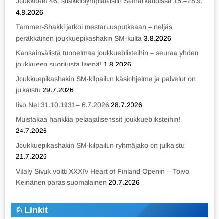
Joukkueet 46. shakkiolympialaisiin Samarkandissa 15.–28.9.
4.8.2026
Tammer-Shakki jatkoi mestaruusputkeaan – neljäs
peräkkäinen joukkuepikashakin SM-kulta
3.8.2026
Kansainvälistä tunnelmaa joukkueblixteihin – seuraa yhden
joukkueen suoritusta livenä!
1.8.2026
Joukkuepikashakin SM-kilpailun käsiohjelma ja palvelut on
julkaistu
29.7.2026
Iivo Nei 31.10.1931– 6.7.2026
28.7.2026
Muistakaa hankkia pelaajalisenssit joukkuebliksteihin!
24.7.2026
Joukkuepikashakin SM-kilpailun ryhmäjako on julkaistu
21.7.2026
Vitaly Sivuk voitti XXXIV Heart of Finland Openin – Toivo
Keinänen paras suomalainen
20.7.2026
Linkit