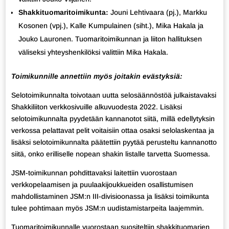
Shakkituomaritoimikunta:
Jouni Lehtivaara (pj.), Markku
Kosonen (vpj.), Kalle Kumpulainen (siht.), Mika Hakala ja
Jouko Lauronen. Tuomaritoimikunnan ja liiton hallituksen
väliseksi yhteyshenkilöksi valittiin Mika Hakala.
Toimikunnille annettiin myös joitakin evästyksiä:
Selotoimikunnalta toivotaan uutta selosäännöstöä julkaistavaksi
Shakkiliiton verkkosivuille alkuvuodesta 2022. Lisäksi
selotoimikunnalta pyydetään kannanotot siitä, millä edellytyksin
verkossa pelattavat pelit voitaisiin ottaa osaksi selolaskentaa ja
lisäksi selotoimikunnalta päätettiin pyytää perusteltu kannanotto
siitä, onko erilliselle nopean shakin listalle tarvetta Suomessa.
JSM-toimikunnan pohdittavaksi laitettiin vuorostaan
verkkopelaamisen ja puulaakijoukkueiden osallistumisen
mahdollistaminen JSM:n III-divisioonassa ja lisäksi toimikunta
tulee pohtimaan myös JSM:n uudistamistarpeita laajemmin.
Tuomaritoimikunnalle vuorostaan suositeltiin shakkituomarien