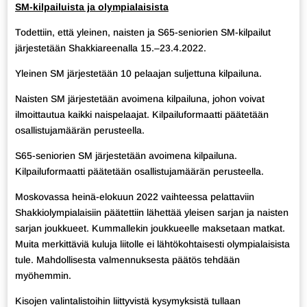
SM-kilpailuista ja olympialaisista
Todettiin, että yleinen, naisten ja S65-seniorien SM-kilpailut
järjestetään Shakkiareenalla 15.–23.4.2022.
Yleinen SM järjestetään 10 pelaajan suljettuna kilpailuna.
Naisten SM järjestetään avoimena kilpailuna, johon voivat
ilmoittautua kaikki naispelaajat. Kilpailuformaatti päätetään
osallistujamäärän perusteella.
S65-seniorien SM järjestetään avoimena kilpailuna.
Kilpailuformaatti päätetään osallistujamäärän perusteella.
Moskovassa heinä-elokuun 2022 vaihteessa pelattaviin
Shakkiolympialaisiin päätettiin lähettää yleisen sarjan ja naisten
sarjan joukkueet. Kummallekin joukkueelle maksetaan matkat.
Muita merkittäviä kuluja liitolle ei lähtökohtaisesti olympialaisista
tule. Mahdollisesta valmennuksesta päätös tehdään
myöhemmin.
Kisojen valintalistoihin liittyvistä kysymyksistä tullaan