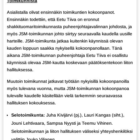
Toimikunnista
Asialistalla olivat ensinnäkin toimikuntien kokoonpanot.
Ensinnäkin todettiin, että Eetu Tiiva on eronnut
shakkituomaritoimikunnasta puheenjohtajavalinnan johdosta, ja
myös JSM-toimikunnan johto siirtyy seuraavalla kaudella uusille
harteille. JSM-toimikunta jatkaa kuitenkin käynnissä olevan
kauden loppuun saakka nykyisellä kokoonpanollaan. Tänä
aikana JSM-toimikunnan puheenjohtaja Eetu Tiiva ei osallistu
käynnissä olevaa JSM-kautta koskevaan päätöksentekoon liiton
hallituksessa.
Muutoin toimikunnat jatkavat työtään nykyisillä kokoonpanoilla
myös tulevana vuonna, mutta JSM-toimikunnan kokoonpanoa
tulevalle kaudelle käsitellään vielä tarkemmin seuraavassa
hallituksen kokouksessa.
Selotoimikunta:
Juha Kivijärvi (pj.), Lauri Kangas (siht.),
Jouni Lehtivaara, Sampsa Nyysti ja Teemu Vihinen.
Selotoimikunnan ja liiton hallituksen väliseksi yhteyshenkilöksi
valittiin Jouko Viljanen.