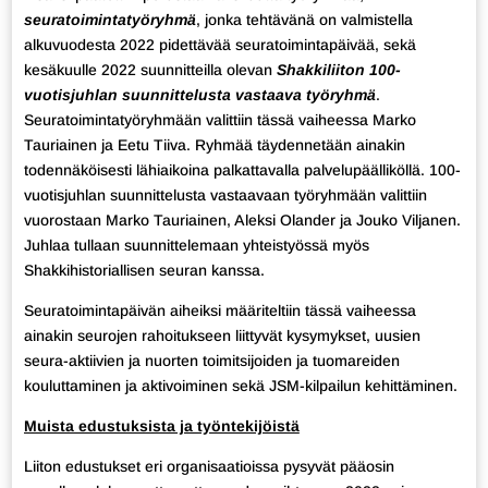
seuratoimintatyöryhmä
, jonka tehtävänä on valmistella
alkuvuodesta 2022 pidettävää seuratoimintapäivää, sekä
kesäkuulle 2022 suunnitteilla olevan
Shakkiliiton 100-
vuotisjuhlan suunnittelusta vastaava työryhmä
.
Seuratoimintatyöryhmään valittiin tässä vaiheessa Marko
Tauriainen ja Eetu Tiiva. Ryhmää täydennetään ainakin
todennäköisesti lähiaikoina palkattavalla palvelupäälliköllä. 100-
vuotisjuhlan suunnittelusta vastaavaan työryhmään valittiin
vuorostaan Marko Tauriainen, Aleksi Olander ja Jouko Viljanen.
Juhlaa tullaan suunnittelemaan yhteistyössä myös
Shakkihistoriallisen seuran kanssa.
Seuratoimintapäivän aiheiksi määriteltiin tässä vaiheessa
ainakin seurojen rahoitukseen liittyvät kysymykset, uusien
seura-aktiivien ja nuorten toimitsijoiden ja tuomareiden
kouluttaminen ja aktivoiminen sekä JSM-kilpailun kehittäminen.
Muista edustuksista ja työntekijöistä
Liiton edustukset eri organisaatioissa pysyvät pääosin