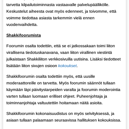
tarvetta kilpailutoiminnasta vastaavalle palvelupäällikölle.
Keskustelut aiheesta ovat myös edenneet, ja toivomme, että
voimme tiedottaa asiasta tarkemmin vielä ennen
vuodenvaihdetta.
Shakkifoorumista
Foorumin osalta todettiin, että se ei jatkossakaan toimi liiton
virallisena tiedotuskanavana, vaan liiton virallinen viestintä
julkaistaan Shakkiliiton verkkosivuilla uutisina. Lisäksi tiedotteet
lisätään liiton sivujen osioon
kokoukset
.
Shakkifoorumin osalta todettiin myös, että uusille
moderaattoreille on tarvetta. Myös foorumin säännöt tullaan
käymään läpi päivitystarpeiden varalta ja foorumin moderointia
varten tullaan luomaan erilliset ohjeet. Puheenjohtaja ja
toiminnanjohtaja valtuutettiin hoitamaan näitä asioita.
Shakkifoorumin kokonaisuudistus on myös selvityksessä, ja
asiaan tullaan palaamaan seuraavissa hallituksen kokouksissa.