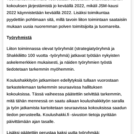
kokouksen järjestämistä jo keväällä 2022, mikäli JSM-kausi
2022 käynnistetään keväällä 2022. Lisäksi toimikuntaa
pyydettiin pohtimaan sitä, millä tavoin liiton toimintaan saataisiin
mukaan uusia nuoremman polven toimitsijoita ja tuomareita.
T
yöryhmistä
Liiton toiminnassa olevat työryhmät (strategiatyöryhmä ja
Shakkiliitto 100 vuotta -työryhmä) jatkavat työtään nykyisten
askelemerkkien mukaisesti, ja näiden työryhmien työstä
tiedotetaan tarkemmin myöhemmin.
Koulushakkityön jatkamisen edellytyksiä tullaan vuorostaan
tarkastelemaan tarkemmin seuraavissa hallituksen
kokouksissa. Tässä vaiheessa päätettiin selvittää tarkemmin,
mitä tähän mennessä on saatu aikaan koulushakkityön saralla
ja työn jatkamista kartoitetaan seuraavissa kokouksissa saadun
tiedon perusteella. Koulushakki.fi -sivuston tietoja pyritään
päivittämään ajan tasalle.
Lisäksi päätettiin perustaa kaksi uutta työryhmää;