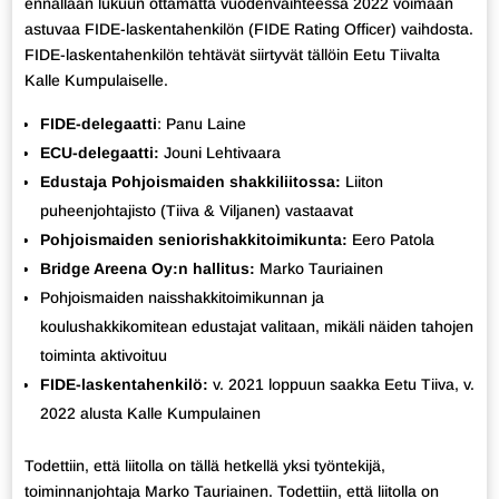
ennallaan lukuun ottamatta vuodenvaihteessa 2022 voimaan
astuvaa FIDE-laskentahenkilön (FIDE Rating Officer) vaihdosta.
FIDE-laskentahenkilön tehtävät siirtyvät tällöin Eetu Tiivalta
Kalle Kumpulaiselle.
FIDE-delegaatti
: Panu Laine
ECU-delegaatti:
Jouni Lehtivaara
Edustaja Pohjoismaiden shakkiliitossa:
Liiton
puheenjohtajisto (Tiiva & Viljanen) vastaavat
Pohjoismaiden seniorishakkitoimikunta:
Eero Patola
Bridge Areena Oy:n hallitus:
Marko Tauriainen
Pohjoismaiden naisshakkitoimikunnan ja
koulushakkikomitean edustajat valitaan, mikäli näiden tahojen
toiminta aktivoituu
FIDE-laskentahenkilö:
v. 2021 loppuun saakka Eetu Tiiva, v.
2022 alusta Kalle Kumpulainen
Todettiin, että liitolla on tällä hetkellä yksi työntekijä,
toiminnanjohtaja Marko Tauriainen. Todettiin, että liitolla on