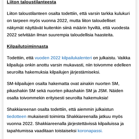
Liiton taloustilanteesta
Liiton taloustilanteen osalta todettiin, että varsin tarkka kulukuri
on tarpeen myös vuonna 2022, mutta liiton taloudelliset
näkymät näyttävät kuitenkin siinä määrin hyviltä, että vuodesta
2022 selvitään ilman suurempia taloudellisia haasteita.
Kilpailutoiminnasta
Todettiin, että
vuoden 2022 kilpailukalenteri
on julkaistu. Vaikka
kilpailuja onkin anottu varsin mukavasti, niin toivomme edelleen
seuroilta hakemuksia kilpailujen järjestämiseksi.
SM-kilpailujen osalta hakematta ovat ainakin nuorten SM,
pikashakin SM sekä nuorten pikashakin SM ja JSM. Näiden
osalta toivommekin erityisesti seuroilta hakemuksia!
Shakkiareenan osalta todettiin, että aiemmin julkaistun
tiedotteen
mukaisesti toiminta Shakkiareenalla jatkuu myös
vuonna 2022. Shakkiareenalla järjestettävissä kilpailuissa ja
tapahtumissa vaaditaan toistaiseksi
koronapassi.