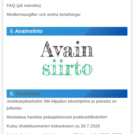
FAQ (på svenska)
Medlemsavgifter och andra betalningar
Avainsiirto
Tiedotteet
Joukkuepikashakin SM-kilpailun käsiohjelma ja palvelut on
julkaistu
Muistakaa hankkia pelaajalisenssit joukkuebliksteihin!
Kutsu shakkituomarien kokoukseen su 26.7.2026