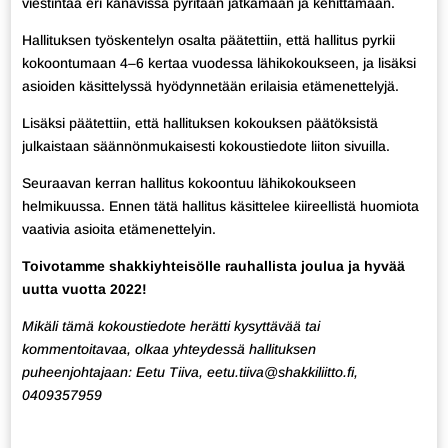
viestintää eri kanavissa pyritään jatkamaan ja kehittämään.
Hallituksen työskentelyn osalta päätettiin, että hallitus pyrkii
kokoontumaan 4–6 kertaa vuodessa lähikokoukseen, ja lisäksi
asioiden käsittelyssä hyödynnetään erilaisia etämenettelyjä.
Lisäksi päätettiin, että hallituksen kokouksen päätöksistä
julkaistaan säännönmukaisesti kokoustiedote liiton sivuilla.
Seuraavan kerran hallitus kokoontuu lähikokoukseen
helmikuussa. Ennen tätä hallitus käsittelee kiireellistä huomiota
vaativia asioita etämenettelyin.
Toivotamme shakkiyhteisölle rauhallista joulua ja hyvää
uutta vuotta 2022!
Mikäli tämä kokoustiedote herätti kysyttävää tai
kommentoitavaa, olkaa yhteydessä hallituksen
puheenjohtajaan: Eetu Tiiva, eetu.tiiva@shakkiliitto.fi,
0409357959