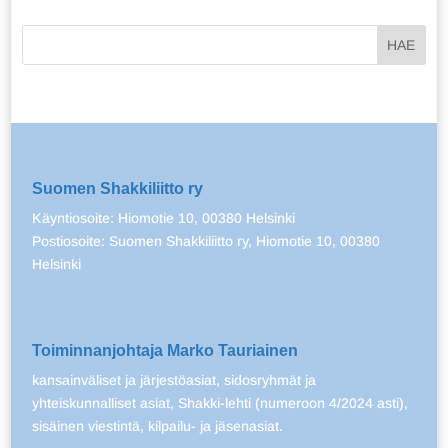
Suomen Shakkiliitto ry
Käyntiosoite: Hiomotie 10, 00380 Helsinki
Postiosoite: Suomen Shakkiliitto ry, Hiomotie 10, 00380
Helsinki
Toiminnanjohtaja Marko Tauriainen
kansainväliset ja järjestöasiat, sidosryhmät ja
yhteiskunnalliset asiat, Shakki-lehti (numeroon 4/2024 asti),
sisäinen viestintä, kilpailu- ja jäsenasiat.