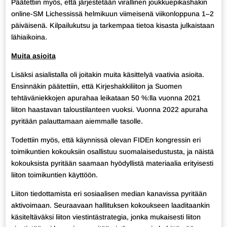
Päätettiin myös, että järjestetään virallinen joukkuepikashakin
online-SM Lichessissä helmikuun viimeisenä viikonloppuna 1–2
päiväisenä. Kilpailukutsu ja tarkempaa tietoa kisasta julkaistaan
lähiaikoina.
Muita asioita
Lisäksi asialistalla oli joitakin muita käsittelyä vaativia asioita.
Ensinnäkin päätettiin, että Kirjeshakkiliiton ja Suomen
tehtäväniekkojen apurahaa leikataan 50 %:lla vuonna 2021
liiton haastavan taloustilanteen vuoksi. Vuonna 2022 apuraha
pyritään palauttamaan aiemmalle tasolle.
Todettiin myös, että käynnissä olevan FIDEn kongressin eri
toimikuntien kokouksiin osallistuu suomalaisedustusta, ja näistä
kokouksista pyritään saamaan hyödyllistä materiaalia erityisesti
liiton toimikuntien käyttöön.
Liiton tiedottamista eri sosiaalisen median kanavissa pyritään
aktivoimaan. Seuraavaan hallituksen kokoukseen laaditaankin
käsiteltäväksi liiton viestintästrategia, jonka mukaisesti liiton