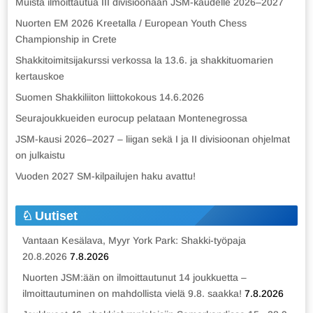
Muista ilmoittautua III divisioonaan JSM-kaudelle 2026–2027
Nuorten EM 2026 Kreetalla / European Youth Chess
Championship in Crete
Shakkitoimitsijakurssi verkossa la 13.6. ja shakkituomarien
kertauskoe
Suomen Shakkiliiton liittokokous 14.6.2026
Seurajoukkueiden eurocup pelataan Montenegrossa
JSM-kausi 2026–2027 – liigan sekä I ja II divisioonan ohjelmat
on julkaistu
Vuoden 2027 SM-kilpailujen haku avattu!
Uutiset
Vantaan Kesälava, Myyr York Park: Shakki-työpaja
20.8.2026
7.8.2026
Nuorten JSM:ään on ilmoittautunut 14 joukkuetta –
ilmoittautuminen on mahdollista vielä 9.8. saakka!
7.8.2026