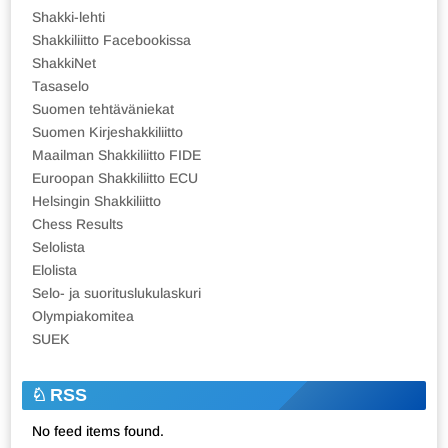
Shakki-lehti
Shakkiliitto Facebookissa
ShakkiNet
Tasaselo
Suomen tehtäväniekat
Suomen Kirjeshakkiliitto
Maailman Shakkiliitto FIDE
Euroopan Shakkiliitto ECU
Helsingin Shakkiliitto
Chess Results
Selolista
Elolista
Selo- ja suorituslukulaskuri
Olympiakomitea
SUEK
RSS
No feed items found.