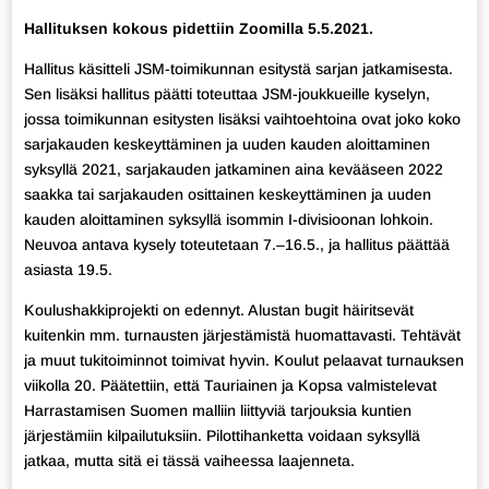
Hallituksen kokous pidettiin Zoomilla 5.5.2021.
Hallitus käsitteli JSM-toimikunnan esitystä sarjan jatkamisesta.
Sen lisäksi hallitus päätti toteuttaa JSM-joukkueille kyselyn,
jossa toimikunnan esitysten lisäksi vaihtoehtoina ovat joko koko
sarjakauden keskeyttäminen ja uuden kauden aloittaminen
syksyllä 2021, sarjakauden jatkaminen aina kevääseen 2022
saakka tai sarjakauden osittainen keskeyttäminen ja uuden
kauden aloittaminen syksyllä isommin I-divisioonan lohkoin.
Neuvoa antava kysely toteutetaan 7.–16.5., ja hallitus päättää
asiasta 19.5.
Koulushakkiprojekti on edennyt. Alustan bugit häiritsevät
kuitenkin mm. turnausten järjestämistä huomattavasti. Tehtävät
ja muut tukitoiminnot toimivat hyvin. Koulut pelaavat turnauksen
viikolla 20. Päätettiin, että Tauriainen ja Kopsa valmistelevat
Harrastamisen Suomen malliin liittyviä tarjouksia kuntien
järjestämiin kilpailutuksiin. Pilottihanketta voidaan syksyllä
jatkaa, mutta sitä ei tässä vaiheessa laajenneta.