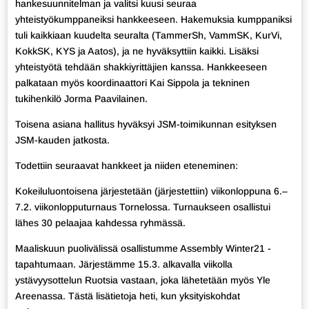
hankesuunnitelman ja valitsi kuusi seuraa
yhteistyökumppaneiksi hankkeeseen. Hakemuksia kumppaniksi
tuli kaikkiaan kuudelta seuralta (TammerSh, VammSK, KurVi,
KokkSK, KYS ja Aatos), ja ne hyväksyttiin kaikki. Lisäksi
yhteistyötä tehdään shakkiyrittäjien kanssa. Hankkeeseen
palkataan myös koordinaattori Kai Sippola ja tekninen
tukihenkilö Jorma Paavilainen.
Toisena asiana hallitus hyväksyi JSM-toimikunnan esityksen
JSM-kauden jatkosta.
Todettiin seuraavat hankkeet ja niiden eteneminen:
Kokeiluluontoisena järjestetään (järjestettiin) viikonloppuna 6.–
7.2. viikonlopputurnaus Tornelossa. Turnaukseen osallistui
lähes 30 pelaajaa kahdessa ryhmässä.
Maaliskuun puolivälissä osallistumme Assembly Winter21 -
tapahtumaan. Järjestämme 15.3. alkavalla viikolla
ystävyysottelun Ruotsia vastaan, joka lähetetään myös Yle
Areenassa. Tästä lisätietoja heti, kun yksityiskohdat