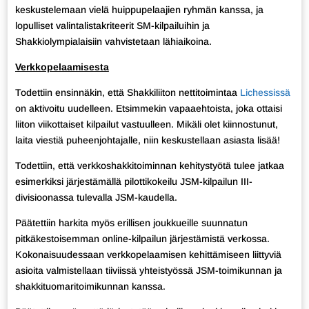
keskustelemaan vielä huippupelaajien ryhmän kanssa, ja
lopulliset valintalistakriteerit SM-kilpailuihin ja
Shakkiolympialaisiin vahvistetaan lähiaikoina.
Verkkopelaamisesta
Todettiin ensinnäkin, että Shakkiliiton nettitoimintaa
Lichessissä
on aktivoitu uudelleen. Etsimmekin vapaaehtoista, joka ottaisi
liiton viikottaiset kilpailut vastuulleen. Mikäli olet kiinnostunut,
laita viestiä puheenjohtajalle, niin keskustellaan asiasta lisää!
Todettiin, että verkkoshakkitoiminnan kehitystyötä tulee jatkaa
esimerkiksi järjestämällä pilottikokeilu JSM-kilpailun III-
divisioonassa tulevalla JSM-kaudella.
Päätettiin harkita myös erillisen joukkueille suunnatun
pitkäkestoisemman online-kilpailun järjestämistä verkossa.
Kokonaisuudessaan verkkopelaamisen kehittämiseen liittyviä
asioita valmistellaan tiiviissä yhteistyössä JSM-toimikunnan ja
shakkituomaritoimikunnan kanssa.