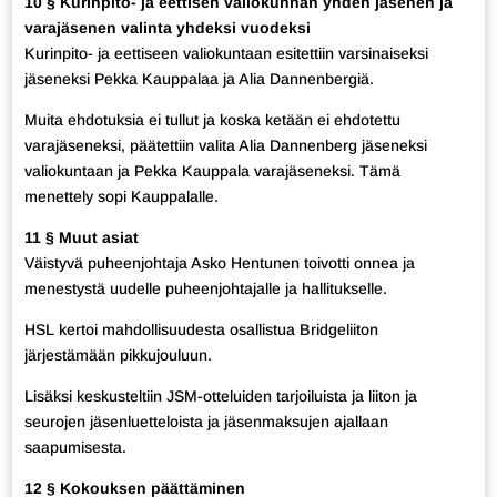
10 § Kurinpito- ja eettisen valiokunnan yhden jäsenen ja
varajäsenen valinta yhdeksi vuodeksi
Kurinpito- ja eettiseen valiokuntaan esitettiin varsinaiseksi
jäseneksi Pekka Kauppalaa ja Alia Dannenbergiä.
Muita ehdotuksia ei tullut ja koska ketään ei ehdotettu
varajäseneksi, päätettiin valita Alia Dannenberg jäseneksi
valiokuntaan ja Pekka Kauppala varajäseneksi. Tämä
menettely sopi Kauppalalle.
11 § Muut asiat
Väistyvä puheenjohtaja Asko Hentunen toivotti onnea ja
menestystä uudelle puheenjohtajalle ja hallitukselle.
HSL kertoi mahdollisuudesta osallistua Bridgeliiton
järjestämään pikkujouluun.
Lisäksi keskusteltiin JSM-otteluiden tarjoiluista ja liiton ja
seurojen jäsenluetteloista ja jäsenmaksujen ajallaan
saapumisesta.
12 § Kokouksen päättäminen