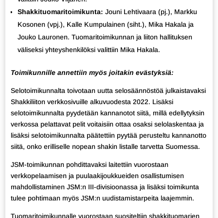
Shakkituomaritoimikunta:
Jouni Lehtivaara (pj.), Markku
Kosonen (vpj.), Kalle Kumpulainen (siht.), Mika Hakala ja
Jouko Lauronen. Tuomaritoimikunnan ja liiton hallituksen
väliseksi yhteyshenkilöksi valittiin Mika Hakala.
Toimikunnille annettiin myös joitakin evästyksiä:
Selotoimikunnalta toivotaan uutta selosäännöstöä julkaistavaksi
Shakkiliiton verkkosivuille alkuvuodesta 2022. Lisäksi
selotoimikunnalta pyydetään kannanotot siitä, millä edellytyksin
verkossa pelattavat pelit voitaisiin ottaa osaksi selolaskentaa ja
lisäksi selotoimikunnalta päätettiin pyytää perusteltu kannanotto
siitä, onko erilliselle nopean shakin listalle tarvetta Suomessa.
JSM-toimikunnan pohdittavaksi laitettiin vuorostaan
verkkopelaamisen ja puulaakijoukkueiden osallistumisen
mahdollistaminen JSM:n III-divisioonassa ja lisäksi toimikunta
tulee pohtimaan myös JSM:n uudistamistarpeita laajemmin.
Tuomaritoimikunnalle vuorostaan suositeltiin shakkituomarien