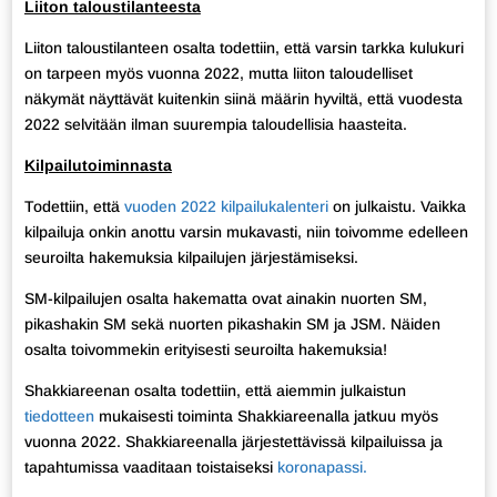
Liiton taloustilanteesta
Liiton taloustilanteen osalta todettiin, että varsin tarkka kulukuri
on tarpeen myös vuonna 2022, mutta liiton taloudelliset
näkymät näyttävät kuitenkin siinä määrin hyviltä, että vuodesta
2022 selvitään ilman suurempia taloudellisia haasteita.
Kilpailutoiminnasta
Todettiin, että
vuoden 2022 kilpailukalenteri
on julkaistu. Vaikka
kilpailuja onkin anottu varsin mukavasti, niin toivomme edelleen
seuroilta hakemuksia kilpailujen järjestämiseksi.
SM-kilpailujen osalta hakematta ovat ainakin nuorten SM,
pikashakin SM sekä nuorten pikashakin SM ja JSM. Näiden
osalta toivommekin erityisesti seuroilta hakemuksia!
Shakkiareenan osalta todettiin, että aiemmin julkaistun
tiedotteen
mukaisesti toiminta Shakkiareenalla jatkuu myös
vuonna 2022. Shakkiareenalla järjestettävissä kilpailuissa ja
tapahtumissa vaaditaan toistaiseksi
koronapassi.