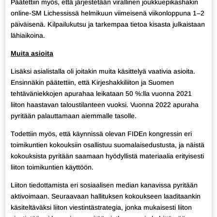
Päätettiin myös, että järjestetään virallinen joukkuepikashakin
online-SM Lichessissä helmikuun viimeisenä viikonloppuna 1–2
päiväisenä. Kilpailukutsu ja tarkempaa tietoa kisasta julkaistaan
lähiaikoina.
Muita asioita
Lisäksi asialistalla oli joitakin muita käsittelyä vaativia asioita.
Ensinnäkin päätettiin, että Kirjeshakkiliiton ja Suomen
tehtäväniekkojen apurahaa leikataan 50 %:lla vuonna 2021
liiton haastavan taloustilanteen vuoksi. Vuonna 2022 apuraha
pyritään palauttamaan aiemmalle tasolle.
Todettiin myös, että käynnissä olevan FIDEn kongressin eri
toimikuntien kokouksiin osallistuu suomalaisedustusta, ja näistä
kokouksista pyritään saamaan hyödyllistä materiaalia erityisesti
liiton toimikuntien käyttöön.
Liiton tiedottamista eri sosiaalisen median kanavissa pyritään
aktivoimaan. Seuraavaan hallituksen kokoukseen laaditaankin
käsiteltäväksi liiton viestintästrategia, jonka mukaisesti liiton