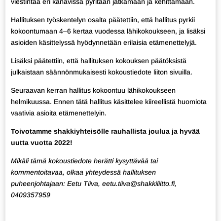
viestintää eri kanavissa pyritään jatkamaan ja kehittämään.
Hallituksen työskentelyn osalta päätettiin, että hallitus pyrkii
kokoontumaan 4–6 kertaa vuodessa lähikokoukseen, ja lisäksi
asioiden käsittelyssä hyödynnetään erilaisia etämenettelyjä.
Lisäksi päätettiin, että hallituksen kokouksen päätöksistä
julkaistaan säännönmukaisesti kokoustiedote liiton sivuilla.
Seuraavan kerran hallitus kokoontuu lähikokoukseen
helmikuussa. Ennen tätä hallitus käsittelee kiireellistä huomiota
vaativia asioita etämenettelyin.
Toivotamme shakkiyhteisölle rauhallista joulua ja hyvää
uutta vuotta 2022!
Mikäli tämä kokoustiedote herätti kysyttävää tai
kommentoitavaa, olkaa yhteydessä hallituksen
puheenjohtajaan: Eetu Tiiva, eetu.tiiva@shakkiliitto.fi,
0409357959