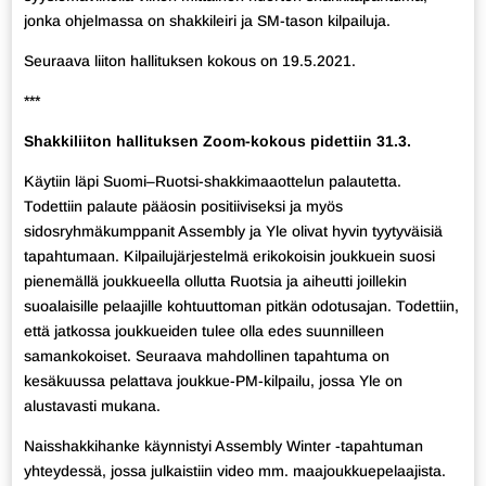
jonka ohjelmassa on shakkileiri ja SM-tason kilpailuja.
Seuraava liiton hallituksen kokous on 19.5.2021.
***
Shakkiliiton hallituksen Zoom-kokous pidettiin 31.3.
Käytiin läpi Suomi–Ruotsi-shakkimaaottelun palautetta.
Todettiin palaute pääosin positiiviseksi ja myös
sidosryhmäkumppanit Assembly ja Yle olivat hyvin tyytyväisiä
tapahtumaan. Kilpailujärjestelmä erikokoisin joukkuein suosi
pienemällä joukkueella ollutta Ruotsia ja aiheutti joillekin
suoalaisille pelaajille kohtuuttoman pitkän odotusajan. Todettiin,
että jatkossa joukkueiden tulee olla edes suunnilleen
samankokoiset. Seuraava mahdollinen tapahtuma on
kesäkuussa pelattava joukkue-PM-kilpailu, jossa Yle on
alustavasti mukana.
Naisshakkihanke käynnistyi Assembly Winter -tapahtuman
yhteydessä, jossa julkaistiin video mm. maajoukkuepelaajista.