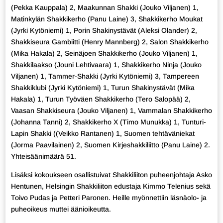
(Pekka Kauppala) 2, Maakunnan Shakki (Jouko Viljanen) 1,
Matinkylän Shakkikerho (Panu Laine) 3, Shakkikerho Moukat
(Jyrki Kytöniemi) 1, Porin Shakinystävät (Aleksi Olander) 2,
Shakkiseura Gambiitti (Henry Mannberg) 2, Salon Shakkikerho
(Mika Hakala) 2, Seinäjoen Shakkikerho (Jouko Viljanen) 1,
Shakkilaakso (Jouni Lehtivaara) 1, Shakkikerho Ninja (Jouko
Viljanen) 1, Tammer-Shakki (Jyrki Kytöniemi) 3, Tampereen
Shakkiklubi (Jyrki Kytöniemi) 1, Turun Shakinystävät (Mika
Hakala) 1, Turun Työväen Shakkikerho (Tero Salopää) 2,
Vaasan Shakkiseura (Jouko Viljanen) 1, Vammalan Shakkikerho
(Johanna Tanni) 2, Shakkikerho X (Timo Munukka) 1, Tunturi-
Lapin Shakki ((Veikko Rantanen) 1, Suomen tehtäväniekat
(Jorma Paavilainen) 2, Suomen Kirjeshakkiliitto (Panu Laine) 2.
Yhteisäänimäärä 51.
Lisäksi kokoukseen osallistuivat Shakkiliiton puheenjohtaja Asko
Hentunen, Helsingin Shakkiliiton edustaja Kimmo Telenius sekä
Toivo Pudas ja Petteri Paronen. Heille myönnettiin läsnäolo- ja
puheoikeus muttei äänioikeutta.