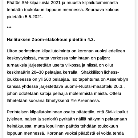
Päätös SM-kilpailuista 2021 ja muusta kilpailutoiminnasta
tehdään toukokuun loppuun mennessä. Seuraava kokous
pidetään 5.5.2021.
***
Hallituksen Zoom-etäkokous pidettiin 4.3.
Liiton perinteinen kilpailutoiminta on koronan vuoksi edelleen
keskeytyksissä, mutta verkossa toimintaan on paljon:
turnauksia järjestetään useita viikossa ja niissä on ollut
keskimäärin 20–30 pelaajaa kerralla. Shakkiliiton lichess-
joukkueessa on yli 500 pelaajaa. Iso tapahtuma on Assemblyn
kanssa yhdessä järjestettävä Suomi–Ruotsi-maaottelu 20.3.,
johon odotetaan satoja pelaajia molemmista maista. Ottelu
lähetetään suorana lähetyksenä Yle Areenassa.
Perinteisen kilpailutoiminnan osalta päätettiin, että SM-kilpailut
(yleinen, naiset ja seniorit) pyritään näillä näkymin pelaamaan
heinäkuussa, mutta lopullinen päätös tehdään toukokuun
loppuun mennessä. Koronan vuoksi päätöstä ei voida tehdä