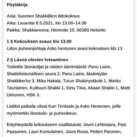
Pöytäkirja
Asia: Suomen Shakkiliiton liittokokous
Aika: Lauantai 8.5.2021, klo 13.00–14.36
Paikka: Shakkiareena, Hiomotie 10, 00380 Helsinki.
1 § Kokouksen avaus klo 13.00
Liiton puheenjohtaja Asko hentunen avasi kokouksen klo 13
2 § Läsnä olevien toteaminen
Todettiin läsnäolijat ja näiden äänimäärät: Panu Laine,
Shakkihistoriallinen seura 2, Panu Laine, Matinkylän
Shakkikerho 3, Mika Hakala, Turun Shakinystävät 1, Marko
Tauriainen, Kulttuuri-Shakki 1, Eetu Tiiva, Akaan Shakki 1, Matti
Uimonen, HSK 3.
Lisäksi paikalla olivat Kari Teräsalo ja Asko Hentunen, joille
myönnettiin läsnäolo- ja puheoikeus.
Etäyhteydellä kokoukseen osallistuivat: Jouni Lehtivaara, Pasi
Paasonen, Lauri Komulainen, Jouni Rossi, Petteri Paronen,