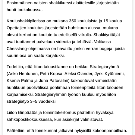
Ensimmäinen naisten shakkikurssi aloitteleville järjestetään
huhti-toukokuussa.
Koulushakkipilotissa on mukana 350 koululaista ja 15 koulua.
Opettajien koulutus järjestetään huhtikuun alussa, mukana
olevat kerhot on koulutettu edellisellä viikolla. Shakkiyrittäjät
ovat tuottaneet palveluun videoita ja tehtäviä. Valitussa
Chesslang-ohjelmassa on havaittu jonkin verran bugeja, joista
suurin osa on saatu korjatuksi.
Todettiin, että liiton taloustilanne on heikko. Strategiaryhmä
(Asko Hentunen, Petri Kopsa, Aleksi Olander, Jyrki Kytöniemi,
Ksenia Palmu ja Juha Patosalmi) kokoontuvat viimeistään
huhtikuun puolivälissä pohtimaan toimenpiteitä liiton talouden
korjaamiseksi. Strategiaryhmän työhön kuuluu myös liiton
strategiatyö 3–5 vuodeksi.
Liiton tilinpäätös ja toimintakertomus päätettiin hyväksyä
sähköpostikokouksessa, kun asiakirjat valmistuvat.
Päätettiin, että toimikunnat jatkavat nykyisillä kokoonpanoillaan.