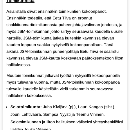
Toimikunnista
Asialistalla olivat ensinnäkin toimikuntien kokoonpanot.
Ensinnäkin todettiin, että Eetu Tiiva on eronnut
shakkituomaritoimikunnasta puheenjohtajavalinnan johdosta, ja
myös JSM-toimikunnan johto siirtyy seuraavalla kaudella uusille
harteille. JSM-toimikunta jatkaa kuitenkin käynnissä olevan
kauden loppuun saakka nykyisellä kokoonpanollaan. Tänä
aikana JSM-toimikunnan puheenjohtaja Eetu Tiiva ei osallistu
käynnissä olevaa JSM-kautta koskevaan päätöksentekoon liiton
hallituksessa.
Muutoin toimikunnat jatkavat työtään nykyisillä kokoonpanoilla
myös tulevana vuonna, mutta JSM-toimikunnan kokoonpanoa
tulevalle kaudelle käsitellään vielä tarkemmin seuraavassa
hallituksen kokouksessa.
Selotoimikunta:
Juha Kivijärvi (pj.), Lauri Kangas (siht.),
Jouni Lehtivaara, Sampsa Nyysti ja Teemu Vihinen.
Selotoimikunnan ja liiton hallituksen väliseksi yhteyshenkilöksi
valittiin Jouko Viljanen.