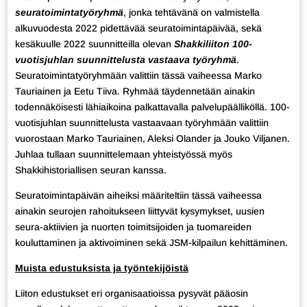
seuratoimintatyöryhmä
, jonka tehtävänä on valmistella
alkuvuodesta 2022 pidettävää seuratoimintapäivää, sekä
kesäkuulle 2022 suunnitteilla olevan
Shakkiliiton 100-
vuotisjuhlan suunnittelusta vastaava työryhmä
.
Seuratoimintatyöryhmään valittiin tässä vaiheessa Marko
Tauriainen ja Eetu Tiiva. Ryhmää täydennetään ainakin
todennäköisesti lähiaikoina palkattavalla palvelupäälliköllä. 100-
vuotisjuhlan suunnittelusta vastaavaan työryhmään valittiin
vuorostaan Marko Tauriainen, Aleksi Olander ja Jouko Viljanen.
Juhlaa tullaan suunnittelemaan yhteistyössä myös
Shakkihistoriallisen seuran kanssa.
Seuratoimintapäivän aiheiksi määriteltiin tässä vaiheessa
ainakin seurojen rahoitukseen liittyvät kysymykset, uusien
seura-aktiivien ja nuorten toimitsijoiden ja tuomareiden
kouluttaminen ja aktivoiminen sekä JSM-kilpailun kehittäminen.
Muista edustuksista ja työntekijöistä
Liiton edustukset eri organisaatioissa pysyvät pääosin