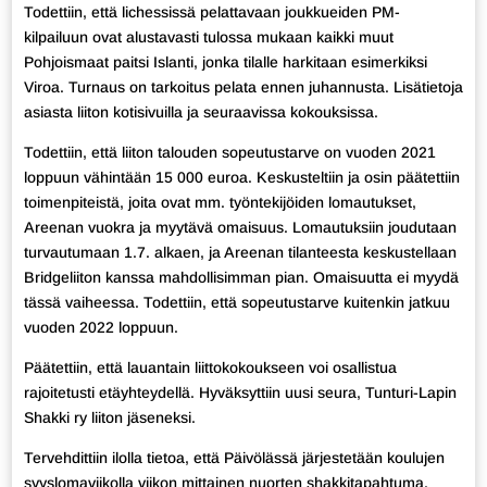
Todettiin, että lichessissä pelattavaan joukkueiden PM-
kilpailuun ovat alustavasti tulossa mukaan kaikki muut
Pohjoismaat paitsi Islanti, jonka tilalle harkitaan esimerkiksi
Viroa. Turnaus on tarkoitus pelata ennen juhannusta. Lisätietoja
asiasta liiton kotisivuilla ja seuraavissa kokouksissa.
Todettiin, että liiton talouden sopeutustarve on vuoden 2021
loppuun vähintään 15 000 euroa. Keskusteltiin ja osin päätettiin
toimenpiteistä, joita ovat mm. työntekijöiden lomautukset,
Areenan vuokra ja myytävä omaisuus. Lomautuksiin joudutaan
turvautumaan 1.7. alkaen, ja Areenan tilanteesta keskustellaan
Bridgeliiton kanssa mahdollisimman pian. Omaisuutta ei myydä
tässä vaiheessa. Todettiin, että sopeutustarve kuitenkin jatkuu
vuoden 2022 loppuun.
Päätettiin, että lauantain liittokokoukseen voi osallistua
rajoitetusti etäyhteydellä. Hyväksyttiin uusi seura, Tunturi-Lapin
Shakki ry liiton jäseneksi.
Tervehdittiin ilolla tietoa, että Päivölässä järjestetään koulujen
syyslomaviikolla viikon mittainen nuorten shakkitapahtuma,