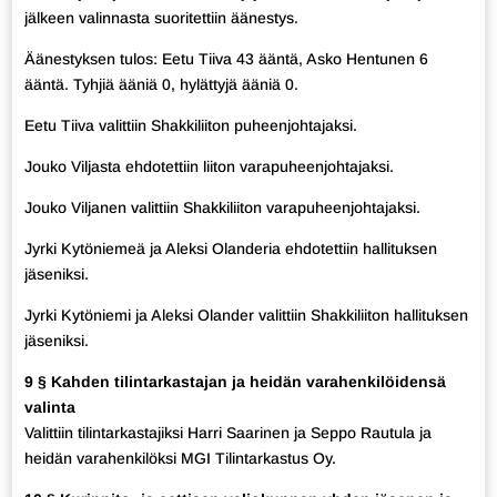
jälkeen valinnasta suoritettiin äänestys.
Äänestyksen tulos: Eetu Tiiva 43 ääntä, Asko Hentunen 6
ääntä. Tyhjiä ääniä 0, hylättyjä ääniä 0.
Eetu Tiiva valittiin Shakkiliiton puheenjohtajaksi.
Jouko Viljasta ehdotettiin liiton varapuheenjohtajaksi.
Jouko Viljanen valittiin Shakkiliiton varapuheenjohtajaksi.
Jyrki Kytöniemeä ja Aleksi Olanderia ehdotettiin hallituksen
jäseniksi.
Jyrki Kytöniemi ja Aleksi Olander valittiin Shakkiliiton hallituksen
jäseniksi.
9 § Kahden tilintarkastajan ja heidän varahenkilöidensä
valinta
Valittiin tilintarkastajiksi Harri Saarinen ja Seppo Rautula ja
heidän varahenkilöksi MGI Tilintarkastus Oy.