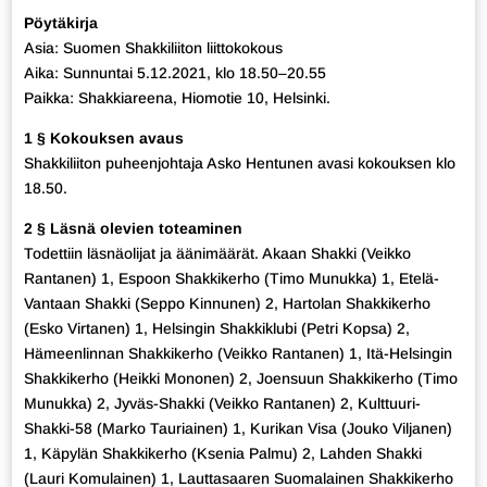
Pöytäkirja
Asia: Suomen Shakkiliiton liittokokous
Aika: Sunnuntai 5.12.2021, klo 18.50–20.55
Paikka: Shakkiareena, Hiomotie 10, Helsinki.
1 § Kokouksen avaus
Shakkiliiton puheenjohtaja Asko Hentunen avasi kokouksen klo
18.50.
2 § Läsnä olevien toteaminen
Todettiin läsnäolijat ja äänimäärät. Akaan Shakki (Veikko
Rantanen) 1, Espoon Shakkikerho (Timo Munukka) 1, Etelä-
Vantaan Shakki (Seppo Kinnunen) 2, Hartolan Shakkikerho
(Esko Virtanen) 1, Helsingin Shakkiklubi (Petri Kopsa) 2,
Hämeenlinnan Shakkikerho (Veikko Rantanen) 1, Itä-Helsingin
Shakkikerho (Heikki Mononen) 2, Joensuun Shakkikerho (Timo
Munukka) 2, Jyväs-Shakki (Veikko Rantanen) 2, Kulttuuri-
Shakki-58 (Marko Tauriainen) 1, Kurikan Visa (Jouko Viljanen)
1, Käpylän Shakkikerho (Ksenia Palmu) 2, Lahden Shakki
(Lauri Komulainen) 1, Lauttasaaren Suomalainen Shakkikerho