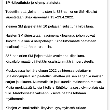
SM-kilpailuista ja olympialaisista
Todettiin, että yleinen, naisten ja S65-seniorien SM-kilpailut
järjestetään Shakkiareenalla 15.–23.4.2022.
Yleinen SM järjestetään 10 pelaajan suljettuna kilpailuna.
Naisten SM järjestetään avoimena kilpailuna, johon voivat
ilmoittautua kaikki naispelaajat. Kilpailuformaatti päätetään
osallistujamäärän perusteella.
S65-seniorien SM järjestetään avoimena kilpailuna.
Kilpailuformaatti päätetään osallistujamäärän perusteella.
Moskovassa heinä-elokuun 2022 vaihteessa pelattaviin
Shakkiolympialaisiin päätettiin lähettää yleisen sarjan ja naisten
sarjan joukkueet. Kummallekin joukkueelle maksetaan matkat.
Muita merkittäviä kuluja liitolle ei lähtökohtaisesti olympialaisista
tule. Mahdollisesta valmennuksesta päätös tehdään
myöhemmin.
Kisojen valintalistoihin liittyvistä kysymyksistä tullaan