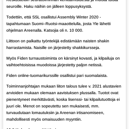
seuroille. Haku näihin on jälleen loppusyksystä.
Todettiin, että SSL osallistui Assembly Winter 2020 -
tapahtumaan Suomi–Ruotsi-maaottelulla, josta Yle lähetti
ohjelman Areenalla. Katsojia oli n. 10 000.
Liittoon on palkattu työntekijä edistämään naisten shakin
harrastamista. Naisille on järjestetty shakkikursseja.
Myös Fiden turnaustoiminta on kärsinyt kovasti, ja kilpailuja on
vaihtoehtoisissa muodoissa järjestetty paljon netissä.
Fiden online-tuomarikurssille osallistui pari suomalaista.
Toiminnanjohtajan mukaan liiton talous tulee v. 2021 alustavien
arvioiden mukaan olemaan aavistuksen plussalla. Tuotot ovat
pienentyneet merkittävästi, koska lisenssi- tai kilpailutuottoja ei
juuri ole. Menot on sopeutettu sen mukaisesti, mm.
turvaudutaan lomautuksiin ja Areenan irtisanomiseen,
mahdollisesti myös omaisuuden myyntiin.