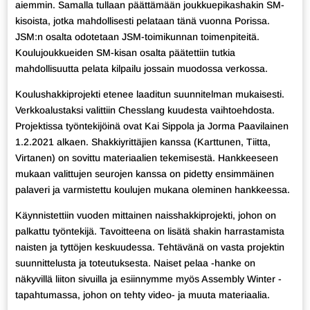
aiemmin. Samalla tullaan päättämään joukkuepikashakin SM-
kisoista, jotka mahdollisesti pelataan tänä vuonna Porissa.
JSM:n osalta odotetaan JSM-toimikunnan toimenpiteitä.
Koulujoukkueiden SM-kisan osalta päätettiin tutkia
mahdollisuutta pelata kilpailu jossain muodossa verkossa.
Koulushakkiprojekti etenee laaditun suunnitelman mukaisesti.
Verkkoalustaksi valittiin Chesslang kuudesta vaihtoehdosta.
Projektissa työntekijöinä ovat Kai Sippola ja Jorma Paavilainen
1.2.2021 alkaen. Shakkiyrittäjien kanssa (Karttunen, Tiitta,
Virtanen) on sovittu materiaalien tekemisestä. Hankkeeseen
mukaan valittujen seurojen kanssa on pidetty ensimmäinen
palaveri ja varmistettu koulujen mukana oleminen hankkeessa.
Käynnistettiin vuoden mittainen naisshakkiprojekti, johon on
palkattu työntekijä. Tavoitteena on lisätä shakin harrastamista
naisten ja tyttöjen keskuudessa. Tehtävänä on vasta projektin
suunnittelusta ja toteutuksesta. Naiset pelaa -hanke on
näkyvillä liiton sivuilla ja esiinnymme myös Assembly Winter -
tapahtumassa, johon on tehty video- ja muuta materiaalia.