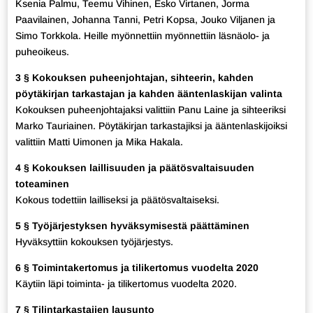
Ksenia Palmu, Teemu Vihinen, Esko Virtanen, Jorma
Paavilainen, Johanna Tanni, Petri Kopsa, Jouko Viljanen ja
Simo Torkkola. Heille myönnettiin myönnettiin läsnäolo- ja
puheoikeus.
3 § Kokouksen puheenjohtajan, sihteerin, kahden
pöytäkirjan tarkastajan ja kahden ääntenlaskijan valinta
Kokouksen puheenjohtajaksi valittiin Panu Laine ja sihteeriksi
Marko Tauriainen. Pöytäkirjan tarkastajiksi ja ääntenlaskijoiksi
valittiin Matti Uimonen ja Mika Hakala.
4 § Kokouksen laillisuuden ja päätösvaltaisuuden
toteaminen
Kokous todettiin lailliseksi ja päätösvaltaiseksi.
5 § Työjärjestyksen hyväksymisestä päättäminen
Hyväksyttiin kokouksen työjärjestys.
6 § Toimintakertomus ja tilikertomus vuodelta 2020
Käytiin läpi toiminta- ja tilikertomus vuodelta 2020.
7 § Tilintarkastajien lausunto