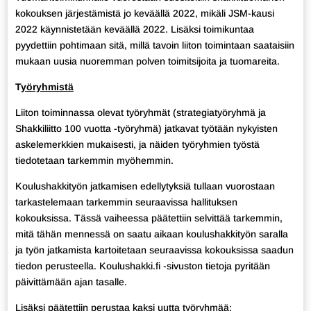
kokouksen järjestämistä jo keväällä 2022, mikäli JSM-kausi
2022 käynnistetään keväällä 2022. Lisäksi toimikuntaa
pyydettiin pohtimaan sitä, millä tavoin liiton toimintaan saataisiin
mukaan uusia nuoremman polven toimitsijoita ja tuomareita.
T
yöryhmistä
Liiton toiminnassa olevat työryhmät (strategiatyöryhmä ja
Shakkiliitto 100 vuotta -työryhmä) jatkavat työtään nykyisten
askelemerkkien mukaisesti, ja näiden työryhmien työstä
tiedotetaan tarkemmin myöhemmin.
Koulushakkityön jatkamisen edellytyksiä tullaan vuorostaan
tarkastelemaan tarkemmin seuraavissa hallituksen
kokouksissa. Tässä vaiheessa päätettiin selvittää tarkemmin,
mitä tähän mennessä on saatu aikaan koulushakkityön saralla
ja työn jatkamista kartoitetaan seuraavissa kokouksissa saadun
tiedon perusteella. Koulushakki.fi -sivuston tietoja pyritään
päivittämään ajan tasalle.
Lisäksi päätettiin perustaa kaksi uutta työryhmää;