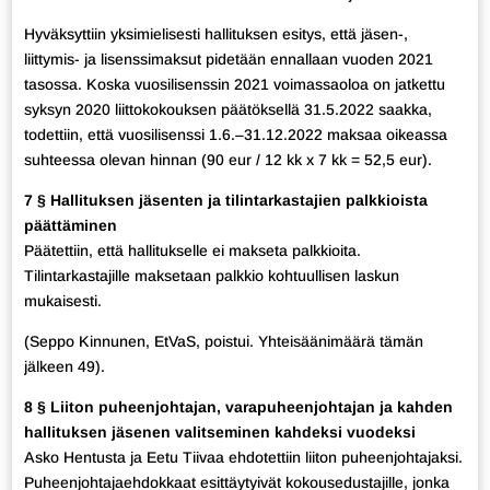
Hyväksyttiin yksimielisesti hallituksen esitys, että jäsen-,
liittymis- ja lisenssimaksut pidetään ennallaan vuoden 2021
tasossa. Koska vuosilisenssin 2021 voimassaoloa on jatkettu
syksyn 2020 liittokokouksen päätöksellä 31.5.2022 saakka,
todettiin, että vuosilisenssi 1.6.–31.12.2022 maksaa oikeassa
suhteessa olevan hinnan (90 eur / 12 kk x 7 kk = 52,5 eur).
7 § Hallituksen jäsenten ja tilintarkastajien palkkioista
päättäminen
Päätettiin, että hallitukselle ei makseta palkkioita.
Tilintarkastajille maksetaan palkkio kohtuullisen laskun
mukaisesti.
(Seppo Kinnunen, EtVaS, poistui. Yhteisäänimäärä tämän
jälkeen 49).
8 § Liiton puheenjohtajan, varapuheenjohtajan ja kahden
hallituksen jäsenen valitseminen kahdeksi vuodeksi
Asko Hentusta ja Eetu Tiivaa ehdotettiin liiton puheenjohtajaksi.
Puheenjohtajaehdokkaat esittäytyivät kokousedustajille, jonka