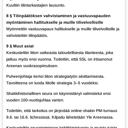
Kuultiin tilintarkastajien lausunto.
8 § Tilinpäätöksen vahvistaminen ja vastuuvapauden
myöntäminen hallitukselle ja muille tilivelvollisille
Myönnettiin vastuuvapaus hallitukselle ja muille tilivelvollisille ja
vahvistettiin tilinpäätös.
9 § Muut asiat
Keskusteltiin liiton vaikeasta taloudellisesta tilanteesta, joka
jatkuu myös ensi vuonna. Todettiin, että SSL on irtisanonut
Areenan vuokrasopimuksen.
Puheenjohtaja kertoi liiton strategiatyön aloittamisesta.
Tavoitteena on luoda liitolle strategia 3–5 vuodeksi.
Shakkihistoriallinen seura on käynnistänyt valmistelut ensi
vuoden 100-vuotisjuhlaa varten.
Todettiin, että tarkoitus on järjestää online-shakin PM-turnaus
9.6. tai 16.6. lichessissä. Kilpailu lähetetään Yle Areenassa.
Keskusteltiin seuratoiminnan kehittämistuesta ja muista tuista