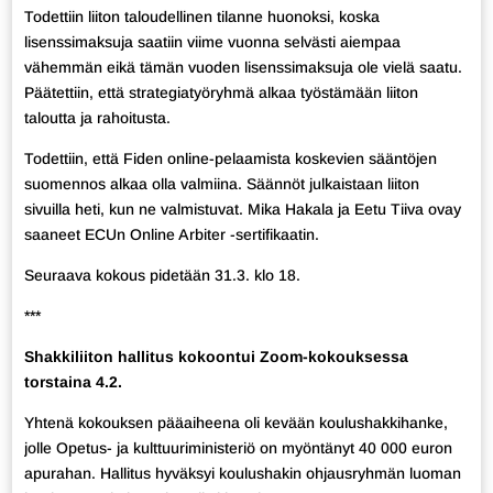
Todettiin liiton taloudellinen tilanne huonoksi, koska
lisenssimaksuja saatiin viime vuonna selvästi aiempaa
vähemmän eikä tämän vuoden lisenssimaksuja ole vielä saatu.
Päätettiin, että strategiatyöryhmä alkaa työstämään liiton
taloutta ja rahoitusta.
Todettiin, että Fiden online-pelaamista koskevien sääntöjen
suomennos alkaa olla valmiina. Säännöt julkaistaan liiton
sivuilla heti, kun ne valmistuvat. Mika Hakala ja Eetu Tiiva ovay
saaneet ECUn Online Arbiter -sertifikaatin.
Seuraava kokous pidetään 31.3. klo 18.
***
Shakkiliiton hallitus kokoontui Zoom-kokouksessa
torstaina 4.2.
Yhtenä kokouksen pääaiheena oli kevään koulushakkihanke,
jolle Opetus- ja kulttuuriministeriö on myöntänyt 40 000 euron
apurahan. Hallitus hyväksyi koulushakin ohjausryhmän luoman