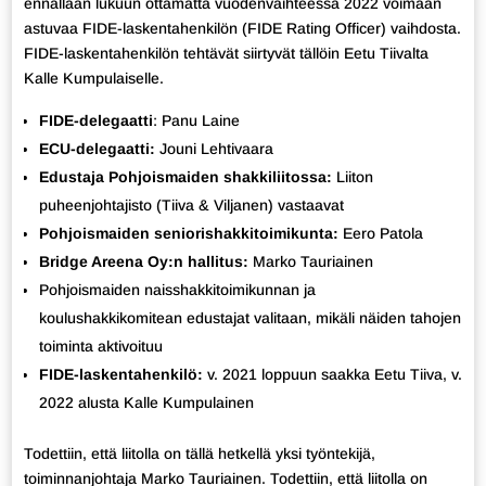
ennallaan lukuun ottamatta vuodenvaihteessa 2022 voimaan
astuvaa FIDE-laskentahenkilön (FIDE Rating Officer) vaihdosta.
FIDE-laskentahenkilön tehtävät siirtyvät tällöin Eetu Tiivalta
Kalle Kumpulaiselle.
FIDE-delegaatti
: Panu Laine
ECU-delegaatti:
Jouni Lehtivaara
Edustaja Pohjoismaiden shakkiliitossa:
Liiton
puheenjohtajisto (Tiiva & Viljanen) vastaavat
Pohjoismaiden seniorishakkitoimikunta:
Eero Patola
Bridge Areena Oy:n hallitus:
Marko Tauriainen
Pohjoismaiden naisshakkitoimikunnan ja
koulushakkikomitean edustajat valitaan, mikäli näiden tahojen
toiminta aktivoituu
FIDE-laskentahenkilö:
v. 2021 loppuun saakka Eetu Tiiva, v.
2022 alusta Kalle Kumpulainen
Todettiin, että liitolla on tällä hetkellä yksi työntekijä,
toiminnanjohtaja Marko Tauriainen. Todettiin, että liitolla on