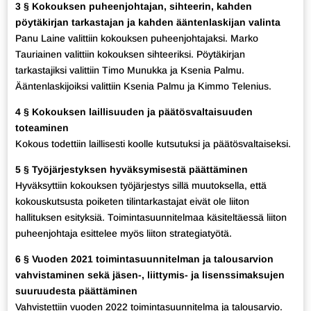
3 § Kokouksen puheenjohtajan, sihteerin, kahden
pöytäkirjan tarkastajan ja kahden ääntenlaskijan valinta
Panu Laine valittiin kokouksen puheenjohtajaksi. Marko
Tauriainen valittiin kokouksen sihteeriksi. Pöytäkirjan
tarkastajiksi valittiin Timo Munukka ja Ksenia Palmu.
Ääntenlaskijoiksi valittiin Ksenia Palmu ja Kimmo Telenius.
4 § Kokouksen laillisuuden ja päätösvaltaisuuden
toteaminen
Kokous todettiin laillisesti koolle kutsutuksi ja päätösvaltaiseksi.
5 § Työjärjestyksen hyväksymisestä päättäminen
Hyväksyttiin kokouksen työjärjestys sillä muutoksella, että
kokouskutsusta poiketen tilintarkastajat eivät ole liiton
hallituksen esityksiä. Toimintasuunnitelmaa käsiteltäessä liiton
puheenjohtaja esittelee myös liiton strategiatyötä.
6 § Vuoden 2021 toimintasuunnitelman ja talousarvion
vahvistaminen sekä jäsen-, liittymis- ja lisenssimaksujen
suuruudesta päättäminen
Vahvistettiin vuoden 2022 toimintasuunnitelma ja talousarvio.