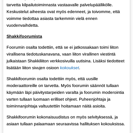
tarvetta kilpailutoiminnasta vastaavalle palvelupäällikölle.
Keskustelut aiheesta ovat myös edenneet, ja toivomme, että
voimme tiedottaa asiasta tarkemmin vielä ennen
vuodenvaihdetta.
Shakkifoorumista
Foorumin osalta todettiin, että se ei jatkossakaan toimi liiton
virallisena tiedotuskanavana, vaan liiton virallinen viestintä
julkaistaan Shakkiliiton verkkosivuilla uutisina. Lisäksi tiedotteet
lisätään liiton sivujen osioon
kokoukset
.
Shakkifoorumin osalta todettiin myös, että uusille
moderaattoreille on tarvetta. Myös foorumin säännöt tullaan
käymään läpi päivitystarpeiden varalta ja foorumin moderointia
varten tullaan luomaan erilliset ohjeet. Puheenjohtaja ja
toiminnanjohtaja valtuutettiin hoitamaan näitä asioita.
Shakkifoorumin kokonaisuudistus on myös selvityksessä, ja
asiaan tullaan palaamaan seuraavissa hallituksen kokouksissa.