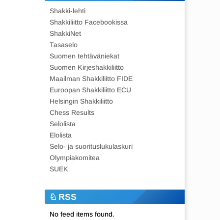
Shakki-lehti
Shakkiliitto Facebookissa
ShakkiNet
Tasaselo
Suomen tehtäväniekat
Suomen Kirjeshakkiliitto
Maailman Shakkiliitto FIDE
Euroopan Shakkiliitto ECU
Helsingin Shakkiliitto
Chess Results
Selolista
Elolista
Selo- ja suorituslukulaskuri
Olympiakomitea
SUEK
RSS
No feed items found.