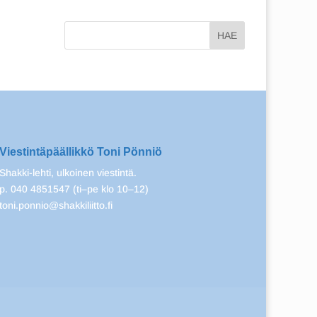
Viestintäpäällikkö Toni Pönniö
Shakki-lehti, ulkoinen viestintä.
p. 040 4851547 (ti–pe klo 10–12)
toni.ponnio@shakkiliitto.fi