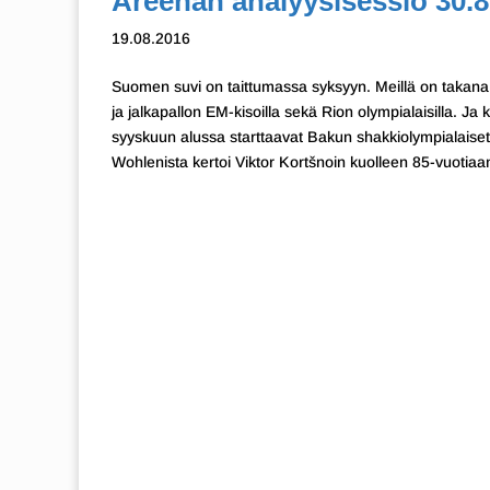
Areenan analyysisessio 30.8
19.08.2016
Suomen suvi on taittumassa syksyyn. Meillä on takana
ja jalkapallon EM-kisoilla sekä Rion olympialaisilla. Ja
syyskuun alussa starttaavat Bakun shakkiolympialaiset.
Wohlenista kertoi Viktor Kortšnoin kuolleen 85-vuotia