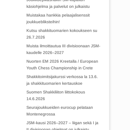
käsiohjelma ja palvelut on julkaistu
Muistakaa hankkia pelaajalisenssit
joukkuebliksteihin!
Kutsu shakkituomarien kokoukseen su
26.7.2026
Muista ilmoittautua III divisioonaan JSM-
kaudelle 2026–2027
Nuorten EM 2026 Kreetalla / European
Youth Chess Championship in Crete
Shakkitoimitsijakurssi verkossa la 13.6.
ja shakkituomarien kertauskoe
Suomen Shakkiliiton liittokokous
14.6.2026
Seurajoukkueiden eurocup pelataan
Montenegrossa
JSM-kausi 2026–2027 – liigan sekä I ja
II divisioonan ohjelmat on julkaistu