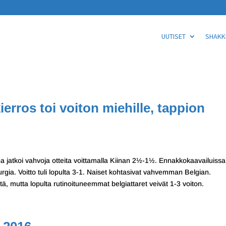
UUTISET
SHAKKI
ierros toi voiton miehille, tappion
ina jatkoi vahvoja otteita voittamalla Kiinan 2½-1½. Ennakkokaavailuissa
ia. Voitto tuli lopulta 3-1. Naiset kohtasivat vahvemman Belgian.
tä, mutta lopulta rutinoituneemmat belgiattaret veivät 1-3 voiton.