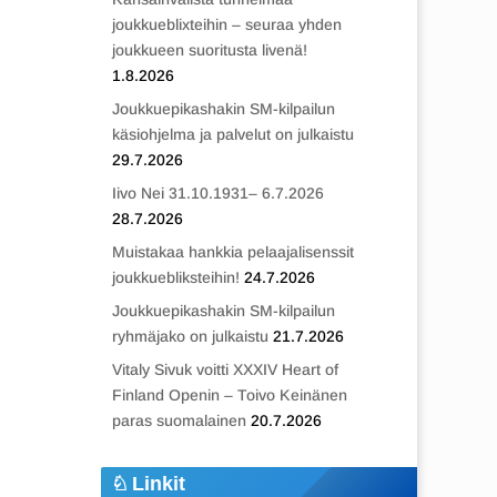
joukkueblixteihin – seuraa yhden
joukkueen suoritusta livenä!
1.8.2026
Joukkuepikashakin SM-kilpailun
käsiohjelma ja palvelut on julkaistu
29.7.2026
Iivo Nei 31.10.1931– 6.7.2026
28.7.2026
Muistakaa hankkia pelaajalisenssit
joukkuebliksteihin!
24.7.2026
Joukkuepikashakin SM-kilpailun
ryhmäjako on julkaistu
21.7.2026
Vitaly Sivuk voitti XXXIV Heart of
Finland Openin – Toivo Keinänen
paras suomalainen
20.7.2026
Linkit