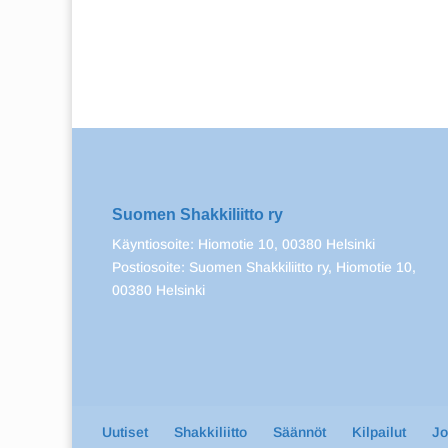
Suomen Shakkiliitto ry
Käyntiosoite: Hiomotie 10, 00380 Helsinki
Postiosoite: Suomen Shakkiliitto ry, Hiomotie 10,
00380 Helsinki
Uutiset
Shakkiliitto
Säännöt
Kilpailut
J