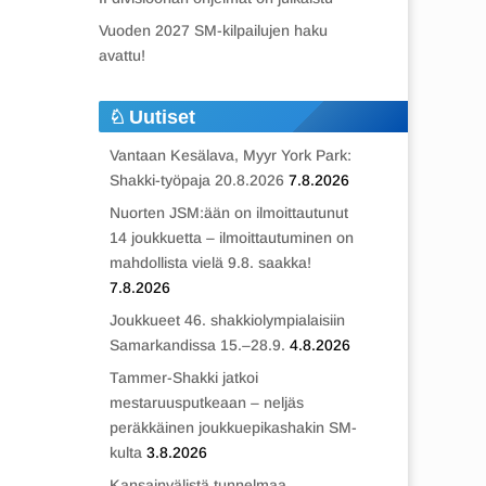
Vuoden 2027 SM-kilpailujen haku
avattu!
Uutiset
Vantaan Kesälava, Myyr York Park:
Shakki-työpaja 20.8.2026
7.8.2026
Nuorten JSM:ään on ilmoittautunut
14 joukkuetta – ilmoittautuminen on
mahdollista vielä 9.8. saakka!
7.8.2026
Joukkueet 46. shakkiolympialaisiin
Samarkandissa 15.–28.9.
4.8.2026
Tammer-Shakki jatkoi
mestaruusputkeaan – neljäs
peräkkäinen joukkuepikashakin SM-
kulta
3.8.2026
Kansainvälistä tunnelmaa