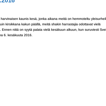
.2016
 harvinaisen kaunis kesä, jonka aikana meitä on hemmoteltu yleisurhei
 kuin kirsikkana kakun päällä, meitä shakin harrastajia odottavat vielä
 Ennen niitä on syytä palata vielä kesäkuun alkuun, kun suruviesti Svei
ana 6. kesäkuuta 2016.