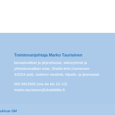
Toiminnanjohtaja Marko Tauriainen
kansainväliset ja järjestöasiat, sidosryhmät ja
yhteiskunnalliset asiat, Shakki-lehti (numeroon
4/2024 asti), sisäinen viestintä, kilpailu- ja jäsenasiat.
050 5813500 (ma–ke klo 10–12)
marko.tauriainen@shakkiliitto.fi
oukkue-SM