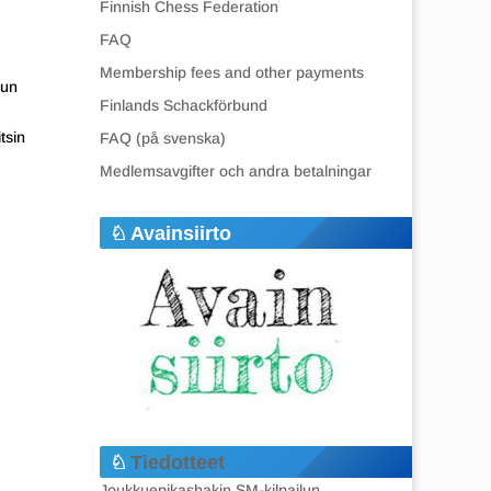
Finnish Chess Federation
FAQ
Membership fees and other payments
lun
Finlands Schackförbund
tsin
FAQ (på svenska)
Medlemsavgifter och andra betalningar
Avainsiirto
Tiedotteet
Joukkuepikashakin SM-kilpailun