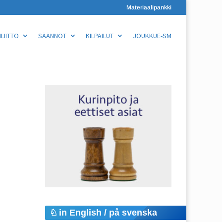
Materiaalipankki
LIITTO
SÄÄNNÖT
KILPAILUT
JOUKKUE-SM
in English / på svenska