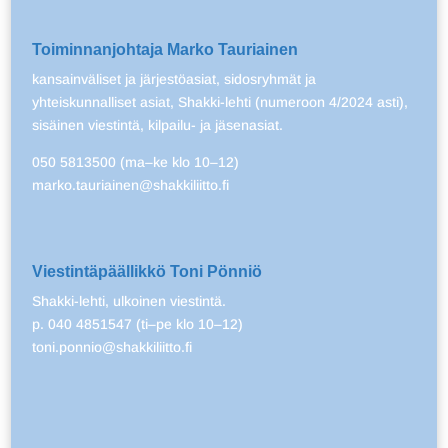
Toiminnanjohtaja Marko Tauriainen
kansainväliset ja järjestöasiat, sidosryhmät ja
yhteiskunnalliset asiat, Shakki-lehti (numeroon 4/2024 asti),
sisäinen viestintä, kilpailu- ja jäsenasiat.
050 5813500 (ma–ke klo 10–12)
marko.tauriainen@shakkiliitto.fi
Viestintäpäällikkö Toni Pönniö
Shakki-lehti, ulkoinen viestintä.
p. 040 4851547 (ti–pe klo 10–12)
toni.ponnio@shakkiliitto.fi