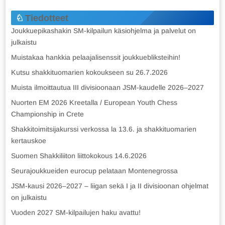
Tiedotteet
Joukkuepikashakin SM-kilpailun käsiohjelma ja palvelut on
julkaistu
Muistakaa hankkia pelaajalisenssit joukkuebliksteihin!
Kutsu shakkituomarien kokoukseen su 26.7.2026
Muista ilmoittautua III divisioonaan JSM-kaudelle 2026–2027
Nuorten EM 2026 Kreetalla / European Youth Chess
Championship in Crete
Shakkitoimitsijakurssi verkossa la 13.6. ja shakkituomarien
kertauskoe
Suomen Shakkiliiton liittokokous 14.6.2026
Seurajoukkueiden eurocup pelataan Montenegrossa
JSM-kausi 2026–2027 – liigan sekä I ja II divisioonan ohjelmat
on julkaistu
Vuoden 2027 SM-kilpailujen haku avattu!