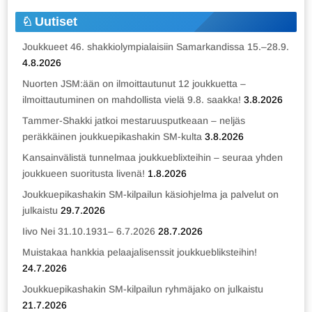
Uutiset
Joukkueet 46. shakkiolympialaisiin Samarkandissa 15.–28.9.
4.8.2026
Nuorten JSM:ään on ilmoittautunut 12 joukkuetta –
ilmoittautuminen on mahdollista vielä 9.8. saakka!
3.8.2026
Tammer-Shakki jatkoi mestaruusputkeaan – neljäs
peräkkäinen joukkuepikashakin SM-kulta
3.8.2026
Kansainvälistä tunnelmaa joukkueblixteihin – seuraa yhden
joukkueen suoritusta livenä!
1.8.2026
Joukkuepikashakin SM-kilpailun käsiohjelma ja palvelut on
julkaistu
29.7.2026
Iivo Nei 31.10.1931– 6.7.2026
28.7.2026
Muistakaa hankkia pelaajalisenssit joukkuebliksteihin!
24.7.2026
Joukkuepikashakin SM-kilpailun ryhmäjako on julkaistu
21.7.2026