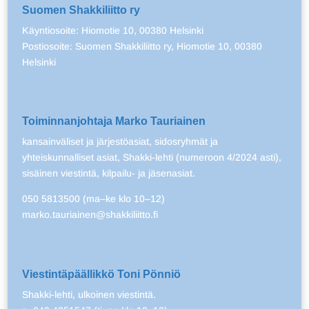
Suomen Shakkiliitto ry
Käyntiosoite: Hiomotie 10, 00380 Helsinki
Postiosoite: Suomen Shakkiliitto ry, Hiomotie 10, 00380
Helsinki
Toiminnanjohtaja Marko Tauriainen
kansainväliset ja järjestöasiat, sidosryhmät ja
yhteiskunnalliset asiat, Shakki-lehti (numeroon 4/2024 asti),
sisäinen viestintä, kilpailu- ja jäsenasiat.
050 5813500 (ma–ke klo 10–12)
marko.tauriainen@shakkiliitto.fi
Viestintäpäällikkö Toni Pönniö
Shakki-lehti, ulkoinen viestintä.