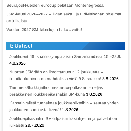
Seurajoukkueiden eurocup pelataan Montenegrossa
JSM-kausi 2026–2027 – liigan sekä I ja II divisioonan ohjelmat
on julkaistu
Vuoden 2027 SM-kilpailujen haku avattu!
Uutiset
Joukkueet 46. shakkiolympialaisiin Samarkandissa 15.–28.9.
4.8.2026
Nuorten JSM:ään on ilmoittautunut 12 joukkuetta –
ilmoittautuminen on mahdollista vielä 9.8. saakka!
3.8.2026
Tammer-Shakki jatkoi mestaruusputkeaan – neljäs
peräkkäinen joukkuepikashakin SM-kulta
3.8.2026
Kansainvälistä tunnelmaa joukkueblixteihin – seuraa yhden
joukkueen suoritusta livenä!
1.8.2026
Joukkuepikashakin SM-kilpailun käsiohjelma ja palvelut on
julkaistu
29.7.2026