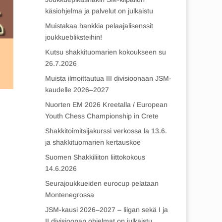
käsiohjelma ja palvelut on julkaistu
Muistakaa hankkia pelaajalisenssit
joukkuebliksteihin!
Kutsu shakkituomarien kokoukseen su
26.7.2026
Muista ilmoittautua III divisioonaan JSM-
kaudelle 2026–2027
Nuorten EM 2026 Kreetalla / European
Youth Chess Championship in Crete
Shakkitoimitsijakurssi verkossa la 13.6.
ja shakkituomarien kertauskoe
Suomen Shakkiliiton liittokokous
14.6.2026
Seurajoukkueiden eurocup pelataan
Montenegrossa
JSM-kausi 2026–2027 – liigan sekä I ja
II divisioonan ohjelmat on julkaistu