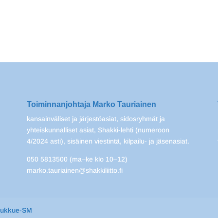
Toiminnanjohtaja Marko Tauriainen
kansainväliset ja järjestöasiat, sidosryhmät ja
yhteiskunnalliset asiat, Shakki-lehti (numeroon
4/2024 asti), sisäinen viestintä, kilpailu- ja jäsenasiat.
050 5813500 (ma–ke klo 10–12)
marko.tauriainen@shakkiliitto.fi
oukkue-SM