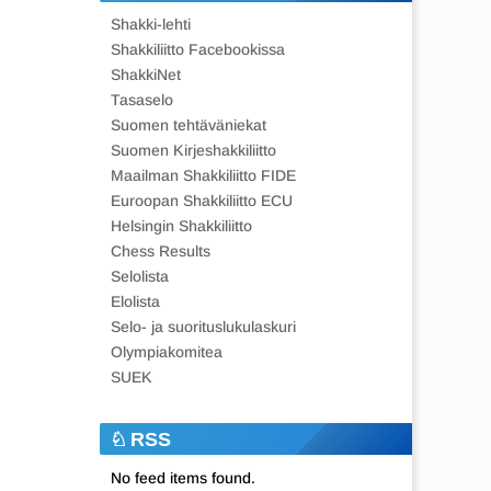
Shakki-lehti
Shakkiliitto Facebookissa
ShakkiNet
Tasaselo
Suomen tehtäväniekat
Suomen Kirjeshakkiliitto
Maailman Shakkiliitto FIDE
Euroopan Shakkiliitto ECU
Helsingin Shakkiliitto
Chess Results
Selolista
Elolista
Selo- ja suorituslukulaskuri
Olympiakomitea
SUEK
RSS
No feed items found.