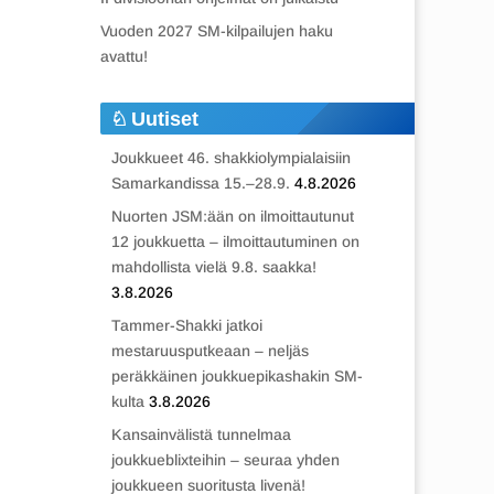
Vuoden 2027 SM-kilpailujen haku
avattu!
Uutiset
Joukkueet 46. shakkiolympialaisiin
Samarkandissa 15.–28.9.
4.8.2026
Nuorten JSM:ään on ilmoittautunut
12 joukkuetta – ilmoittautuminen on
mahdollista vielä 9.8. saakka!
3.8.2026
Tammer-Shakki jatkoi
mestaruusputkeaan – neljäs
peräkkäinen joukkuepikashakin SM-
kulta
3.8.2026
Kansainvälistä tunnelmaa
joukkueblixteihin – seuraa yhden
joukkueen suoritusta livenä!