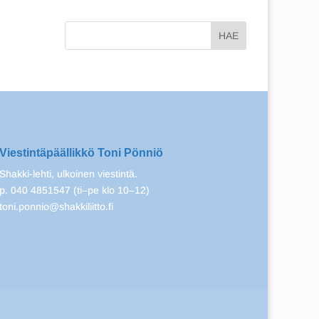
Viestintäpäällikkö Toni Pönniö
Shakki-lehti, ulkoinen viestintä.
p. 040 4851547 (ti–pe klo 10–12)
toni.ponnio@shakkiliitto.fi