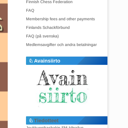
Finnish Chess Federation
FAQ
Membership fees and other payments
Finlands Schackförbund
FAQ (på svenska)
Medlemsavgifter och andra betalningar
Avainsiirto
Tiedotteet
Joukkuepikashakin SM-kilpailun