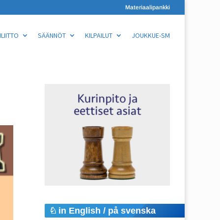
Materiaalipankki
LIITTO
SÄÄNNÖT
KILPAILUT
JOUKKUE-SM
in English / på svenska