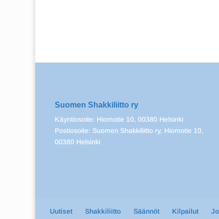
Suomen Shakkiliitto ry
Käyntiosoite: Hiomotie 10, 00380 Helsinki
Postiosoite: Suomen Shakkiliitto ry, Hiomotie 10,
00380 Helsinki
Uutiset
Shakkiliitto
Säännöt
Kilpailut
J