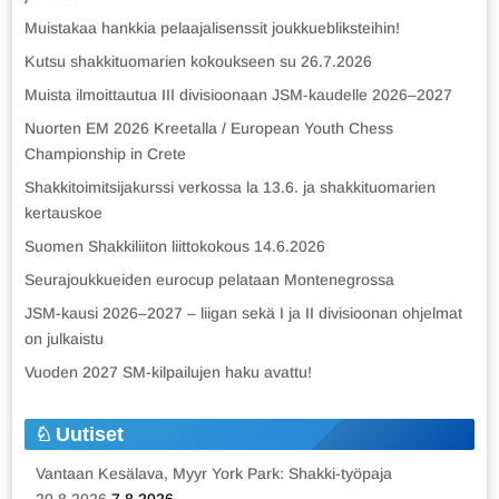
Muistakaa hankkia pelaajalisenssit joukkuebliksteihin!
Kutsu shakkituomarien kokoukseen su 26.7.2026
Muista ilmoittautua III divisioonaan JSM-kaudelle 2026–2027
Nuorten EM 2026 Kreetalla / European Youth Chess
Championship in Crete
Shakkitoimitsijakurssi verkossa la 13.6. ja shakkituomarien
kertauskoe
Suomen Shakkiliiton liittokokous 14.6.2026
Seurajoukkueiden eurocup pelataan Montenegrossa
JSM-kausi 2026–2027 – liigan sekä I ja II divisioonan ohjelmat
on julkaistu
Vuoden 2027 SM-kilpailujen haku avattu!
Uutiset
Vantaan Kesälava, Myyr York Park: Shakki-työpaja