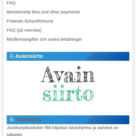
FAQ
Membership fees and other payments
Finlands Schackförbund
FAQ (på svenska)
Medlemsavgifter och andra betalningar
Avainsiirto
Tiedotteet
Joukkuepikashakin SM-kilpailun käsiohjelma ja palvelut on
julkaistu