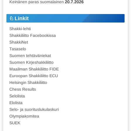
Keinänen paras suomalainen
20.7.2026
Linkit
Shakki-lehti
Shakkiliitto Facebookissa
ShakkiNet
Tasaselo
Suomen tehtäväniekat
Suomen Kirjeshakkiliitto
Maailman Shakkiliitto FIDE
Euroopan Shakkiliitto ECU
Helsingin Shakkiliitto
Chess Results
Selolista
Elolista
Selo- ja suorituslukulaskuri
Olympiakomitea
SUEK