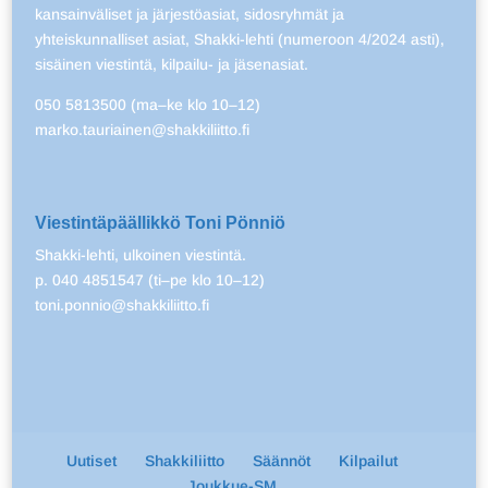
kansainväliset ja järjestöasiat, sidosryhmät ja
yhteiskunnalliset asiat, Shakki-lehti (numeroon 4/2024 asti),
sisäinen viestintä, kilpailu- ja jäsenasiat.
050 5813500 (ma–ke klo 10–12)
marko.tauriainen@shakkiliitto.fi
Viestintäpäällikkö Toni Pönniö
Shakki-lehti, ulkoinen viestintä.
p. 040 4851547 (ti–pe klo 10–12)
toni.ponnio@shakkiliitto.fi
Uutiset
Shakkiliitto
Säännöt
Kilpailut
Joukkue-SM