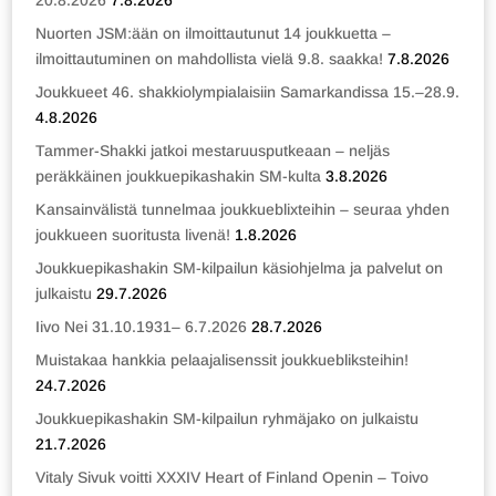
20.8.2026
7.8.2026
Nuorten JSM:ään on ilmoittautunut 14 joukkuetta –
ilmoittautuminen on mahdollista vielä 9.8. saakka!
7.8.2026
Joukkueet 46. shakkiolympialaisiin Samarkandissa 15.–28.9.
4.8.2026
Tammer-Shakki jatkoi mestaruusputkeaan – neljäs
peräkkäinen joukkuepikashakin SM-kulta
3.8.2026
Kansainvälistä tunnelmaa joukkueblixteihin – seuraa yhden
joukkueen suoritusta livenä!
1.8.2026
Joukkuepikashakin SM-kilpailun käsiohjelma ja palvelut on
julkaistu
29.7.2026
Iivo Nei 31.10.1931– 6.7.2026
28.7.2026
Muistakaa hankkia pelaajalisenssit joukkuebliksteihin!
24.7.2026
Joukkuepikashakin SM-kilpailun ryhmäjako on julkaistu
21.7.2026
Vitaly Sivuk voitti XXXIV Heart of Finland Openin – Toivo