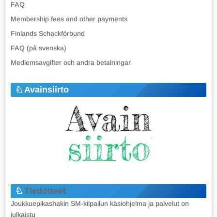
FAQ
Membership fees and other payments
Finlands Schackförbund
FAQ (på svenska)
Medlemsavgifter och andra betalningar
Avainsiirto
Tiedotteet
Joukkuepikashakin SM-kilpailun käsiohjelma ja palvelut on
julkaistu