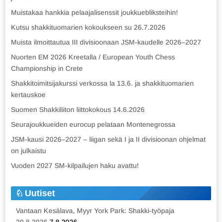
Muistakaa hankkia pelaajalisenssit joukkuebliksteihin!
Kutsu shakkituomarien kokoukseen su 26.7.2026
Muista ilmoittautua III divisioonaan JSM-kaudelle 2026–2027
Nuorten EM 2026 Kreetalla / European Youth Chess
Championship in Crete
Shakkitoimitsijakurssi verkossa la 13.6. ja shakkituomarien
kertauskoe
Suomen Shakkiliiton liittokokous 14.6.2026
Seurajoukkueiden eurocup pelataan Montenegrossa
JSM-kausi 2026–2027 – liigan sekä I ja II divisioonan ohjelmat
on julkaistu
Vuoden 2027 SM-kilpailujen haku avattu!
Uutiset
Vantaan Kesälava, Myyr York Park: Shakki-työpaja