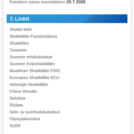
Keinänen paras suomalainen
20.7.2026
Linkit
Shakki-lehti
Shakkiliitto Facebookissa
ShakkiNet
Tasaselo
Suomen tehtäväniekat
Suomen Kirjeshakkiliitto
Maailman Shakkiliitto FIDE
Euroopan Shakkiliitto ECU
Helsingin Shakkiliitto
Chess Results
Selolista
Elolista
Selo- ja suorituslukulaskuri
Olympiakomitea
SUEK