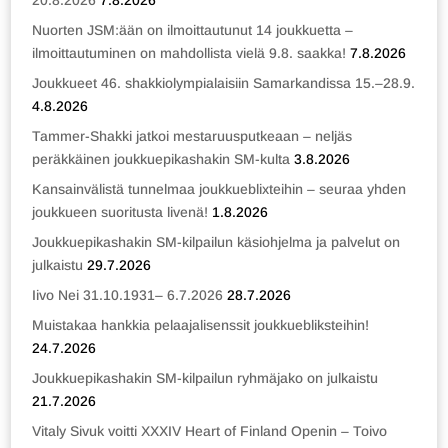
20.8.2026
7.8.2026
Nuorten JSM:ään on ilmoittautunut 14 joukkuetta –
ilmoittautuminen on mahdollista vielä 9.8. saakka!
7.8.2026
Joukkueet 46. shakkiolympialaisiin Samarkandissa 15.–28.9.
4.8.2026
Tammer-Shakki jatkoi mestaruusputkeaan – neljäs
peräkkäinen joukkuepikashakin SM-kulta
3.8.2026
Kansainvälistä tunnelmaa joukkueblixteihin – seuraa yhden
joukkueen suoritusta livenä!
1.8.2026
Joukkuepikashakin SM-kilpailun käsiohjelma ja palvelut on
julkaistu
29.7.2026
Iivo Nei 31.10.1931– 6.7.2026
28.7.2026
Muistakaa hankkia pelaajalisenssit joukkuebliksteihin!
24.7.2026
Joukkuepikashakin SM-kilpailun ryhmäjako on julkaistu
21.7.2026
Vitaly Sivuk voitti XXXIV Heart of Finland Openin – Toivo