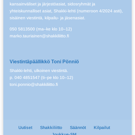
kansainväliset ja järjestöasiat, sidosryhmät ja
yhteiskunnalliset asiat, Shakki-lehti (numeroon 4/2024 asti),
sisäinen viestintä, kilpailu- ja jäsenasiat.
050 5813500 (ma–ke klo 10–12)
marko.tauriainen@shakkiliitto.fi
Viestintäpäällikkö Toni Pönniö
Shakki-lehti, ulkoinen viestintä.
p. 040 4851547 (ti–pe klo 10–12)
toni.ponnio@shakkiliitto.fi
Uutiset
Shakkiliitto
Säännöt
Kilpailut
Joukkue-SM