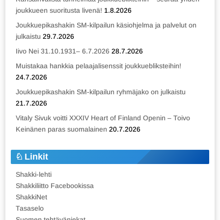
joukkueen suoritusta livenä!
1.8.2026
Joukkuepikashakin SM-kilpailun käsiohjelma ja palvelut on
julkaistu
29.7.2026
Iivo Nei 31.10.1931– 6.7.2026
28.7.2026
Muistakaa hankkia pelaajalisenssit joukkuebliksteihin!
24.7.2026
Joukkuepikashakin SM-kilpailun ryhmäjako on julkaistu
21.7.2026
Vitaly Sivuk voitti XXXIV Heart of Finland Openin – Toivo
Keinänen paras suomalainen
20.7.2026
Linkit
Shakki-lehti
Shakkiliitto Facebookissa
ShakkiNet
Tasaselo
Suomen tehtäväniekat