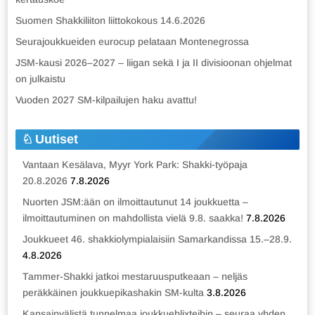
Suomen Shakkiliiton liittokokous 14.6.2026
Seurajoukkueiden eurocup pelataan Montenegrossa
JSM-kausi 2026–2027 – liigan sekä I ja II divisioonan ohjelmat
on julkaistu
Vuoden 2027 SM-kilpailujen haku avattu!
Uutiset
Vantaan Kesälava, Myyr York Park: Shakki-työpaja
20.8.2026
7.8.2026
Nuorten JSM:ään on ilmoittautunut 14 joukkuetta –
ilmoittautuminen on mahdollista vielä 9.8. saakka!
7.8.2026
Joukkueet 46. shakkiolympialaisiin Samarkandissa 15.–28.9.
4.8.2026
Tammer-Shakki jatkoi mestaruusputkeaan – neljäs
peräkkäinen joukkuepikashakin SM-kulta
3.8.2026
Kansainvälistä tunnelmaa joukkueblixteihin – seuraa yhden