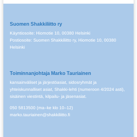
Suomen Shakkiliitto ry
Käyntiosoite: Hiomotie 10, 00380 Helsinki
Postiosoite: Suomen Shakkiliitto ry, Hiomotie 10, 00380
Helsinki
Toiminnanjohtaja Marko Tauriainen
kansainväliset ja järjestöasiat, sidosryhmät ja
yhteiskunnalliset asiat, Shakki-lehti (numeroon 4/2024 asti),
sisäinen viestintä, kilpailu- ja jäsenasiat.
050 5813500 (ma–ke klo 10–12)
marko.tauriainen@shakkiliitto.fi