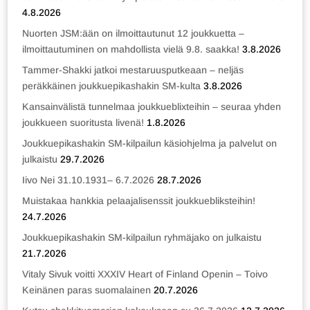
4.8.2026
Nuorten JSM:ään on ilmoittautunut 12 joukkuetta –
ilmoittautuminen on mahdollista vielä 9.8. saakka!
3.8.2026
Tammer-Shakki jatkoi mestaruusputkeaan – neljäs
peräkkäinen joukkuepikashakin SM-kulta
3.8.2026
Kansainvälistä tunnelmaa joukkueblixteihin – seuraa yhden
joukkueen suoritusta livenä!
1.8.2026
Joukkuepikashakin SM-kilpailun käsiohjelma ja palvelut on
julkaistu
29.7.2026
Iivo Nei 31.10.1931– 6.7.2026
28.7.2026
Muistakaa hankkia pelaajalisenssit joukkuebliksteihin!
24.7.2026
Joukkuepikashakin SM-kilpailun ryhmäjako on julkaistu
21.7.2026
Vitaly Sivuk voitti XXXIV Heart of Finland Openin – Toivo
Keinänen paras suomalainen
20.7.2026