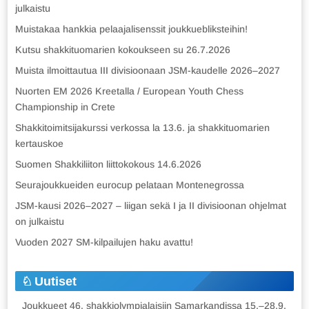
julkaistu
Muistakaa hankkia pelaajalisenssit joukkuebliksteihin!
Kutsu shakkituomarien kokoukseen su 26.7.2026
Muista ilmoittautua III divisioonaan JSM-kaudelle 2026–2027
Nuorten EM 2026 Kreetalla / European Youth Chess
Championship in Crete
Shakkitoimitsijakurssi verkossa la 13.6. ja shakkituomarien
kertauskoe
Suomen Shakkiliiton liittokokous 14.6.2026
Seurajoukkueiden eurocup pelataan Montenegrossa
JSM-kausi 2026–2027 – liigan sekä I ja II divisioonan ohjelmat
on julkaistu
Vuoden 2027 SM-kilpailujen haku avattu!
Uutiset
Joukkueet 46. shakkiolympialaisiin Samarkandissa 15.–28.9.