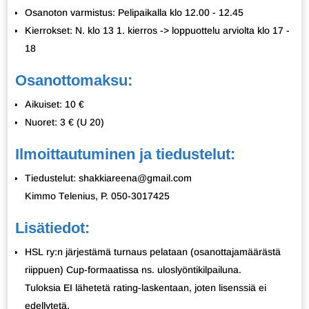
Osanoton varmistus: Pelipaikalla klo 12.00 - 12.45
Kierrokset: N. klo 13 1. kierros -> loppuottelu arviolta klo 17 -
18
Osanottomaksu:
Aikuiset: 10 €
Nuoret: 3 € (U 20)
Ilmoittautuminen ja tiedustelut:
Tiedustelut: shakkiareena@gmail.com
Kimmo Telenius, P. 050-3017425
Lisätiedot:
HSL ry:n järjestämä turnaus pelataan (osanottajamäärästä
riippuen) Cup-formaatissa ns. uloslyöntikilpailuna.
Tuloksia EI lähetetä rating-laskentaan, joten lisenssiä ei
edellytetä.