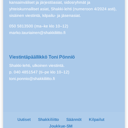
kansainväliset ja järjestöasiat, sidosryhmät ja
yhteiskunnalliset asiat, Shakki-lehti (numeroon 4/2024 asti),
sisäinen viestintä, kilpailu- ja jäsenasiat.
050 5813500 (ma–ke klo 10–12)
marko.tauriainen@shakkiliitto.fi
Viestintäpäällikkö Toni Pönniö
Shakki-lehti, ulkoinen viestintä.
p. 040 4851547 (ti–pe klo 10–12)
toni.ponnio@shakkiliitto.fi
Uutiset
Shakkiliitto
Säännöt
Kilpailut
Joukkue-SM