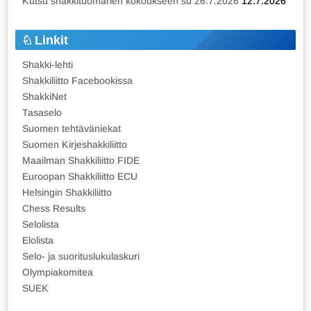
Kutsu shakkituomarien kokoukseen su 26.7.2026
12.7.2026
Linkit
Shakki-lehti
Shakkiliitto Facebookissa
ShakkiNet
Tasaselo
Suomen tehtäväniekat
Suomen Kirjeshakkiliitto
Maailman Shakkiliitto FIDE
Euroopan Shakkiliitto ECU
Helsingin Shakkiliitto
Chess Results
Selolista
Elolista
Selo- ja suorituslukulaskuri
Olympiakomitea
SUEK