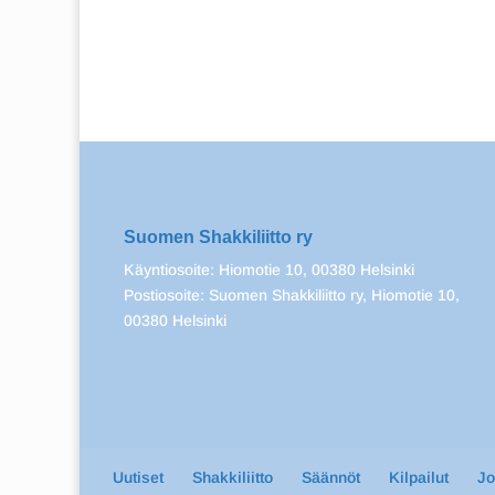
Suomen Shakkiliitto ry
Käyntiosoite: Hiomotie 10, 00380 Helsinki
Postiosoite: Suomen Shakkiliitto ry, Hiomotie 10,
00380 Helsinki
Uutiset
Shakkiliitto
Säännöt
Kilpailut
J