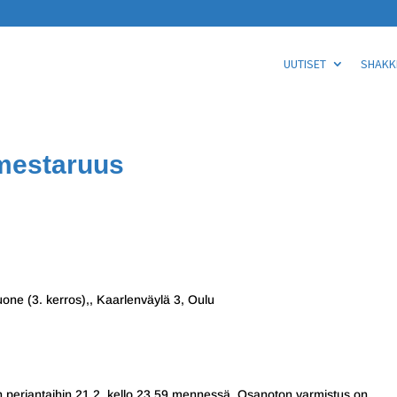
UUTISET
SHAKKI
mestaruus
ne (3. kerros),, Kaarlenväylä 3, Oulu
n perjantaihin 21.2. kello 23.59 mennessä. Osanoton varmistus on