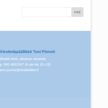
Viestintäpäällikkö Toni Pönniö
Shakki-lehti, ulkoinen viestintä.
p. 040 4851547 (ti–pe klo 10–12)
toni.ponnio@shakkiliitto.fi