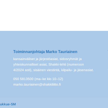
Toiminnanjohtaja Marko Tauriainen
kansainväliset ja järjestöasiat, sidosryhmät ja
yhteiskunnalliset asiat, Shakki-lehti (numeroon
4/2024 asti), sisäinen viestintä, kilpailu- ja jäsenasiat.
050 5813500 (ma–ke klo 10–12)
marko.tauriainen@shakkiliitto.fi
oukkue-SM