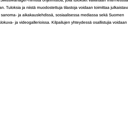
SwissManager-nimistä ohjelmistoa, jolla tulokset välitetään internetissä
 Tuloksia ja niistä muodostettuja tilastoja voidaan toimittaa julkaistav
ssa, sanoma- ja aikakauslehdissä, sosiaalisessa mediassa sekä Suomen
lokuva- ja videogallerioissa. Kilpailujen yhteydessä osallistujia voidaan