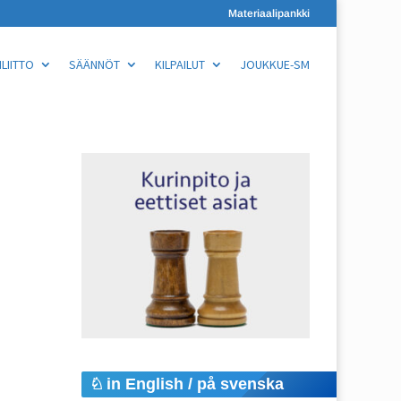
Materiaalipankki
LIITTO
SÄÄNNÖT
KILPAILUT
JOUKKUE-SM
in English / på svenska