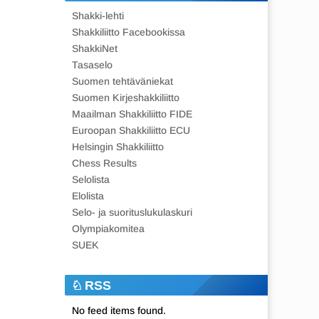
Shakki-lehti
Shakkiliitto Facebookissa
ShakkiNet
Tasaselo
Suomen tehtäväniekat
Suomen Kirjeshakkiliitto
Maailman Shakkiliitto FIDE
Euroopan Shakkiliitto ECU
Helsingin Shakkiliitto
Chess Results
Selolista
Elolista
Selo- ja suorituslukulaskuri
Olympiakomitea
SUEK
RSS
No feed items found.