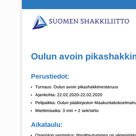
Oulun avoin pikashakki
Perustiedot:
Turnaus: Oulun avoin pikashakkimestaruus
Ajankohta: 22.02.2020-22.02.2020
Pelipaikka: Oulun pääkirjaston Maakuntakokoelmahuo
Miettimisaika: 3 min + 2 sek/siirto
Aikataulu:
Osanoton varmistus: Ilmoittautuminen on viimeistää