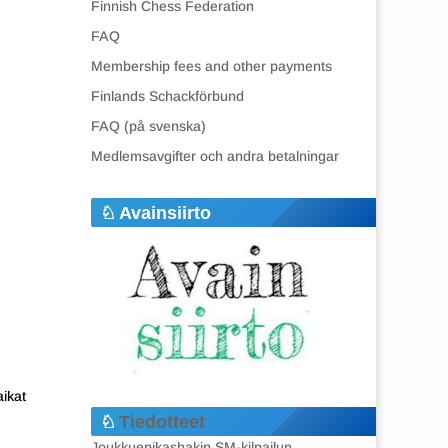
Finnish Chess Federation
FAQ
Membership fees and other payments
Finlands Schackförbund
FAQ (på svenska)
Medlemsavgifter och andra betalningar
Avainsiirto
aikat
Tiedotteet
Joukkuepikashakin SM-kilpailun