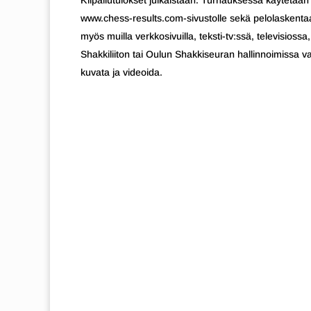
Kilpailutulokset julkaistaan. Turnauksessa käytetään 
www.chess-results.com-sivustolle sekä pelolaskentaan.
myös muilla verkkosivuilla, teksti-tv:ssä, televisio
Shakkiliiton tai Oulun Shakkiseuran hallinnoimissa va
kuvata ja videoida.