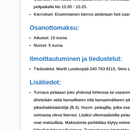
pelipaikalla klo 10.00 - 10.25.
Kierrokset: Ensimmäinen kierros aloitetaan heti osa
Osanottomaksu:
Aikuiset: 10 euroa
Nuoret: 5 euroa
Ilmoittautuminen ja tiedustelut:
Tiedustelut: Martti Luodonpää 040 763 8115, Simo 
Lisätiedot:
Turnaus pelataan joko yhdessä lohkossa tai useamma
ähetetään sekä kansalliseen että kansainväliseen 
pikashakkisääntöjä (B.4). Huom: pelaajilta, jotka o
voimassa oleva lisenssi. Lisäksi ulkomaalaisilta pel
ovat maksullisia. Maksutonta parkkitilaa löytyy esime