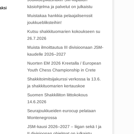
käsiohjelma ja palvelut on julkaistu
aksi
Muistakaa hankkia pelaajalisenssit
joukkuebliksteihin!
Kutsu shakkituomarien kokoukseen su
26.7.2026
Muista ilmoittautua III divisioonaan JSM-
kaudelle 2026–2027
Nuorten EM 2026 Kreetalla / European
Youth Chess Championship in Crete
Shakkitoimitsijakurssi verkossa la 13.6.
ja shakkituomarien kertauskoe
Suomen Shakkiliiton liittokokous
14.6.2026
Seurajoukkueiden eurocup pelataan
Montenegrossa
JSM-kausi 2026–2027 – liigan sekä I ja
II divisioonan ohjelmat on julkaistu