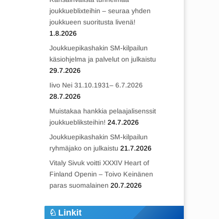
joukkueblixteihin – seuraa yhden
joukkueen suoritusta livenä!
1.8.2026
Joukkuepikashakin SM-kilpailun
käsiohjelma ja palvelut on julkaistu
29.7.2026
Iivo Nei 31.10.1931– 6.7.2026
28.7.2026
Muistakaa hankkia pelaajalisenssit
joukkuebliksteihin!
24.7.2026
Joukkuepikashakin SM-kilpailun
ryhmäjako on julkaistu
21.7.2026
Vitaly Sivuk voitti XXXIV Heart of
Finland Openin – Toivo Keinänen
paras suomalainen
20.7.2026
Linkit