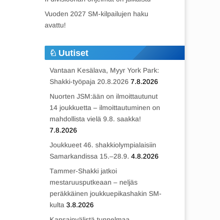
Vuoden 2027 SM-kilpailujen haku
avattu!
Uutiset
Vantaan Kesälava, Myyr York Park:
Shakki-työpaja 20.8.2026
7.8.2026
Nuorten JSM:ään on ilmoittautunut
14 joukkuetta – ilmoittautuminen on
mahdollista vielä 9.8. saakka!
7.8.2026
Joukkueet 46. shakkiolympialaisiin
Samarkandissa 15.–28.9.
4.8.2026
Tammer-Shakki jatkoi
mestaruusputkeaan – neljäs
peräkkäinen joukkuepikashakin SM-
kulta
3.8.2026
Kansainvälistä tunnelmaa