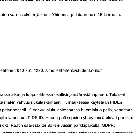
noton varmistuksen jälkeen. Yhteensä pelataan noin 15 kierrosta.
Lehtonen 040 761 4230, simo.lehtonen@student.oulu.fi
ssa alku- ja loppulohkossa osallistujamäärästä riippuen. Tulokset
pikashakin vahvuuslukulaskentaan. Turnauksessa käytetään FIDEn
vat pelanneet yli 10 vahvuuslukulaskennassa huomioitua peliä, vaaditaan
aajilta vaaditaan FIDE-ID. Huom: pääkirjaston yhteydessä olevat parkkip
rkiksi Raatin saaresta tai Sokeri-Jussin parkkipaikalta. GDPR: