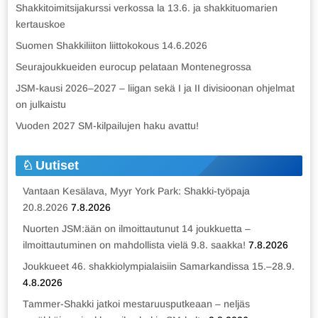
Shakkitoimitsijakurssi verkossa la 13.6. ja shakkituomarien
kertauskoe
Suomen Shakkiliiton liittokokous 14.6.2026
Seurajoukkueiden eurocup pelataan Montenegrossa
JSM-kausi 2026–2027 – liigan sekä I ja II divisioonan ohjelmat
on julkaistu
Vuoden 2027 SM-kilpailujen haku avattu!
Uutiset
Vantaan Kesälava, Myyr York Park: Shakki-työpaja
20.8.2026
7.8.2026
Nuorten JSM:ään on ilmoittautunut 14 joukkuetta –
ilmoittautuminen on mahdollista vielä 9.8. saakka!
7.8.2026
Joukkueet 46. shakkiolympialaisiin Samarkandissa 15.–28.9.
4.8.2026
Tammer-Shakki jatkoi mestaruusputkeaan – neljäs