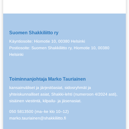
Suomen Shakkiliitto ry
Käyntiosoite: Hiomotie 10, 00380 Helsinki
Postiosoite: Suomen Shakkiliitto ry, Hiomotie 10, 00380
Helsinki
Toiminnanjohtaja Marko Tauriainen
kansainväliset ja järjestöasiat, sidosryhmät ja
yhteiskunnalliset asiat, Shakki-lehti (numeroon 4/2024 asti),
sisäinen viestintä, kilpailu- ja jäsenasiat.
050 5813500 (ma–ke klo 10–12)
marko.tauriainen@shakkiliitto.fi