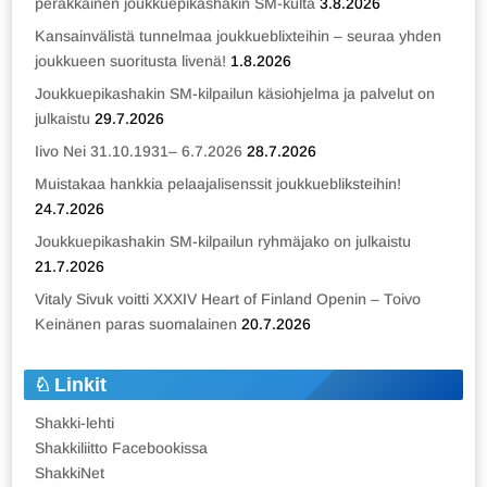
peräkkäinen joukkuepikashakin SM-kulta
3.8.2026
Kansainvälistä tunnelmaa joukkueblixteihin – seuraa yhden
joukkueen suoritusta livenä!
1.8.2026
Joukkuepikashakin SM-kilpailun käsiohjelma ja palvelut on
julkaistu
29.7.2026
Iivo Nei 31.10.1931– 6.7.2026
28.7.2026
Muistakaa hankkia pelaajalisenssit joukkuebliksteihin!
24.7.2026
Joukkuepikashakin SM-kilpailun ryhmäjako on julkaistu
21.7.2026
Vitaly Sivuk voitti XXXIV Heart of Finland Openin – Toivo
Keinänen paras suomalainen
20.7.2026
Linkit
Shakki-lehti
Shakkiliitto Facebookissa
ShakkiNet