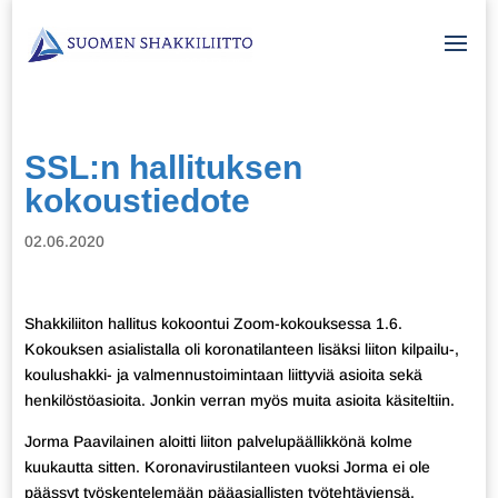
SSL:n hallituksen
kokoustiedote
02.06.2020
Shakkiliiton hallitus kokoontui Zoom-kokouksessa 1.6.
Kokouksen asialistalla oli koronatilanteen lisäksi liiton kilpailu-,
koulushakki- ja valmennustoimintaan liittyviä asioita sekä
henkilöstöasioita. Jonkin verran myös muita asioita käsiteltiin.
Jorma Paavilainen aloitti liiton palvelupäällikkönä kolme
kuukautta sitten. Koronavirustilanteen vuoksi Jorma ei ole
päässyt työskentelemään pääasiallisten työtehtäviensä,