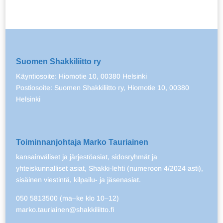
Suomen Shakkiliitto ry
Käyntiosoite: Hiomotie 10, 00380 Helsinki
Postiosoite: Suomen Shakkiliitto ry, Hiomotie 10, 00380
Helsinki
Toiminnanjohtaja Marko Tauriainen
kansainväliset ja järjestöasiat, sidosryhmät ja
yhteiskunnalliset asiat, Shakki-lehti (numeroon 4/2024 asti),
sisäinen viestintä, kilpailu- ja jäsenasiat.
050 5813500 (ma–ke klo 10–12)
marko.tauriainen@shakkiliitto.fi