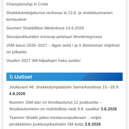
Championship in Crete
Shakkitoimitsijakurssi verkossa la 13.6. ja shakkituomarien
kertauskoe
Suomen Shakkiliiton liittokokous 14.6.2026
Seurajoukkueiden eurocup pelataan Montenegrossa
JSM-kausi 2026–2027 – liigan sekä I ja II divisioonan ohjelmat
on julkaistu
Vuoden 2027 SM-kilpailujen haku avattu!
Uutiset
Joukkueet 46. shakkiolympialaisiin Samarkandissa 15.–28.9.
4.8.2026
Nuorten JSM:ään on ilmoittautunut 12 joukkuetta –
ilmoittautuminen on mahdollista vielä 9.8. saakka!
3.8.2026
Tammer-Shakki jatkoi mestaruusputkeaan – neljäs
peräkkäinen joukkuepikashakin SM-kulta
3.8.2026