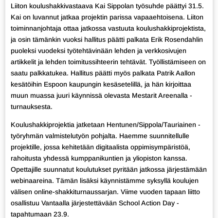
Liiton koulushakkivastaava Kai Sippolan työsuhde päättyi 31.5.
Kai on luvannut jatkaa projektin parissa vapaaehtoisena. Liiton
toiminnanjohtaja ottaa jatkossa vastuuta koulushakkiprojektista,
ja osin tämänkin vuoksi hallitus päätti palkata Erik Rosendahlin
puoleksi vuodeksi työtehtävinään lehden ja verkkosivujen
artikkelit ja lehden toimitussihteerin tehtävät. Työllistämiseen on
saatu palkkatukea. Hallitus päätti myös palkata Patrik Aallon
kesätöihin Espoon kaupungin kesäsetelillä, ja hän kirjoittaa
muun muassa juuri käynnissä olevasta Mestarit Areenalla -
turnauksesta.
Koulushakkiprojektia jatketaan Hentunen/Sippola/Tauriainen -
työryhmän valmistelutyön pohjalta. Haemme suunnitellulle
projektille, jossa kehitetään digitaalista oppimisympäristöä,
rahoitusta yhdessä kumppanikuntien ja yliopiston kanssa.
Opettajille suunnatut koulutukset pyritään jatkossa järjestämään
webinaareina. Tämän lisäksi käynnistämme syksyllä koulujen
välisen online-shakkiturnaussarjan. Viime vuoden tapaan liitto
osallistuu Vantaalla järjestettävään School Action Day -
tapahtumaan 23.9.