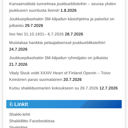
Kansainvälistä tunnelmaa joukkueblixteihin – seuraa yhden
joukkueen suoritusta livenä!
1.8.2026
Joukkuepikashakin SM-kilpailun käsiohjelma ja palvelut on
julkaistu
29.7.2026
Iivo Nei 31.10.1931– 6.7.2026
28.7.2026
Muistakaa hankkia pelaajalisenssit joukkuebliksteihin!
24.7.2026
Joukkuepikashakin SM-kilpailun ryhmäjako on julkaistu
21.7.2026
Vitaly Sivuk voitti XXXIV Heart of Finland Openin – Toivo
Keinänen paras suomalainen
20.7.2026
Kutsu shakkituomarien kokoukseen su 26.7.2026
12.7.2026
Linkit
Shakki-lehti
Shakkiliitto Facebookissa
ShakkiNet