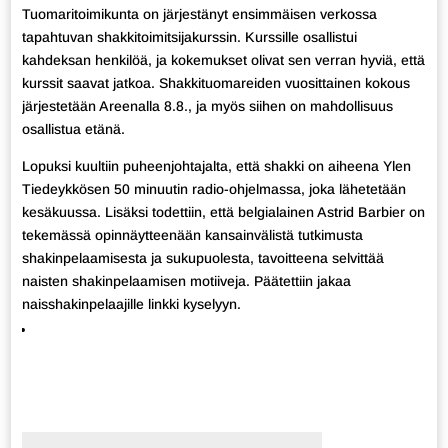
Tuomaritoimikunta on järjestänyt ensimmäisen verkossa
tapahtuvan shakkitoimitsijakurssin. Kurssille osallistui
kahdeksan henkilöä, ja kokemukset olivat sen verran hyviä, että
kurssit saavat jatkoa. Shakkituomareiden vuosittainen kokous
järjestetään Areenalla 8.8., ja myös siihen on mahdollisuus
osallistua etänä.
Lopuksi kuultiin puheenjohtajalta, että shakki on aiheena Ylen
Tiedeykkösen 50 minuutin radio-ohjelmassa, joka lähetetään
kesäkuussa. Lisäksi todettiin, että belgialainen Astrid Barbier on
tekemässä opinnäytteenään kansainvälistä tutkimusta
shakinpelaamisesta ja sukupuolesta, tavoitteena selvittää
naisten shakinpelaamisen motiiveja. Päätettiin jakaa
naisshakinpelaajille linkki kyselyyn.