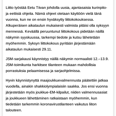
Liitto työstää Eetu Tiivan johdolla uusia, ajantasaisia kurinpito-
ja eettisiä ohjeita. Nämä ohjeet otetaan käyttöön vielä tänä
vuonna, kun ne on ensin hyväksytty liittokokouksessa.
Alkuperäisen aikataulun mukaisesti valmista pitäisi olla syksyyn
mennessä. Keväällä peruuntunut liittokokous pidetään näillä
näkymin syyskuussa, tarkempi tiedote ja kutsu lähetetään
myöhemmin. Syksyn liittokokous pyritään järjestämään
aikataulun mukaisesti 29.11.
JSM-sarjakausi käynnistyy näillä näkymin normaalisti 12.–13.9.
JSM-toimikunta harkitsee tilanteen mukaan mahdollisia
porrastuksia pelaamisessa ja sarjaohjelmissa.
Hyvin käynnistynyttä maajoukkuevalmennusta päätettiin jatkaa
vuodella, ainakin shakkiolympialaisiin saakka. Jos ensi vuonna
järjestetään myös joukkue-EM-kilpailut, niiden valmennusasiat
ja joukkueen lähettäminen ratkaistaan myöhemmin, kun
tiedetään tarkemmin koronavirustilanteen vaikutus liiton
talouteen.