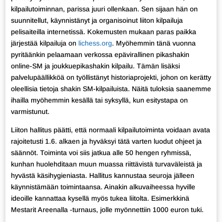
kilpailutoiminnan, parissa juuri ollenkaan. Sen sijaan hän on
suunnitellut, käynnistänyt ja organisoinut liiton kilpailuja
pelisaiteilla internetissä. Kokemusten mukaan paras paikka
järjestää kilpailuja on
lichess.org
. Myöhemmin tänä vuonna
pyritäänkin pelaamaan verkossa epävirallinen pikashakin
online-SM ja joukkuepikashakin kilpailu. Tämän lisäksi
palvelupäällikköä on työllistänyt historiaprojekti, johon on kerätty
oleellisia tietoja shakin SM-kilpailuista. Näitä tuloksia saanemme
ihailla myöhemmin kesällä tai syksyllä, kun esitystapa on
varmistunut.
Liiton hallitus päätti, että normaali kilpailutoiminta voidaan avata
rajoitetusti 1.6. alkaen ja hyväksyi tätä varten luodut ohjeet ja
säännöt. Toiminta voi siis jatkua alle 50 hengen ryhmissä,
kunhan huolehditaan muun muassa riittävistä turvaväleistä ja
hyvästä käsihygieniasta. Hallitus kannustaa seuroja jälleen
käynnistämään toimintaansa. Ainakin alkuvaiheessa hyville
ideoille kannattaa kysellä myös tukea liitolta. Esimerkkinä
Mestarit Areenalla -turnaus, jolle myönnettiin 1000 euron tuki.