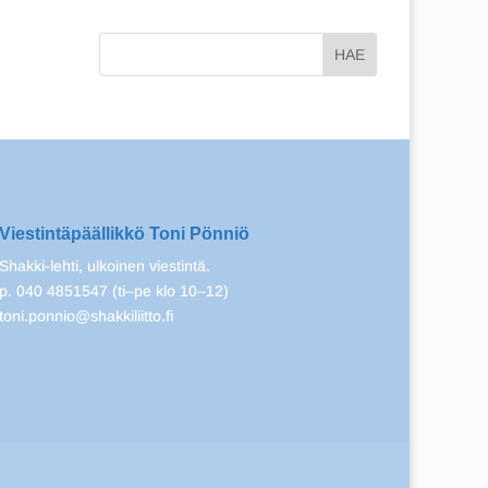
Viestintäpäällikkö Toni Pönniö
Shakki-lehti, ulkoinen viestintä.
p. 040 4851547 (ti–pe klo 10–12)
toni.ponnio@shakkiliitto.fi