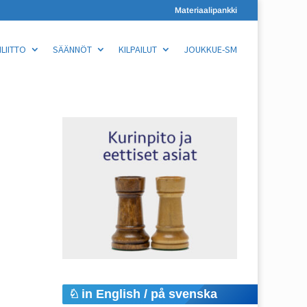
Materiaalipankki
LIITTO
SÄÄNNÖT
KILPAILUT
JOUKKUE-SM
in English / på svenska