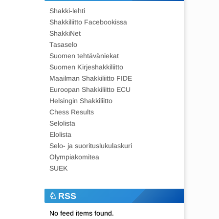
Shakki-lehti
Shakkiliitto Facebookissa
ShakkiNet
Tasaselo
Suomen tehtäväniekat
Suomen Kirjeshakkiliitto
Maailman Shakkiliitto FIDE
Euroopan Shakkiliitto ECU
Helsingin Shakkiliitto
Chess Results
Selolista
Elolista
Selo- ja suorituslukulaskuri
Olympiakomitea
SUEK
RSS
No feed items found.