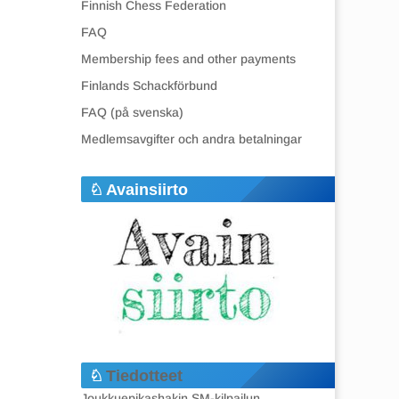
Finnish Chess Federation
FAQ
Membership fees and other payments
Finlands Schackförbund
FAQ (på svenska)
Medlemsavgifter och andra betalningar
Avainsiirto
Tiedotteet
Joukkuepikashakin SM-kilpailun