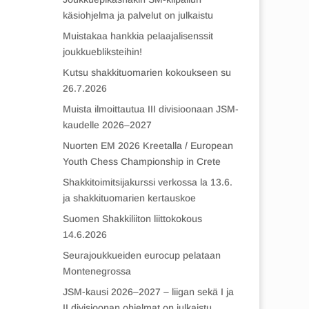
käsiohjelma ja palvelut on julkaistu
Muistakaa hankkia pelaajalisenssit
joukkuebliksteihin!
Kutsu shakkituomarien kokoukseen su
26.7.2026
Muista ilmoittautua III divisioonaan JSM-
kaudelle 2026–2027
Nuorten EM 2026 Kreetalla / European
Youth Chess Championship in Crete
Shakkitoimitsijakurssi verkossa la 13.6.
ja shakkituomarien kertauskoe
Suomen Shakkiliiton liittokokous
14.6.2026
Seurajoukkueiden eurocup pelataan
Montenegrossa
JSM-kausi 2026–2027 – liigan sekä I ja
II divisioonan ohjelmat on julkaistu