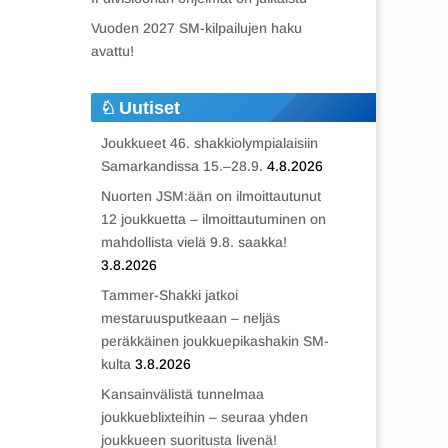
Vuoden 2027 SM-kilpailujen haku
avattu!
Uutiset
Joukkueet 46. shakkiolympialaisiin
Samarkandissa 15.–28.9.
4.8.2026
Nuorten JSM:ään on ilmoittautunut
12 joukkuetta – ilmoittautuminen on
mahdollista vielä 9.8. saakka!
3.8.2026
Tammer-Shakki jatkoi
mestaruusputkeaan – neljäs
peräkkäinen joukkuepikashakin SM-
kulta
3.8.2026
Kansainvälistä tunnelmaa
joukkueblixteihin – seuraa yhden
joukkueen suoritusta livenä!