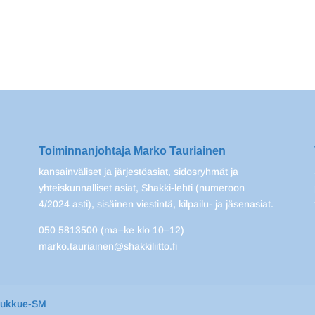
Toiminnanjohtaja Marko Tauriainen
kansainväliset ja järjestöasiat, sidosryhmät ja
yhteiskunnalliset asiat, Shakki-lehti (numeroon
4/2024 asti), sisäinen viestintä, kilpailu- ja jäsenasiat.
050 5813500 (ma–ke klo 10–12)
marko.tauriainen@shakkiliitto.fi
oukkue-SM