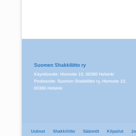
Suomen Shakkiliitto ry
Käyntiosoite: Hiomotie 10, 00380 Helsinki
Postiosoite: Suomen Shakkiliitto ry, Hiomotie 10,
00380 Helsinki
Uutiset
Shakkiliitto
Säännöt
Kilpailut
J