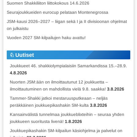
Suomen Shakkiliiton liittokokous 14.6.2026
Seurajoukkueiden eurocup pelataan Montenegrossa
JSM-kausi 2026–2027 – liigan sekä I ja II divisioonan ohjelmat
on julkaistu
Vuoden 2027 SM-kilpailujen haku avattu!
Uutiset
Joukkueet 46. shakkiolympialaisiin Samarkandissa 15.–28.9.
4.8.2026
Nuorten JSM:ään on ilmoittautunut 12 joukkuetta –
ilmoittautuminen on mahdollista vielä 9.8. saakka!
3.8.2026
Tammer-Shakki jatkoi mestaruusputkeaan – neljäs
peräkkäinen joukkuepikashakin SM-kulta
3.8.2026
Kansainvälistä tunnelmaa joukkueblixteihin – seuraa yhden
joukkueen suoritusta livenä!
1.8.2026
Joukkuepikashakin SM-kilpailun käsiohjelma ja palvelut on