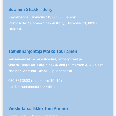
Suomen Shakkiliitto ry
Käyntiosoite: Hiomotie 10, 00380 Helsinki
Postiosoite: Suomen Shakkiliitto ry, Hiomotie 10, 00380
Helsinki
Toiminnanjohtaja Marko Tauriainen
kansainväliset ja järjestöasiat, sidosryhmät ja
yhteiskunnalliset asiat, Shakki-lehti (numeroon 4/2024 asti),
sisäinen viestintä, kilpailu- ja jäsenasiat.
050 5813500 (ma–ke klo 10–12)
marko.tauriainen@shakkiliitto.fi
Viestintäpäällikkö Toni Pönniö