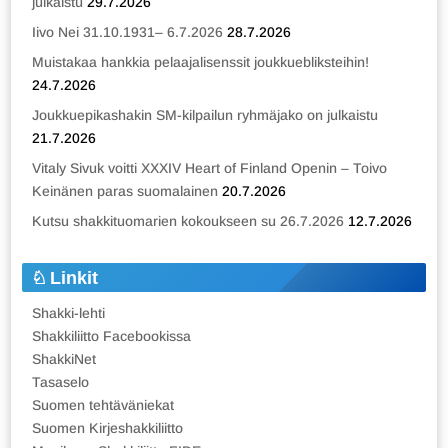
julkaistu
29.7.2026
Iivo Nei 31.10.1931– 6.7.2026
28.7.2026
Muistakaa hankkia pelaajalisenssit joukkuebliksteihin!
24.7.2026
Joukkuepikashakin SM-kilpailun ryhmäjako on julkaistu
21.7.2026
Vitaly Sivuk voitti XXXIV Heart of Finland Openin – Toivo
Keinänen paras suomalainen
20.7.2026
Kutsu shakkituomarien kokoukseen su 26.7.2026
12.7.2026
Linkit
Shakki-lehti
Shakkiliitto Facebookissa
ShakkiNet
Tasaselo
Suomen tehtäväniekat
Suomen Kirjeshakkiliitto