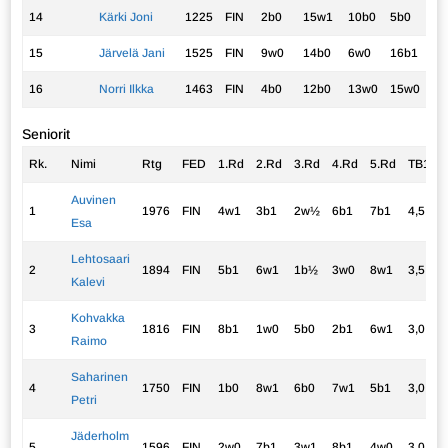
14
Kärki Joni
1225
FIN
2b0
15w1
10b0
5b0
16
15
Järvelä Jani
1525
FIN
9w0
14b0
6w0
16b1
13
16
Norri Ilkka
1463
FIN
4b0
12b0
13w0
15w0
14
Seniorit
Rk.
Nimi
Rtg
FED
1.Rd
2.Rd
3.Rd
4.Rd
5.Rd
TB1
Auvinen
1
1976
FIN
4w1
3b1
2w½
6b1
7b1
4,5
1
Esa
Lehtosaari
2
1894
FIN
5b1
6w1
1b½
3w0
8w1
3,5
1
Kalevi
Kohvakka
3
1816
FIN
8b1
1w0
5b0
2b1
6w1
3,0
1
Raimo
Saharinen
4
1750
FIN
1b0
8w1
6b0
7w1
5b1
3,0
1
Petri
Jäderholm
5
1596
FIN
2w0
7b1
3w1
8b1
4w0
3,0
1