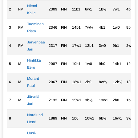
Niemi
2
FM
2309
FIN
11b1
6w1
1b½
7w1
4b½
Kalle
Tuominen
3
FM
2346
FIN
14b1
7w½
4b1
1w0
8b1
Risto
Järvenpää
4
FM
2317
FIN
17w1
12b1
3w0
9b1
2w½
Jari
Hintikka
5
M
2087
FIN
10b1
1w0
9b0
14b1
12w1
Eero
Morant
6
M
2067
FIN
18w1
2b0
8w½
12b½
13w1
Paul
Järvelä
7
M
2132
FIN
15w1
3b½
13w1
2b0
1b0
Jari
Nordlund
8
1889
FIN
1b0
10w1
6b½
16w1
3w0
Henri
Uusi-