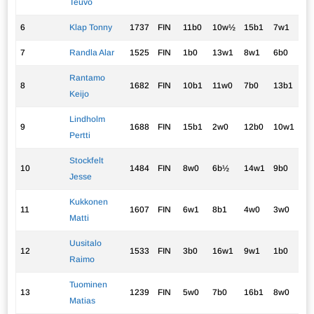
Teuvo
6
Klap Tonny
1737
FIN
11b0
10w½
15b1
7w1
8b
7
Randla Alar
1525
FIN
1b0
13w1
8w1
6b0
9
Rantamo
8
1682
FIN
10b1
11w0
7b0
13b1
6
Keijo
Lindholm
9
1688
FIN
15b1
2w0
12b0
10w1
7b
Pertti
Stockfelt
10
1484
FIN
8w0
6b½
14w1
9b0
11
Jesse
Kukkonen
11
1607
FIN
6w1
8b1
4w0
3w0
10
Matti
Uusitalo
12
1533
FIN
3b0
16w1
9w1
1b0
5w
Raimo
Tuominen
13
1239
FIN
5w0
7b0
16b1
8w0
15
Matias