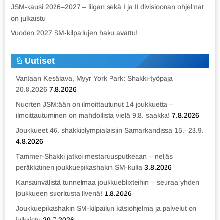
JSM-kausi 2026–2027 – liigan sekä I ja II divisioonan ohjelmat
on julkaistu
Vuoden 2027 SM-kilpailujen haku avattu!
Uutiset
Vantaan Kesälava, Myyr York Park: Shakki-työpaja
20.8.2026
7.8.2026
Nuorten JSM:ään on ilmoittautunut 14 joukkuetta –
ilmoittautuminen on mahdollista vielä 9.8. saakka!
7.8.2026
Joukkueet 46. shakkiolympialaisiin Samarkandissa 15.–28.9.
4.8.2026
Tammer-Shakki jatkoi mestaruusputkeaan – neljäs
peräkkäinen joukkuepikashakin SM-kulta
3.8.2026
Kansainvälistä tunnelmaa joukkueblixteihin – seuraa yhden
joukkueen suoritusta livenä!
1.8.2026
Joukkuepikashakin SM-kilpailun käsiohjelma ja palvelut on
julkaistu
29.7.2026