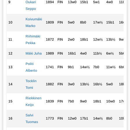
9
Oukari
1894
FIN
13w0
15b1
5w1
4w0
11b½
Seppo
Koivumäki
10
1809
FIN
5w0
8b0
17w½
15b1
16w1
Marko
Riihimäki
11
1872
FIN
2w0
18b1
12w½
13b½
9w½
Pekka
12
Mäki Juha
1989
FIN
16b1
4w0
11b½
6w½
5b0
Politi
13
1741
FIN
9b1
14w½
7b0
11w½
6b0
Alberto
Tocklin
14
1882
FIN
3w0
13b½
16b½
5w0
18b1
Tomi
Riekkinen
15
1839
FIN
7b0
9w0
18b1
10w0
17w1
Keijo
Salvi
16
1773
FIN
12w0
17b1
14w½
8b0
10b0
Tuomas