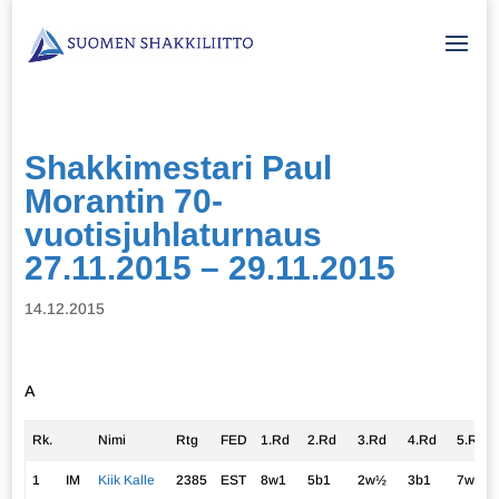
Shakkimestari Paul
Morantin 70-
vuotisjuhlaturnaus
27.11.2015 – 29.11.2015
14.12.2015
A
Rk.
Nimi
Rtg
FED
1.Rd
2.Rd
3.Rd
4.Rd
5.Rd
1
IM
Kiik Kalle
2385
EST
8w1
5b1
2w½
3b1
7w1