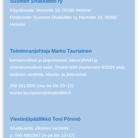
Suomen Shakkiliitto ry
Käyntiosoite: Hiomotie 10, 00380 Helsinki
Postiosoite: Suomen Shakkiliitto ry, Hiomotie 10, 00380
Helsinki
Toiminnanjohtaja Marko Tauriainen
kansainväliset ja järjestöasiat, sidosryhmät ja
yhteiskunnalliset asiat, Shakki-lehti (numeroon 4/2024 asti),
sisäinen viestintä, kilpailu- ja jäsenasiat.
050 5813500 (ma–ke klo 10–12)
marko.tauriainen@shakkiliitto.fi
Viestintäpäällikkö Toni Pönniö
Shakki-lehti, ulkoinen viestintä.
p. 040 4851547 (ti–pe klo 10–12)