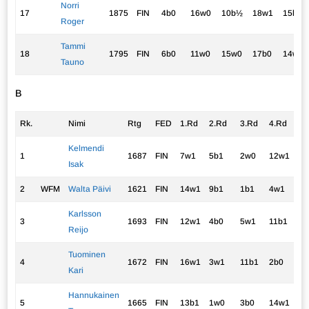
Norri
17
1875
FIN
4b0
16w0
10b½
18w1
15b0
Roger
Tammi
18
1795
FIN
6b0
11w0
15w0
17b0
14w0
Tauno
B
Rk.
Nimi
Rtg
FED
1.Rd
2.Rd
3.Rd
4.Rd
5.
Kelmendi
1
1687
FIN
7w1
5b1
2w0
12w1
4b
Isak
2
WFM
Walta Päivi
1621
FIN
14w1
9b1
1b1
4w1
3b
Karlsson
3
1693
FIN
12w1
4b0
5w1
11b1
2w
Reijo
Tuominen
4
1672
FIN
16w1
3w1
11b1
2b0
1w
Kari
Hannukainen
5
1665
FIN
13b1
1w0
3b0
14w1
12